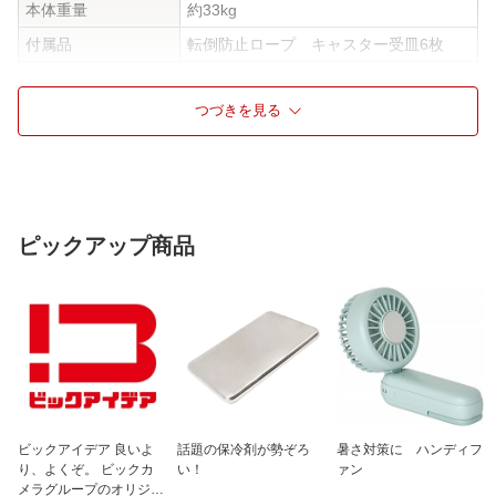
本体重量
約33kg
付属品
転倒防止ロープ キャスター受皿6枚
横幅の伸縮
伸縮不可
つづきを見る
コーナー設置対応
コーナー設置非対応
回転台
回転台なし
仕様1
シアターシステムの設置に便利なテレビ
台
仕様2
天板/側板は高級感のある光沢塗装
ピックアップ商品
仕様3
移動に便利なキャスター付
ビックアイデア 良いよ
話題の保冷剤が勢ぞろ
暑さ対策に ハンディフ
り、よくぞ。 ビックカ
い！
ァン
メラグループのオリジナ