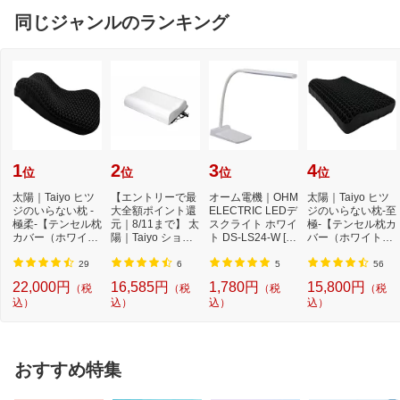
同じジャンルのランキング
1
2
3
4
位
位
位
位
太陽｜Taiyo ヒツ
【エントリーで最
オーム電機｜OHM
太陽｜Taiyo ヒツ
ジのいらない枕 -
大全額ポイント還
ELECTRIC LEDデ
ジのいらない枕-至
極柔-【テンセル枕
元｜8/11まで】 太
スクライト ホワイ
極-【テンセル枕カ
カバー（ホワイ
陽｜Taiyo ショー
ト DS-LS24-W [L
バー（ホワイト）
ト）付き】
ンのいらない枕 ...
ED /昼白色][DSLS
付き】
24...
29
6
5
56
22,000円
16,585円
1,780円
15,800円
（税
（税
（税
（税
込）
込）
込）
込）
おすすめ特集