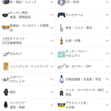
本・雑誌・コミック
CD・DVD
キッチン用品・
テレビゲーム
食器・調理器具
医薬品・コンタクト・介護用
美容・コスメ・香水
品
ダイエット・
お酒・洋酒
健康用品
キッズ・ベビー・
おもちゃ
マタニティ
ペットグッズ・ペットフード
花・ガーデン・DIY
スポーツ・
日用品雑貨・文房具・手芸
アウトドア
バック・スーツケース・旅行
時計
用品
インテリア・
アウトレット品・
寝具・収納
その他