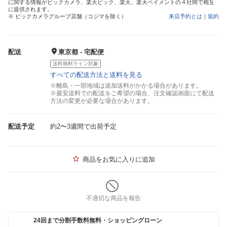
に関する情報がビックカメラ、楽天ビック、楽天、楽天ペイメントの４社間で相互
に提供されます。
※ ビックカメラグループ店舗（コジマを除く）
来店予約とは
｜
規約
配送
東京都 - 宅配便
送料無料ライン対象
すべての配送方法と送料を見る
※離島・一部地域は追加送料がかかる場合があります。
※最安送料での配送をご希望の場合、注文確認画面にて配送
方法の変更が必要な場合があります。
配送予定
約2〜3週間で出荷予定
商品をお気に入りに追加
不適切な商品を報告
24回まで分割手数料無料・ショッピングローン