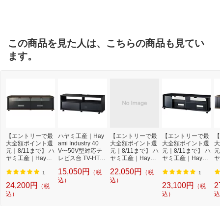
ルブランド
この商品を見た人は、こちらの商品も見てい
ます。
【エントリーで最
ハヤミ工産｜Hay
【エントリーで最
【エントリーで最
【
大全額ポイント還
ami Industry 40
大全額ポイント還
大全額ポイント還
大
元｜8/11まで】 ハ
V〜50V型対応テ
元｜8/11まで】 ハ
元｜8/11まで】 ハ
元
ヤミ工産｜Hayam
レビス台 TV-HT11
ヤミ工産｜Hayam
ヤミ工産｜Hayam
ヤ
i Industry 52V〜60
50B ブラック TV-
i Industry 52V〜60
i Industry 52V〜60
i 
15,050円
22,050円
（税
（税
V型対応テレビ台
HT1150B[TVHT11
V型対応テレビ台
V型対応テレビ台
型
1
1
TV-MS140H ブラ
50B]
込）
TV-BS140L ロー
込）
TV-BS140H ハイ
V
24,200円
23,100円
2
（税
（税
ウン木目 TV-MS1
タイプ[TVBS140
タイプ
ク
込）
込）
込
40H[TVMS140H]
L]
ラ
B]