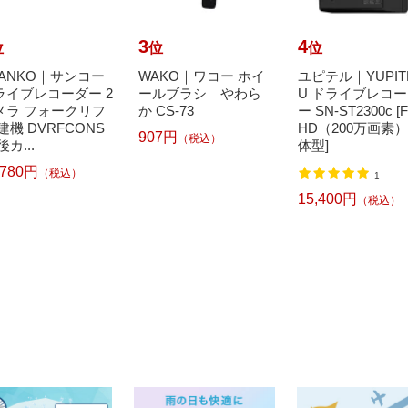
3
4
位
位
位
HANKO｜サンコー
WAKO｜ワコー ホイ
ユピテル｜YUPIT
ライブレコーダー 2
ールブラシ やわら
U ドライブレコ
メラ フォークリフ
か CS-73
ー SN-ST2300c [Fu
建機 DVRFCONS
HD（200万画素）
907円
（税込）
後カ...
体型]
,780円
（税込）
1
15,400円
（税込）