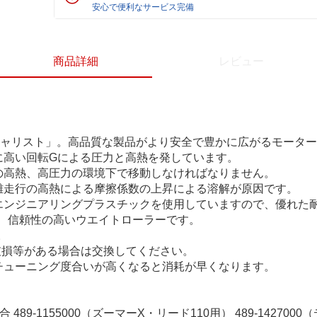
安心で便利なサービス完備
商品詳細
レビュー
ペシャリスト」。高品質な製品がより安全で豊かに広がるモータ
に高い回転Gによる圧力と高熱を発しています。
の高熱、高圧力の環境下で移動しなければなりません。
離走行の高熱による摩擦係数の上昇による溶解が原因です。
エンジニアリングプラスチックを使用していますので、優れた
、信頼性の高いウエイトローラーです。
。
り、破損等がある場合は交換してください。
チューニング度合いが高くなると消耗が早くなります。
 489-1155000（ズーマーX・リード110用） 489-142700