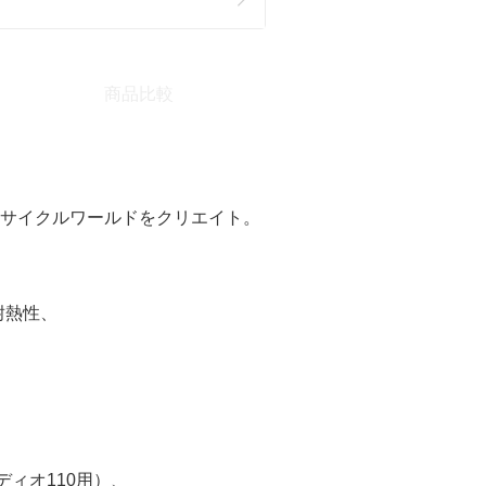
商品比較
ーサイクルワールドをクリエイト。
耐熱性、
0（ディオ110用）、