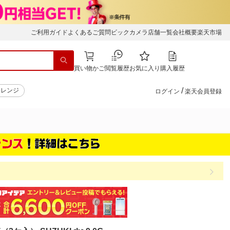
ご利用ガイド
よくあるご質問
ビックカメラ店舗一覧
会社概要
楽天市場
買い物かご
閲覧履歴
お気に入り
購入履歴
/
子レンジ
ログイン
楽天会員登録