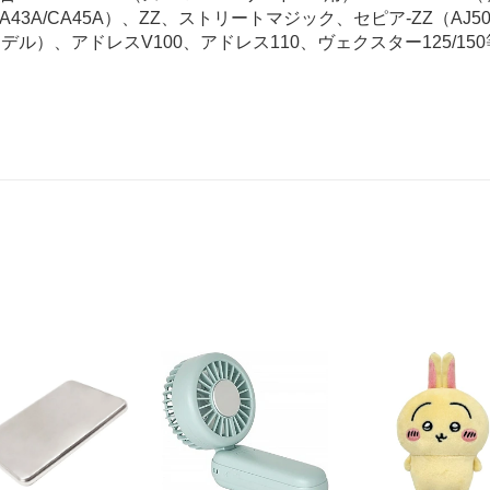
/CA43A/CA45A）、ZZ、ストリートマジック、セピア-ZZ（AJ5
モデル）、アドレスV100、アドレス110、ヴェクスター125/150