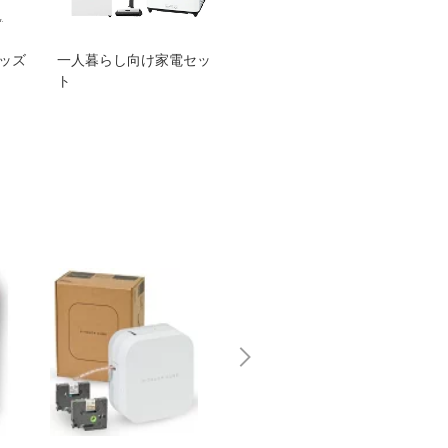
グッズ
一人暮らし向け家電セッ
オススメ！ヤマハ 電動
TEN
ト
アシスト自転車
ェア