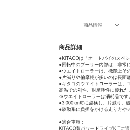
商品情報
商品詳細
●KITACOは「オートバイのス
●回転中のプーリー内部は、非常
●ウエイトローラーは、機能上そ
●片減りや偏摩耗が多いのは長距
●キタコのウエイトローラーは、
高温での剛性、耐摩耗性に優れた
※ウエイトローラーは消耗品です
●3 000km毎に点検し、片減
●駆動系に負担をかける走り方や
●適合車種：
KITACO製パワードライブKITに適合