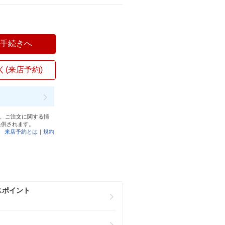
入手続きへ
く(来店予約)
と、ご注文に関する情
提供されます。
来店予約とは
｜
規約
スポイント