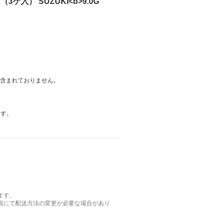
（3ケ入） SUZUKI<b>9.0G
は含まれておりません。
ます。
ます。
面にて配送方法の変更が必要な場合があり