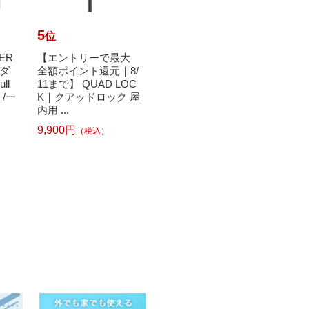
5
6
7
位
位
位
ER
【エントリーで最大
エーゼット｜AZ 燃料
QUA
ーダ
全額ポイント還元｜8/
添加剤 4L 【FCR-06
ドロッ
ll
11まで】 QUAD LOC
2】 ガソリン添加剤
ス MA
 /一
K｜クアッドロック 屋
ディーゼルにも
ixel 
内用 ...
A
33
9,900円
7,70
（税込）
8,080円
（税込）