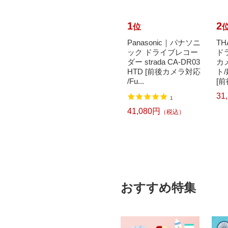
10
1
2
位
位
｜ボンフ
AQUA DREAM｜アク
Panasonic｜パナソニ
T
ッショ
アドリーム GB M-55
ック ドライブレコー
ド
12V
国産車 アイドリン
ダー strada CA-DR03
カ
520×
グストップ車対応バ
HTD [前後カメラ対応
ト/
ッテリー...
/Fu...
[前
6,151円
31
）
（税込）
1
41,080円
（税込）
おすすめ特集