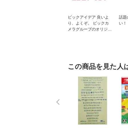
スオー
おすすめ！REGZA 4K液
ビックアイデア 良いよ
話題
洗浄
晶テレビ
り、よくぞ。 ビックカ
い！
メラグループのオリジナ
ルブランド
この商品を見た人