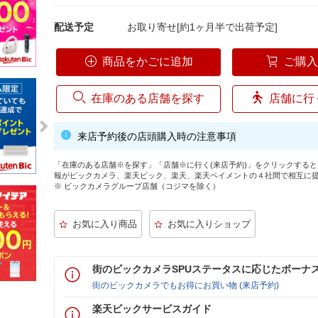
配送予定
お取り寄せ[約1ヶ月半で出荷予定]
商品をかごに追加
ご購
在庫のある店舗を探す
店舗に行
来店予約後の店頭購入時の注意事項
「在庫のある店舗※を探す」「店舗※に行く(来店予約)」をクリックする
報がビックカメラ、楽天ビック、楽天、楽天ペイメントの４社間で相互に
※ ビックカメラグループ店舗（コジマを除く）
街のビックカメラSPUステータスに応じたボーナ
街のビックカメラでもお得にお買い物 (来店予約)
楽天ビックサービスガイド