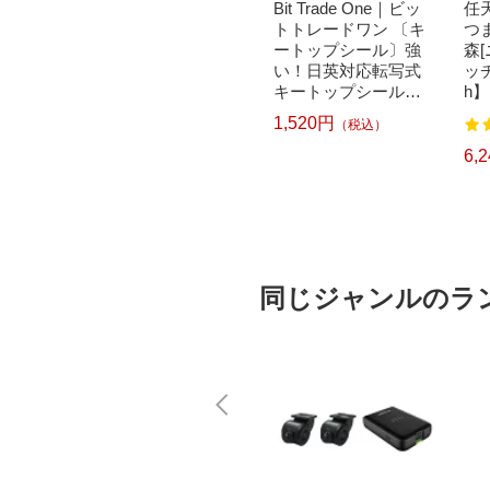
｜パナソニ
brother｜ブラザー PT-
Bit Trade One｜ビッ
任天
洗濯乾
P300BT ブラザー ラ
トトレードワン 〔キ
つ
クリー
ベルライター ピータ
ートップシール〕強
森
ドラム式
ッチ キューブ PT-P30
い！日英対応転写式
ッチ
 750
0BT (3.5mm~12mm
キートップシールセ
h】
pcp】
幅/TZeテープ) P-TOU
ット ブルー DYKTSB
1,520円
（税込）
7
122
CH CUBE（ピータッ
L
チキューブ）[PTP300
5,967円
6,
）
（税込）
BT]
同じジャンルのラ