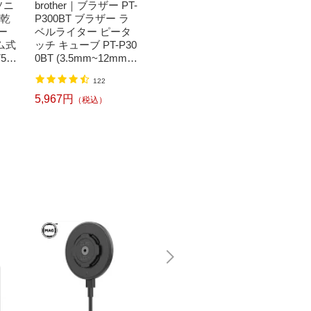
ソニ
brother｜ブラザー PT-
Bit Trade One｜ビッ
任天堂｜N
濯乾
P300BT ブラザー ラ
トトレードワン 〔キ
つまれ
ー
ベルライター ピータ
ートップシール〕強
森[ニ
ム式
ッチ キューブ PT-P30
い！日英対応転写式
ッチ ソ
50
0BT (3.5mm~12mm
キートップシールセ
h】
】
幅/TZeテープ) P-TOU
ット ブルー DYKTSB
1,520円
（税込）
122
CH CUBE（ピータッ
L
チキューブ）[PTP300
5,967円
6,240
（税込）
BT]