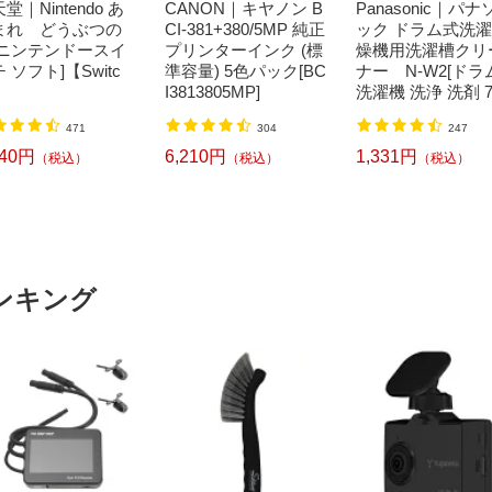
堂｜Nintendo あ
CANON｜キヤノン B
Panasonic｜パナ
まれ どうぶつの
CI-381+380/5MP 純正
ック ドラム式洗
[ニンテンドースイ
プリンターインク (標
燥機用洗濯槽クリ
 ソフト]【Switc
準容量) 5色パック[BC
ナー N-W2[ドラ
I3813805MP]
洗濯機 洗浄 洗剤 7
ml NW2]【rb_pcp
471
304
247
240円
6,210円
1,331円
（税込）
（税込）
（税込）
ンキング