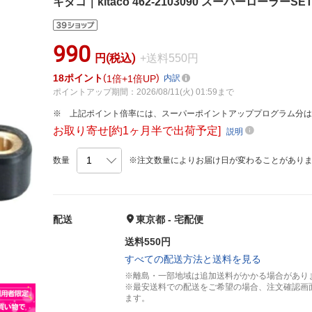
キタコ｜kitaco 462-2103090 スーパーローラーSET
990
円(税込)
+送料550円
18
ポイント
1倍
1倍UP
内訳
ポイントアップ期間：2026/08/11(火) 01:59まで
上記ポイント倍率には、スーパーポイントアッププログラム分
お取り寄せ[約1ヶ月半で出荷予定]
説明
数量
※注文数量によりお届け日が変わることがあり
配送
東京都 - 宅配便
送料550円
すべての配送方法と送料を見る
※離島・一部地域は追加送料がかかる場合があり
※最安送料での配送をご希望の場合、注文確認画
ます。