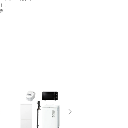
0）、
等