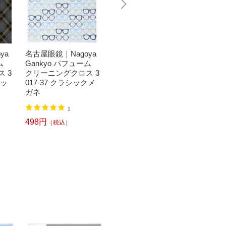
ya
名古屋眼鏡｜Nagoya
名古屋眼鏡｜Nagoya
名古屋眼
ム
Gankyo パフューム
Gankyo パフューム
Gank
 3
クリーニングクロス 3
クリーニングクロス 3
クリー
ェッ
017-37 クラシックメ
017-45 ボタニカル
017-4
ガネ
498円
498円
（税込）
1
498円
（税込）