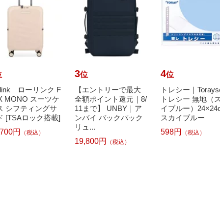
3
4
位
位
位
llink｜ローリンク F
【エントリーで最大
トレシー｜Torays
X MONO スーツケ
全額ポイント還元｜8/
トレシー 無地（
ス シフティングサ
11まで】 UNBY｜ア
イブルー）24×24
 [TSAロック搭載]
ンバイ バックパック
スカイブルー
リュ...
,700円
598円
（税込）
（税込）
19,800円
（税込）