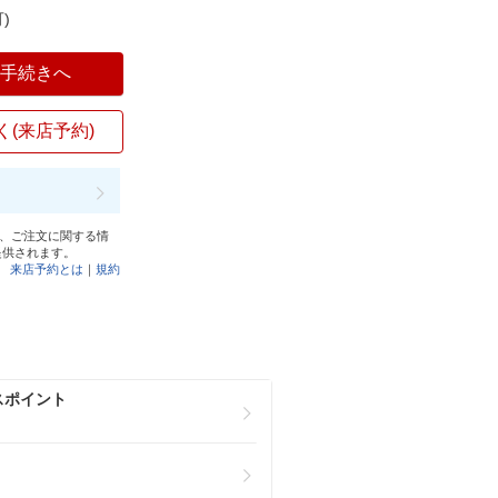
)
入手続きへ
く(来店予約)
と、ご注文に関する情
提供されます。
来店予約とは
｜
規約
スポイント