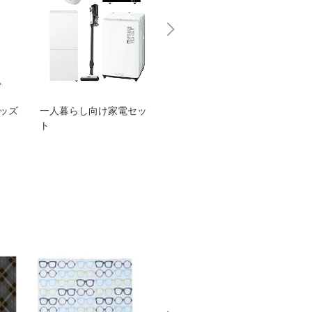
グッズ
一人暮らし向け家電セッ
オススメ！ヤマハ 電動
TEN
ト
アシスト自転車
ェア