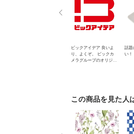
スオー
おすすめ！REGZA 4K液
ビックアイデア 良いよ
話題
洗浄
晶テレビ
り、よくぞ。 ビックカ
い！
メラグループのオリジナ
ルブランド
この商品を見た人