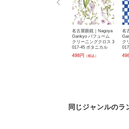
goya
名古屋眼鏡｜Nagoya
名古屋眼鏡｜Nagoya
名古
フューム
Gankyo パフューム
Gankyo パフューム
Ga
ロス 3
クリーニングクロス 3
クリーニングクロス 3
ク
ーチェッ
017-37 クラシックメ
017-45 ボタニカル
01
ガネ
498円
49
（税込）
1
498円
（税込）
同じジャンルのラ