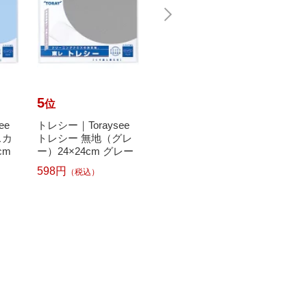
5
6
7
位
位
位
ee
トレシー｜Toraysee
トレシー｜Toraysee
トレシー
スカ
トレシー 無地（グレ
トレシー 無地（ネイ
トレシ
cm
ー）24×24cm グレー
ビー）24×24cm ネイ
ンダー）
ビー
ベン
598円
（税込）
598円
598円
（税込）