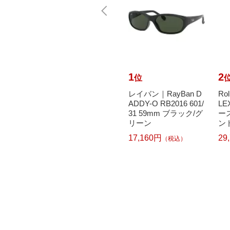
10
1
2
位
位
で最大
トマトグラッシーズ
レイバン｜RayBan D
Ro
元｜8/
｜TOMATO GLASSE
ADDY-O RB2016 601/
LE
｜Ogaw
S フロント TKAC28 4
31 59mm ブラック/グ
ー
軽量 i
5mm（クリアパープ
リーン
ンド
ル）
17,160円
29
（税込）
5,016円
）
（税込）