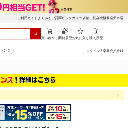
ご利用ガイド
よくあるご質問
ビックカメラ店舗一覧
会社概要
楽天市場
買い物かご
閲覧履歴
お気に入り
購入履歴
/
子レンジ
ログイン
楽天会員登録