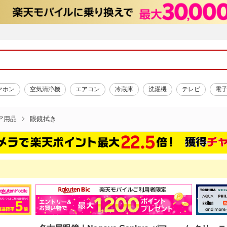
ヤホン
空気清浄機
エアコン
冷蔵庫
洗濯機
テレビ
電
ア用品
眼鏡拭き