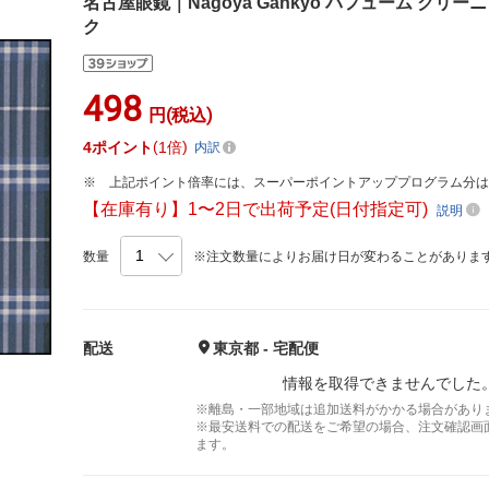
名古屋眼鏡｜Nagoya Gankyo パフューム クリーニ
ク
498
円(税込)
4
ポイント
1倍
内訳
上記ポイント倍率には、スーパーポイントアッププログラム分
【在庫有り】1〜2日で出荷予定(日付指定可)
説明
数量
※注文数量によりお届け日が変わることがありま
配送
東京都 - 宅配便
情報を取得できませんでした
※離島・一部地域は追加送料がかかる場合があり
※最安送料での配送をご希望の場合、注文確認画
ます。