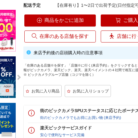
配送予定
【在庫有り】1〜2日で出荷予定(日付指定可
商品をかごに追加
ご購
在庫のある店舗を探す
店舗に行
来店予約後の店頭購入時の注意事項
「在庫のある店舗※を探す」「店舗※に行く(来店予約)」をクリックする
報がビックカメラ、楽天ビック、楽天、楽天ペイメントの４社間で相互に
※ ビックカメラグループ店舗（コジマを除く）
街のビックカメラSPUステータスに応じたボーナ
街のビックカメラでもお得にお買い物 (来店予約)
楽天ビックサービスガイド
安心で便利なサービス完備