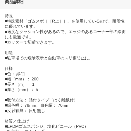
商品詳細
特長
■特殊素材「ゴムスポ［［R上］］」を使用しているので、耐候性
に優れています。
■適度なクッション性があるので、エッジのあるコーナー部の緩衝
にも最適です。
■カッターで切断できます。
用途
■駐車場での危険表示と自動車のスリ傷防止に。
仕様
■色： 緑/白
■幅（mm）： 200
■長さ（m）： 1
■厚さ（mm）： 5
■取付方法： 貼付タイプ（はく離紙付）
■緑色幅： 78mm、白色幅： 70mm
■反射有無： 反射無し
材質／仕上げ
■EPDMゴムスポンジ、塩化ビニール（PVC）