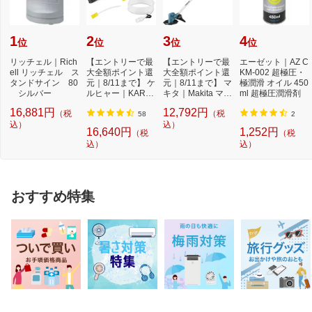
1
2
3
4
位
位
位
位
リッチェル｜Rich
【エントリーで最
【エントリーで最
エーゼット｜AZ C
ell リッチェル ス
大全額ポイント還
大全額ポイント還
KM-002 超極圧・
タンドサイン 80
元｜8/11まで】 ケ
元｜8/11まで】 マ
極潤滑 オイル 450
シルバー
ルヒャー｜KARC
キタ｜Makita マキ
ml 超極圧潤滑剤
HER モバイル高
タ 充電式草刈...
16,881円
12,792円
（税
（税
圧...
58
2
込）
込）
16,640円
1,252円
（税
（税
込）
込）
おすすめ特集