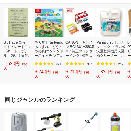
Bit Trade One｜ビ
任天堂｜Nintendo
CANON｜キヤノ
Panasonic｜パナ
b
ットトレードワン
あつまれ どうぶ
ン BCI-381+380/5
ソニック ドラム式
P
〔キートップシー
つの森[ニンテンド
MP 純正プリンタ
洗濯乾燥機用洗濯
ザ
ル〕強い！日英対
ースイッチ ソフ
ーインク (標準容
槽クリーナー N-
ー
応転写式キートッ
ト]【Switch】
量) 5色パック[BCI
W2[ドラム式洗濯
ュ
1,520円
（税
プシールセット ブ
3813805MP]
機 洗浄 洗剤 750m
T
471
304
247
ルー DYKTSBL
込）
l NW2]【rb_pcp】
幅
6,240円
6,210円
1,331円
6
（税
（税
（税
O
込）
込）
込）
込
ー
ブ
同じジャンルのランキング