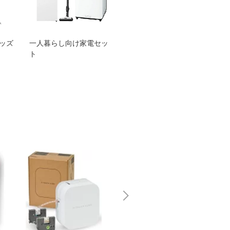
グッズ
一人暮らし向け家電セッ
オススメ！ヤマハ 電動
TEN
ト
アシスト自転車
ェア