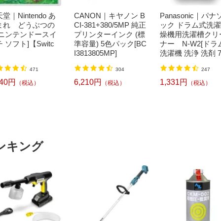
堂｜Nintendo あ
CANON｜キヤノン B
Panasonic｜パナ
まれ どうぶつの
CI-381+380/5MP 純正
ック ドラム式洗
[ニンテンドースイ
プリンターインク (標
燥機用洗濯槽クリ
 ソフト]【Switc
準容量) 5色パック[BC
ナー N-W2[ドラ
I3813805MP]
洗濯機 洗浄 洗剤 7
ml NW2]【rb_pcp
471
304
247
240円
6,210円
1,331円
（税込）
（税込）
（税込）
ンキング