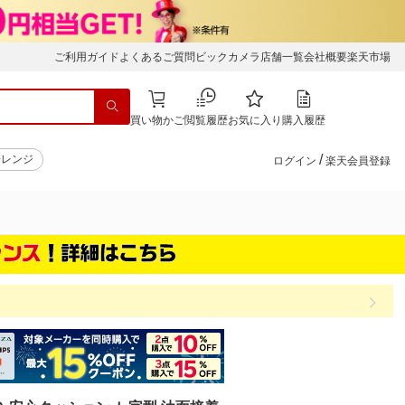
ご利用ガイド
よくあるご質問
ビックカメラ店舗一覧
会社概要
楽天市場
買い物かご
閲覧履歴
お気に入り
購入履歴
/
子レンジ
ログイン
楽天会員登録