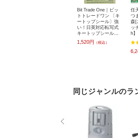
｜パナソニ
brother｜ブラザー PT-
Bit Trade One｜ビッ
任天
洗濯乾
P300BT ブラザー ラ
トトレードワン 〔キ
つ
クリー
ベルライター ピータ
ートップシール〕強
森
ドラム式
ッチ キューブ PT-P30
い！日英対応転写式
ッチ
 750
0BT (3.5mm~12mm
キートップシールセ
h】
pcp】
幅/TZeテープ) P-TOU
ット ブルー DYKTSB
1,520円
（税込）
7
122
CH CUBE（ピータッ
L
チキューブ）[PTP300
5,967円
6,
）
（税込）
BT]
同じジャンルのラ