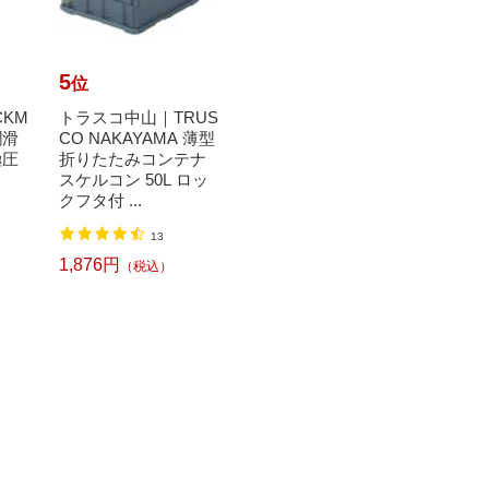
5
6
7
位
位
位
CKM
トラスコ中山｜TRUS
【エントリーで最大
【エ
潤滑
CO NAKAYAMA 薄型
全額ポイント還元｜8/
全額ポ
極圧
折りたたみコンテナ
11まで】 日置電機｜
11ま
スケルコン 50L ロッ
HIOKI HIOKIワイヤレ
クノ｜U
クフタ付 ...
スク...
O ユー.
55,872円
49,6
（税込）
13
1,876円
（税込）