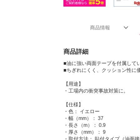
商品情報
商品詳細
■油に強い両面テープを付属して
■ちぎれにくく、クッション性に
【用途】
・工場内の衝突事故対策に。
【仕様】
・色： イエロー
・幅（mm）： 37
・長さ（m）： 0.9
・厚さ（mm）： 9
・取付方法： 貼付タイプ（油面