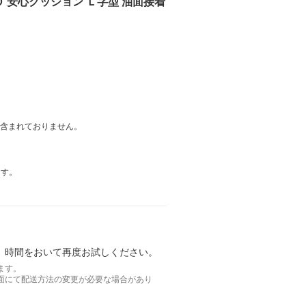
ＣＯ 安心クッション Ｌ字型 油面接着
は含まれておりません。
ます。
。時間をおいて再度お試しください。
ます。
面にて配送方法の変更が必要な場合があり