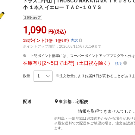
トラスコ中山｜TRUSCO NAKAYAMA ＴＲＵＳ
小 １本入 イエロー ＴＡＣ−１０ＹＳ
1,090
円(税込)
18
ポイント
1倍
1倍UP
内訳
ポイントアップ期間：2026/08/11(火) 01:59まで
上記ポイント倍率には、スーパーポイントアッププログラム分
在庫有り[2〜5日で出荷]（土日祝を除く）
説明
数量
※注文数量によりお届け日が変わることがあり
配送
東京都 - 宅配便
情報を取得できませんでした
※離島・一部地域は追加送料がかかる場合があり
※最安送料での配送をご希望の場合、注文確認画
ます。