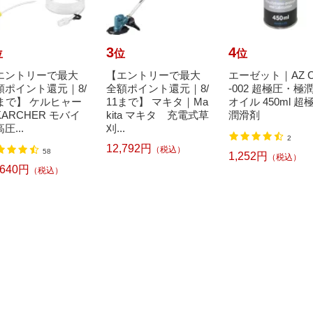
3
4
位
位
位
エントリーで最大
【エントリーで最大
エーゼット｜AZ 
額ポイント還元｜8/
全額ポイント還元｜8/
-002 超極圧・極
1まで】 ケルヒャー
11まで】 マキタ｜Ma
オイル 450ml 超
ARCHER モバイ
kita マキタ 充電式草
潤滑剤
圧...
刈...
2
12,792円
（税込）
58
1,252円
（税込）
,640円
（税込）