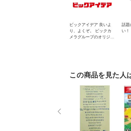
スオー
おすすめ！REGZA 4K液
ビックアイデア 良いよ
話題
洗浄
晶テレビ
り、よくぞ。 ビックカ
い！
メラグループのオリジナ
ルブランド
この商品を見た人