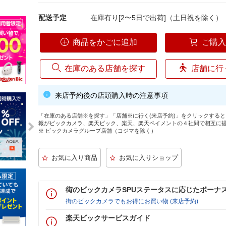
配送予定
在庫有り[2〜5日で出荷]（土日祝を除く）
商品をかごに追加
ご購
在庫のある店舗を探す
店舗に行
来店予約後の店頭購入時の注意事項
「在庫のある店舗※を探す」「店舗※に行く(来店予約)」をクリックする
報がビックカメラ、楽天ビック、楽天、楽天ペイメントの４社間で相互に
※ ビックカメラグループ店舗（コジマを除く）
街のビックカメラSPUステータスに応じたボーナ
街のビックカメラでもお得にお買い物 (来店予約)
楽天ビックサービスガイド