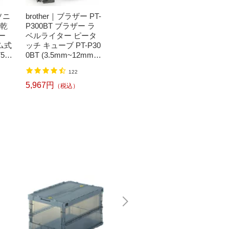
ソニ
brother｜ブラザー PT-
Bit Trade One｜ビッ
任天堂｜N
濯乾
P300BT ブラザー ラ
トトレードワン 〔キ
つまれ
ー
ベルライター ピータ
ートップシール〕強
森[ニ
ム式
ッチ キューブ PT-P30
い！日英対応転写式
ッチ ソ
50
0BT (3.5mm~12mm
キートップシールセ
h】
】
幅/TZeテープ) P-TOU
ット ブルー DYKTSB
1,520円
（税込）
122
CH CUBE（ピータッ
L
チキューブ）[PTP300
5,967円
6,240
（税込）
BT]