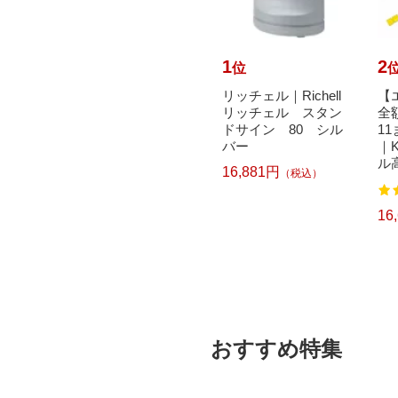
10
1
2
位
位
で最大
HiKOKI｜ハイコーキ
リッチェル｜Richell
【
元｜8/
HiKOKI かくはん機
リッチェル スタン
全
タ｜Ma
UM22V
ドサイン 80 シル
1
 充電式ポ
バー
｜K
26,540円
（税込）
ル高
16,881円
（税込）
込）
16
おすすめ特集