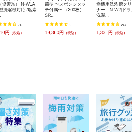
（塩素系） N-W1A
筒型 〜スポンジタッ
燥機用洗濯槽クリ
縦型洗濯機対応 /塩素
チ付属〜 （300枚）
ナー N-W2[ド
.
SR...
洗濯...
74
2
247
710円
19,360円
1,331円
（税込）
（税込）
（税込）