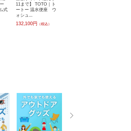
ー
11まで】 TOTO｜ト
剤 抗菌plus (プラス)
[ドラ
ラム式
ートー 温水便座 ウ
シャイニーローズ
塩素系
ォシュ...
詰...
132,100円
（税込）
1
1,23
242円
（税込）