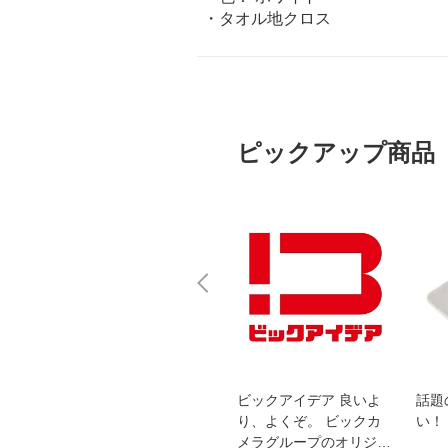
・タオル地クロス
ピックアップ商品
スオー
おすすめ！REGZA 4K液
ビックアイデア 良いよ
話題
洗浄
晶テレビ
り、よくぞ。 ビックカ
い！
メラグループのオリジナ