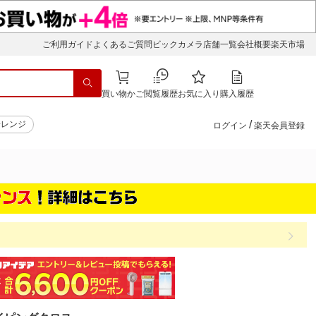
ご利用ガイド
よくあるご質問
ビックカメラ店舗一覧
会社概要
楽天市場
買い物かご
閲覧履歴
お気に入り
購入履歴
/
子レンジ
ログイン
楽天会員登録