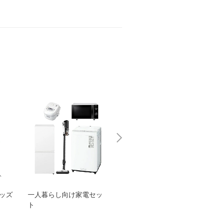
グッズ
一人暮らし向け家電セッ
オススメ！ヤマハ 電動
TEN
ト
アシスト自転車
ェア