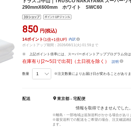
トラスコ中山｜TRUSCO NAKAYAMA スーパ
290mmX600mm ホワイト SWC60
850
円(税込)
14
ポイント
1倍
1倍UP
内訳
ポイントアップ期間：2026/08/11(火) 01:59まで
上記ポイント倍率には、スーパーポイントアッププログラム分
在庫有り[2〜5日で出荷]（土日祝を除く）
説明
数量
※注文数量によりお届け日が変わることがあり
配送
東京都 - 宅配便
情報を取得できませんでした
※離島・一部地域は追加送料がかかる場合があり
※最安送料での配送をご希望の場合、注文確認画
ます。