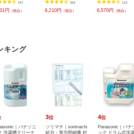
247
304
122
CH CUBE（ピー
チキューブ）[PTP
331円
6,210円
6,570円
（税込）
（税込）
（税込）
BT]
ンキング
3
4
位
位
位
nasonic｜パナソニ
ソリマチ｜sorimachi
Panasonic｜パ
ク 洗濯槽クリーナ
給与・賞与明細書 封
ック ドラム式洗