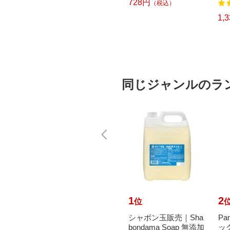
728円
（税込）
2
458
ピータッ
ッシュ ES9013]
TP300
4,280円
1,
）
（税込）
同じジャンルのラ
10
1
2
位
位
イレハ
Panasonic｜パナソニ
シャボン玉販売｜Sha
Pa
そうじ
ック ホームネットワ
bondama Soap 無添加
ッ