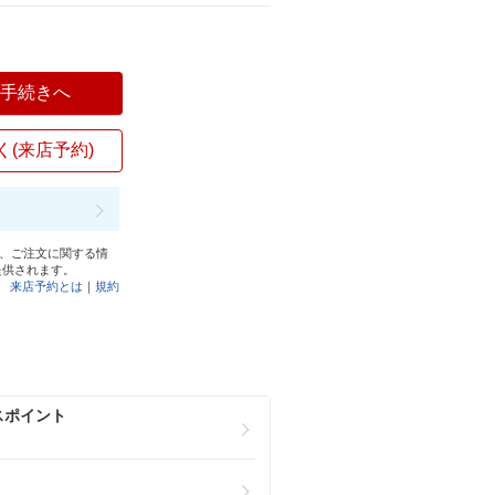
入手続きへ
く(来店予約)
と、ご注文に関する情
提供されます。
来店予約とは
｜
規約
スポイント