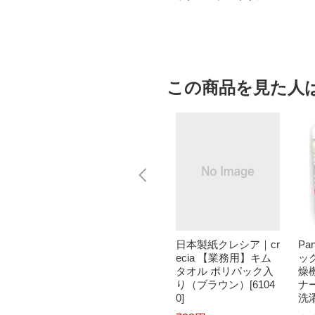
ルブランド
この商品を見た人
ザー PT-
Panasonic｜パナソニ
日本製紙クレシア｜cr
Pa
ザー ラ
ック 交換用セット替
ecia 【業務用】キム
ッ
ピータ
刃 ラムダッシュ ブラ
タオル ポリパック入
燥
T-P30
ック ES9013 [外刃+内
り（ブラウン）[6104
ナ
12mm
刃セット][電気シェー
0]
洗濯
P-TOU
バー 替刃 交換 ラムダ
ml