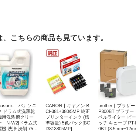
は、こちらの商品も見ています。
nasonic｜パナソニ
CANON｜キヤノン B
brother｜ブラザー 
ク ドラム式洗濯乾
CI-381+380/5MP 純正
P300BT ブラザー
機用洗濯槽クリー
プリンターインク (標
ベルライター ピ
ー N-W2[ドラム式
準容量) 5色パック[BC
ッチ キューブ PT-
機 洗浄 洗剤 750
I3813805MP]
0BT (3.5mm~12
 NW2]【rb_pcp】
幅/TZeテープ) P-