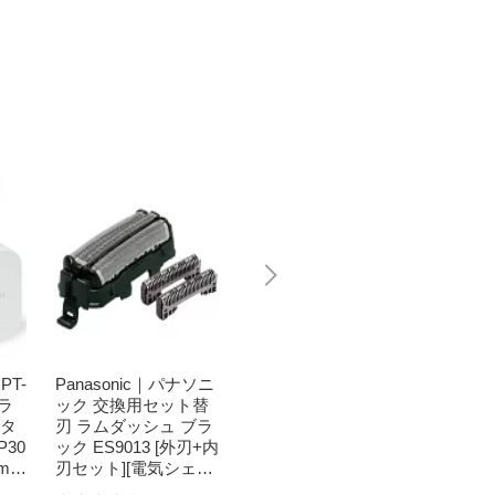
PT-
Panasonic｜パナソニ
日本製紙クレシア｜cr
Pana
 ラ
ック 交換用セット替
ecia 【業務用】キム
ック 
ータ
刃 ラムダッシュ ブラ
タオル ポリパック入
燥機用
P30
ック ES9013 [外刃+内
り（ブラウン）[6104
ナー N
mm
刃セット][電気シェー
0]
洗濯機 
TOU
バー 替刃 交換 ラムダ
ml NW