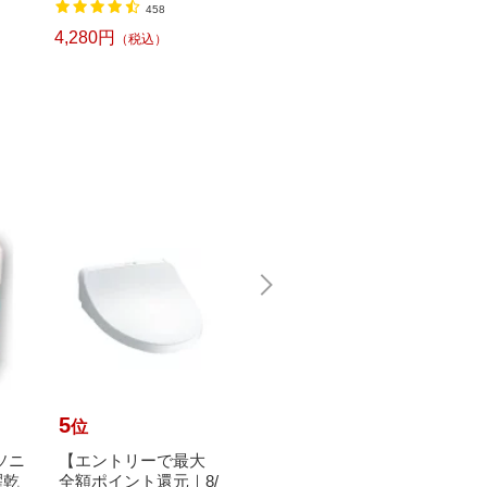
728円
（税込）
458
タッ
ッシュ ES9013]
300
4,280円
1,331
（税込）
5
6
7
位
位
位
ナソニ
【エントリーで最大
LION｜ライオン 香り
日立｜H
濯乾
全額ポイント還元｜8/
つづく トップ 洗濯洗
槽クリー