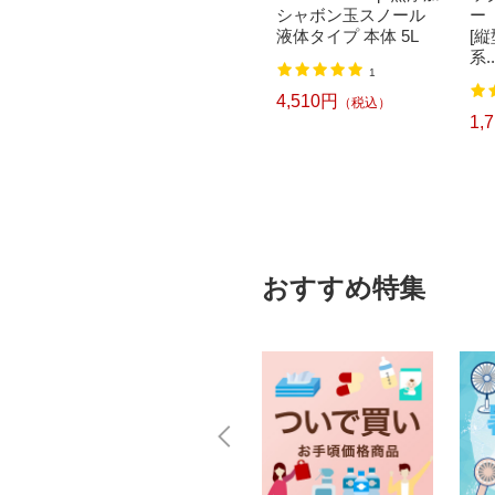
入り
ークシステム HDベビ
シャボン玉スノール
ー
ーカメラ ホワイト KX
液体タイプ 本体 5L
[
-HB...
系..
1
3
4,510円
（税込）
21,824円
1,
（税込）
おすすめ特集