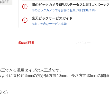
街のビックカメラSPUステータスに応じたボーナ
街のビックカメラでもお得にお買い物 (来店予約)
楽天ビックサービスガイド
安心で便利なサービス完備
商品詳細
レビュー
施工できる汎用タイプの人工芝です。
ように直径約3mmの穴が幅方向40mm、長さ方向30mmの間
など。