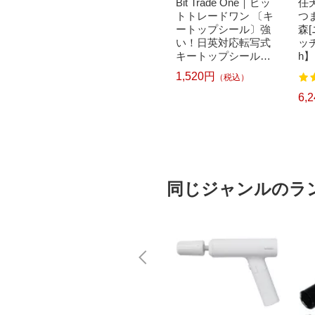
｜パナソニ
brother｜ブラザー PT-
Bit Trade One｜ビッ
任天
洗濯乾
P300BT ブラザー ラ
トトレードワン 〔キ
つ
クリー
ベルライター ピータ
ートップシール〕強
森
ドラム式
ッチ キューブ PT-P30
い！日英対応転写式
ッチ
 750
0BT (3.5mm~12mm
キートップシールセ
h】
pcp】
幅/TZeテープ) P-TOU
ット ブルー DYKTSB
1,520円
（税込）
7
122
CH CUBE（ピータッ
L
チキューブ）[PTP300
6,570円
6,
）
（税込）
BT]
同じジャンルのラ