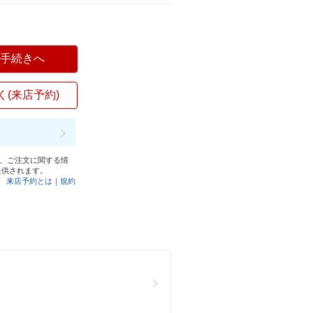
入手続きへ
く(来店予約)
と、ご注文に関する情
提供されます。
来店予約とは
｜
規約