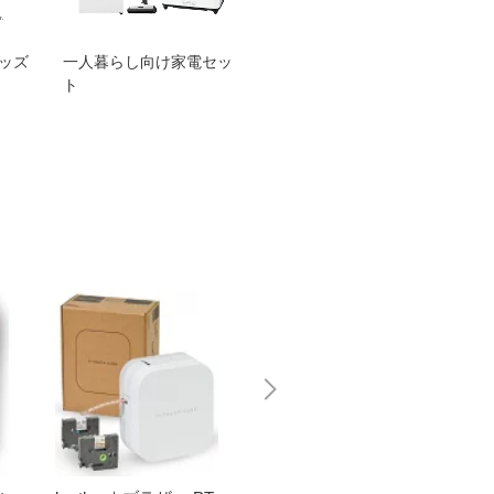
グッズ
一人暮らし向け家電セッ
オススメ！ヤマハ 電動
TEN
ト
アシスト自転車
ェア