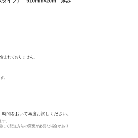
水タイプ） 910mm×20m 厚み
は含まれておりません。
ます。
。時間をおいて再度お試しください。
ます。
面にて配送方法の変更が必要な場合があり