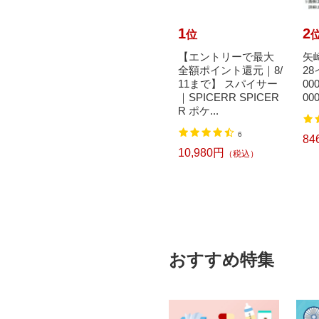
10
1
2
位
位
aoka
寺岡製作所｜Teraoka
【エントリーで最大
矢崎
 布両面テ
Seisakusho 布両面テ
全額ポイント還元｜8/
2
 50m
ープ NO.711 25m
11まで】 スパイサー
00
0X15
mX25M 71125X25
｜SPICERR SPICER
00
R ポケ...
）
1
6
983円
84
（税込）
10,980円
（税込）
おすすめ特集