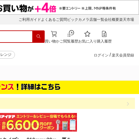
ご利用ガイド
よくあるご質問
ビックカメラ店舗一覧
会社概要
楽天市場
買い物かご
閲覧履歴
お気に入り
購入履歴
/
子レンジ
ログイン
楽天会員登録