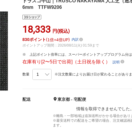
トラスコ中山｜TRUSCO NAKAYAMA 人工芝（透
6mm TTFW9206
18,333
円(税込)
830
ポイント
1倍
4倍UP
内訳
ポイントアップ期間：2026/08/11(火) 01:59まで
上記ポイント倍率には、スーパーポイントアッププログラム分
在庫有り[2〜5日で出荷]（土日祝を除く）
説明
数量
※注文数量によりお届け日が変わることがあり
配送
東京都 - 宅配便
情報を取得できませんでした
※離島・一部地域は追加送料がかかる場合があり
※最安送料での配送をご希望の場合、注文確認画
ます。