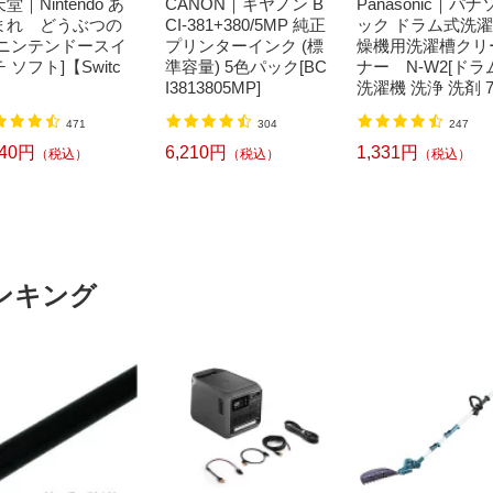
堂｜Nintendo あ
CANON｜キヤノン B
Panasonic｜パナ
まれ どうぶつの
CI-381+380/5MP 純正
ック ドラム式洗
[ニンテンドースイ
プリンターインク (標
燥機用洗濯槽クリ
 ソフト]【Switc
準容量) 5色パック[BC
ナー N-W2[ドラ
I3813805MP]
洗濯機 洗浄 洗剤 7
ml NW2]【rb_pcp
471
304
247
240円
6,210円
1,331円
（税込）
（税込）
（税込）
ンキング