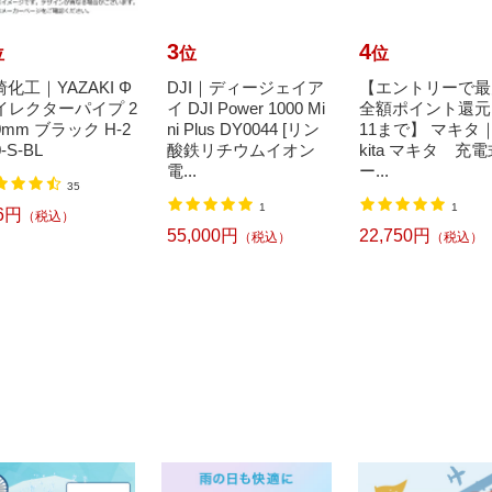
3
4
位
位
位
化工｜YAZAKI Φ
DJI｜ディージェイア
【エントリーで最
8イレクターパイプ 2
イ DJI Power 1000 Mi
全額ポイント還元｜
0mm ブラック H-2
ni Plus DY0044 [リン
11まで】 マキタ
0-S-BL
酸鉄リチウムイオン
kita マキタ 充
電...
ー...
35
1
1
6円
（税込）
55,000円
22,750円
（税込）
（税込）