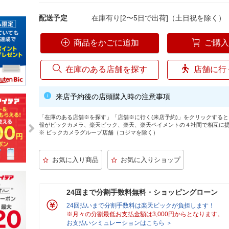
配送予定
在庫有り[2〜5日で出荷]（土日祝を除く）
商品をかごに追加
ご購
在庫のある店舗を探す
店舗に行
来店予約後の店頭購入時の注意事項
「在庫のある店舗※を探す」「店舗※に行く(来店予約)」をクリックする
報がビックカメラ、楽天ビック、楽天、楽天ペイメントの４社間で相互に
※ ビックカメラグループ店舗（コジマを除く）
24回まで分割手数料無料・ショッピングローン
24回払いまで分割手数料は楽天ビックが負担します！
※月々の分割最低お支払金額は3,000円からとなります。
お支払いシミュレーションはこちら ＞