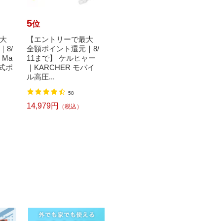
5
6
7
位
位
位
大
【エントリーで最大
ロゴス｜LOGOS 保冷
【エ
8/
全額ポイント還元｜8/
剤 倍速凍結・氷点下
全額ポ
｜Ma
11まで】 ケルヒャー
パックL 81660641[816
11ま
電式ポ
｜KARCHER モバイ
60641]
ポレー
ル高圧...
伸縮...
2
58
1,340円
（税込）
14,979円
10,4
（税込）