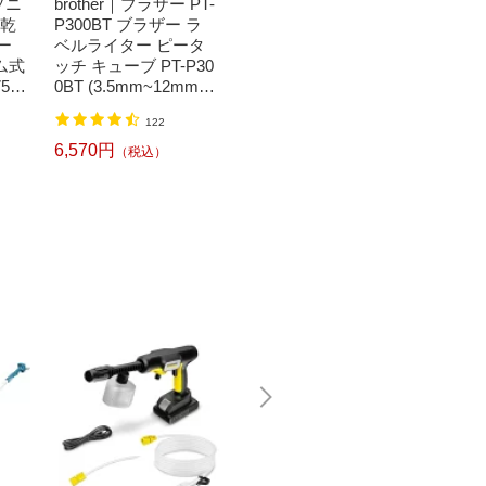
ソニ
brother｜ブラザー PT-
Bit Trade One｜ビッ
任天堂｜N
濯乾
P300BT ブラザー ラ
トトレードワン 〔キ
つまれ
ー
ベルライター ピータ
ートップシール〕強
森[ニ
ム式
ッチ キューブ PT-P30
い！日英対応転写式
ッチ ソ
50
0BT (3.5mm~12mm
キートップシールセ
h】
】
幅/TZeテープ) P-TOU
ット ブルー DYKTSB
1,520円
（税込）
122
CH CUBE（ピータッ
L
チキューブ）[PTP300
6,570円
6,240
（税込）
BT]