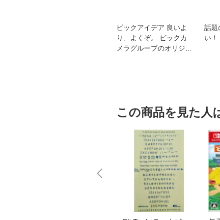
スオー
おすすめ！REGZA 4K液
ビックアイデア 良いよ
話題
洗浄
晶テレビ
り、よくぞ。 ビックカ
い！
メラグループのオリジナ
ルブランド
この商品を見た人