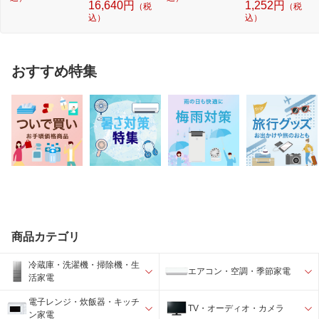
16,640円
1,252円
（税
（税
込）
込）
おすすめ特集
商品カテゴリ
冷蔵庫・洗濯機・掃除機・生
エアコン・空調・季節家電
活家電
電子レンジ・炊飯器・キッチ
TV・オーディオ・カメラ
ン家電