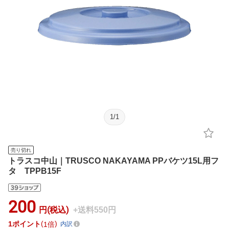
1
/
1
売り切れ
トラスコ中山｜TRUSCO NAKAYAMA PPバケツ15L用フ
タ TPPB15F
200
円(税込)
+送料550円
1
ポイント
1倍
内訳