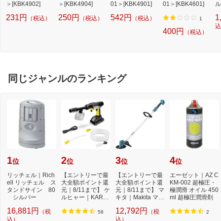
＞[KBK4902]
＞[KBK4904]
01＞[KBK4901]
01＞[KBK4601]
ル
応
231円
250円
542円
1
（税込）
（税込）
（税込）
プ
1
ル
込
400円
（税込）
同じジャンルのランキング
1
2
3
4
位
位
位
位
リッチェル｜Rich
【エントリーで最
【エントリーで最
エーゼット｜AZ C
ell リッチェル ス
大全額ポイント還
大全額ポイント還
KM-002 超極圧・
タンドサイン 80
元｜8/11まで】 ケ
元｜8/11まで】 マ
極潤滑 オイル 450
シルバー
ルヒャー｜KARC
キタ｜Makita マキ
ml 超極圧潤滑剤
HER モバイル高
タ 充電式草刈...
16,881円
12,792円
（税
（税
圧...
58
2
込）
込）