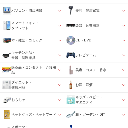
パソコン・周辺機器
美容・健康家電
スマートフォン・
楽器・音響機器
タブレット
本・雑誌・コミック
CD・DVD
キッチン用品・
テレビゲーム
食器・調理器具
医薬品・コンタクト・介護用
美容・コスメ・香水
品
ダイエット・
お酒・洋酒
健康用品
キッズ・ベビー・
おもちゃ
マタニティ
ペットグッズ・ペットフード
花・ガーデン・DIY
スポーツ・