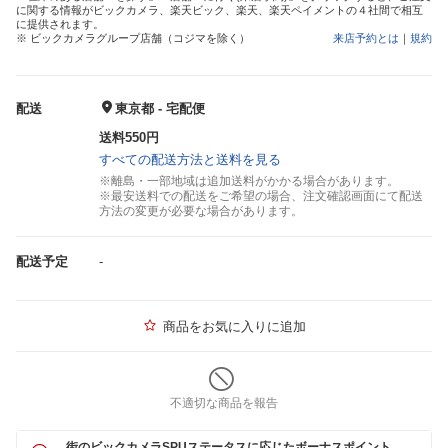
に関する情報がビックカメラ、楽天ビック、楽天、楽天ペイメントの４社間で相互
に提供されます。
※ ビックカメラグループ店舗（コジマを除く）
来店予約とは
｜
規約
配送
東京都 - 宅配便
送料550円
すべての配送方法と送料を見る
※離島・一部地域は追加送料がかかる場合があります。
※最安送料での配送をご希望の場合、注文確認画面にて配送
方法の変更が必要な場合があります。
配送予定
-
商品をお気に入りに追加
不適切な商品を報告
街のビックカメラSPUステータスに応じたボーナスポイント