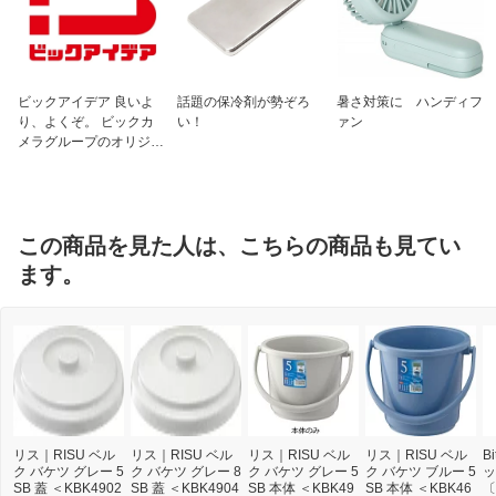
ビックアイデア 良いよ
話題の保冷剤が勢ぞろ
暑さ対策に ハンディフ
り、よくぞ。 ビックカ
い！
ァン
メラグループのオリジナ
ルブランド
この商品を見た人は、こちらの商品も見てい
ます。
リス｜RISU ベル
リス｜RISU ベル
リス｜RISU ベル
リス｜RISU ベル
B
ク バケツ グレー 5
ク バケツ グレー 8
ク バケツ グレー 5
ク バケツ ブルー 5
ッ
SB 蓋 ＜KBK4902
SB 蓋 ＜KBK4904
SB 本体 ＜KBK49
SB 本体 ＜KBK46
〔