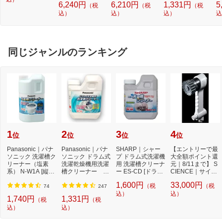
6,240円
6,210円
1,331円
5
（税
（税
（税
O
込）
込）
込）
込
ー
ブ
同じジャンルのランキング
1
2
3
4
位
位
位
位
Panasonic｜パナ
Panasonic｜パナ
SHARP｜シャー
【エントリーで最
ソニック 洗濯槽ク
ソニック ドラム式
プ ドラム式洗濯機
大全額ポイント還
リーナー（塩素
洗濯乾燥機用洗濯
用 洗濯槽クリーナ
元｜8/11まで】 S
系） N-W1A [縦型
槽クリーナー N-
ー ES-CD [ドラム
CIENCE｜サイエ
洗濯機対応 /塩素
W2[ドラム式洗
式洗濯機対応 /塩...
ンス シャワーヘ
1,600円
33,000円
（税
（税
系...
濯...
ッ...
74
247
込）
込）
1,740円
1,331円
（税
（税
込）
込）