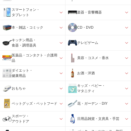
スマートフォン・
楽器・音響機器
タブレット
本・雑誌・コミック
CD・DVD
キッチン用品・
テレビゲーム
食器・調理器具
医薬品・コンタクト・介護用
美容・コスメ・香水
品
ダイエット・
お酒・洋酒
健康用品
キッズ・ベビー・
おもちゃ
マタニティ
ペットグッズ・ペットフード
花・ガーデン・DIY
スポーツ・
日用品雑貨・文房具・手芸
アウトドア