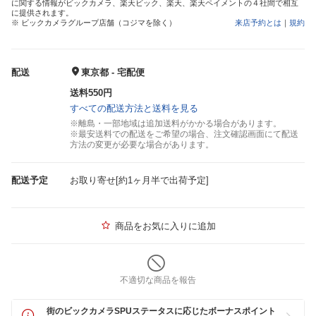
に関する情報がビックカメラ、楽天ビック、楽天、楽天ペイメントの４社間で相互
に提供されます。
※ ビックカメラグループ店舗（コジマを除く）
来店予約とは
｜
規約
配送
東京都 - 宅配便
送料550円
すべての配送方法と送料を見る
※離島・一部地域は追加送料がかかる場合があります。
※最安送料での配送をご希望の場合、注文確認画面にて配送
方法の変更が必要な場合があります。
配送予定
お取り寄せ[約1ヶ月半で出荷予定]
商品をお気に入りに追加
不適切な商品を報告
街のビックカメラSPUステータスに応じたボーナスポイント