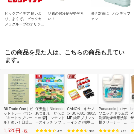
ビックアイデア 良いよ
話題の保冷剤が勢ぞろ
暑さ対策に ハンディフ
り、よくぞ。 ビックカ
い！
ァン
メラグループのオリジナ
ルブランド
この商品を見た人は、こちらの商品も見てい
ます。
Bit Trade One｜ビ
任天堂｜Nintendo
CANON｜キヤノ
Panasonic｜パナ
b
ットトレードワン
あつまれ どうぶ
ン BCI-381+380/5
ソニック ドラム式
P
〔キートップシー
つの森[ニンテンド
MP 純正プリンタ
洗濯乾燥機用洗濯
ザ
ル〕強い！日英対
ースイッチ ソフ
ーインク (標準容
槽クリーナー N-
ー
応転写式キートッ
ト]【Switch】
量) 5色パック[BCI
W2[ドラム式洗濯
ュ
1,520円
（税
プシールセット ブ
3813805MP]
機 洗浄 洗剤 750m
T
471
304
247