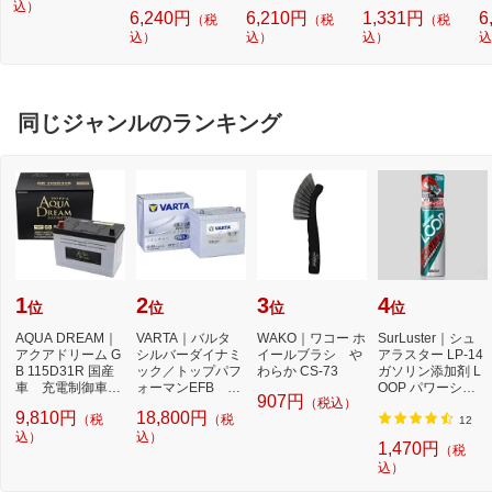
ルー DYKTSBL
込）
l NW2]【rb_pcp】
幅
6,240円
6,210円
1,331円
6
（税
（税
（税
O
込）
込）
込）
込
ー
ブ
同じジャンルのランキング
1
2
3
4
位
位
位
位
AQUA DREAM｜
VARTA｜バルタ
WAKO｜ワコー ホ
SurLuster｜シュ
アクアドリーム G
シルバーダイナミ
イールブラシ や
アラスター LP-14
B 115D31R 国産
ック／トップパフ
わらか CS-73
ガソリン添加剤 L
車 充電制御車対
ォーマンEFB 充
OOP パワーショ
907円
（税込）
応バッテリー G
電制御車・アイド
ット 240ml
9,810円
18,800円
（税
（税
OLD BA...
リ...
12
込）
込）
1,470円
（税
込）