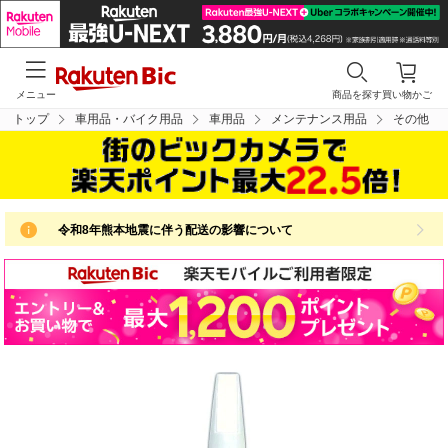
メニュー
商品を探す
買い物かご
トップ
車用品・バイク用品
車用品
メンテナンス用品
その他
令和8年熊本地震に伴う配送の影響について