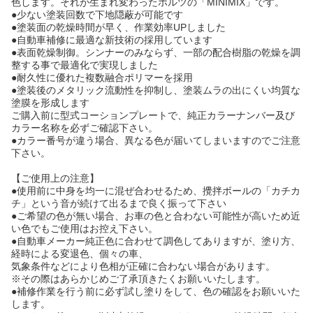
色します。それが生まれ変わったホルツの「MINIMIX」です。
●少ない塗装回数で下地隠蔽が可能です
●塗装面の乾燥時間が早く、作業効率UPしました
●自動車補修に最適な新技術の採用しています
●表面乾燥制御。シンナーのみならず、一部の配合樹脂の乾燥を調
整する事で最適化で実現しました
●耐久性に優れた複数融合ポリマーを採用
●塗装後のメタリック流動性を抑制し、塗装ムラの出にくい均質な
塗膜を形成します
ご購入前に型式コーションプレートで、純正カラーナンバー及び
カラー名称を必ずご確認下さい。
●カラー番号が違う場合、異なる色が届いてしまいますのでご注意
下さい。
【ご使用上の注意】
●使用前に中身を均一に混ぜ合わせるため、攪拌ボールの「カチカ
チ」という音が続けて出るまで良く振って下さい
●ご希望の色が無い場合、お車の色と合わない可能性が高いため近
い色でもご使用はお控え下さい。
●自動車メーカー純正色に合わせて調色してありますが、塗り方、
経時による変退色、個々の車、
気象条件などにより色相が正確に合わない場合があります。
※その際はあらかじめご了承頂きたくお願いいたします。
●補修作業を行う前に必ず試し塗りをして、色の確認をお願いいた
します。