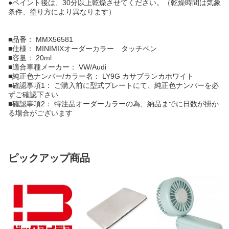
●ペイント後は、30分以上乾燥させてください。（乾燥時間は気象
条件、塗り方により異なります）
■品番： MMX56581
■仕様： MINIMIXオーダーカラー タッチペン
■容量： 20ml
■適合車種メーカー： VW/Audi
■純正色ナンバー/カラー名： LY9G カサブランカホワイト
■確認事項1： ご購入前に型式プレートにて、純正色ナンバーを必
ずご確認下さい
■確認事項2： 特注品オーダーカラーの為、納品までに日数が掛か
る場合がございます
ピックアップ商品