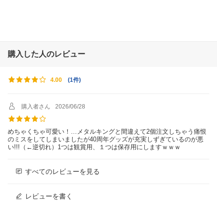
購入した人のレビュー
(
1件
)
4.00
購入者さん
2026/06/28
めちゃくちゃ可愛い！…メタルキングと間違えて2個注文しちゃう痛恨
のミスをしてしまいましたが40周年グッズが充実しずぎているのが悪
い!!!（←逆切れ）1つは観賞用、１つは保存用にしますｗｗｗ
すべてのレビューを見る
レビューを書く