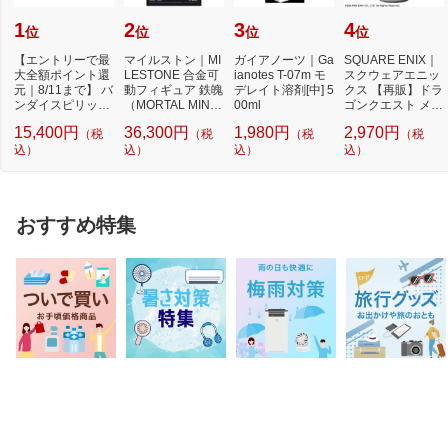
1
2
3
4
位
位
位
位
【エントリーで最
マイルストン｜MI
ガイアノーツ｜Ga
SQUARE ENIX｜
大全額ポイント還
LESTONE 合金可
ianotes T-07m モ
スクウェアエニッ
元｜8/11まで】 バ
動フィギュア 鉄魄
デレイト溶剤[中] 5
クス 【再販】ドラ
ンダイスピリッツ
（MORTAL MIN
00ml
ゴンクエスト メタ
｜BANDAI SPIRI
D）シリーズ エヴ
リックモンスタ
15,400円
36,300円
1,980円
2,970円
（税
（税
（税
（税
T...
ァン...
ー...
込）
込）
込）
込）
おすすめ特集