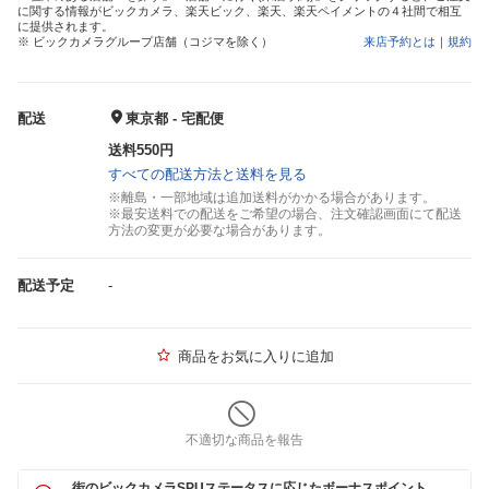
に関する情報がビックカメラ、楽天ビック、楽天、楽天ペイメントの４社間で相互
に提供されます。
※ ビックカメラグループ店舗（コジマを除く）
来店予約とは
｜
規約
配送
東京都 - 宅配便
送料550円
すべての配送方法と送料を見る
※離島・一部地域は追加送料がかかる場合があります。
※最安送料での配送をご希望の場合、注文確認画面にて配送
方法の変更が必要な場合があります。
配送予定
-
商品をお気に入りに追加
不適切な商品を報告
街のビックカメラSPUステータスに応じたボーナスポイント