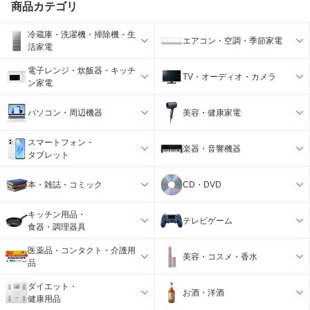
商品カテゴリ
冷蔵庫・洗濯機・掃除機・生
エアコン・空調・季節家電
活家電
電子レンジ・炊飯器・キッチ
TV・オーディオ・カメラ
ン家電
パソコン・周辺機器
美容・健康家電
スマートフォン・
楽器・音響機器
タブレット
本・雑誌・コミック
CD・DVD
キッチン用品・
テレビゲーム
食器・調理器具
医薬品・コンタクト・介護用
美容・コスメ・香水
品
ダイエット・
お酒・洋酒
健康用品