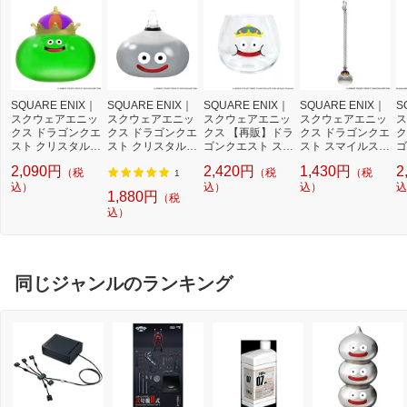
SQUARE ENIX｜
SQUARE ENIX｜
SQUARE ENIX｜
SQUARE ENIX｜
S
スクウェアエニッ
スクウェアエニッ
スクウェアエニッ
スクウェアエニッ
ス
クス ドラゴンクエ
クス ドラゴンクエ
クス 【再販】ドラ
クス ドラゴンクエ
ク
スト クリスタルモ
スト クリスタルモ
ゴンクエスト スマ
スト スマイルスラ
ゴ
ンスターズギャラ
ンスターズギャラ
イルスライム キン
イム 鈴マスコット
リ
2,090円
2,420円
1,430円
2
（税
（税
（税
リー スライムベホ
リー メタルスライ
グスライムのおお
メタルキング
ズ
1
マズン
込）
ム
きなゆらゆらグラ
込）
込）
ラ
込
1,880円
（税
ス
込）
同じジャンルのランキング