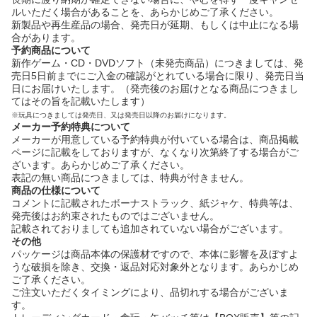
ルいただく場合があることを、あらかじめご了承ください。
新製品や再生産品の場合、発売日が延期、もしくは中止になる場
合があります。
予約商品について
新作ゲーム・CD・DVDソフト（未発売商品）につきましては、発
売日5日前までにご入金の確認がとれている場合に限り、発売日当
日にお届けいたします。（発売後のお届けとなる商品につきまし
てはその旨を記載いたします）
※玩具につきましては発売日、又は発売日以降のお届けになります。
メーカー予約特典について
メーカーが用意している予約特典が付いている場合は、商品掲載
ページに記載をしておりますが、なくなり次第終了する場合がご
ざいます。あらかじめご了承ください。
表記の無い商品につきましては、特典が付きません。
商品の仕様について
コメントに記載されたボーナストラック、紙ジャケ、特典等は、
発売後はお約束されたものではございません。
記載されておりましても追加されていない場合がございます。
その他
パッケージは商品本体の保護材ですので、本体に影響を及ぼすよ
うな破損を除き、交換・返品対応対象外となります。あらかじめ
ご了承ください。
ご注文いただくタイミングにより、品切れする場合がございま
す。