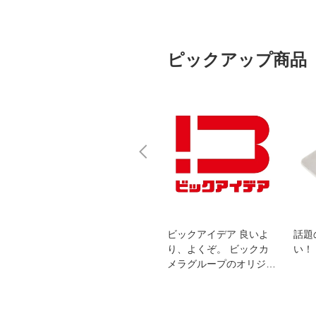
ピックアップ商品
スオー
おすすめ！REGZA 4K液
ビックアイデア 良いよ
話題
洗浄
晶テレビ
り、よくぞ。 ビックカ
い！
メラグループのオリジナ
ルブランド