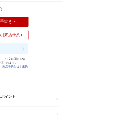
)
入手続きへ
く(来店予約)
と、ご注文に関する情
提供されます。
来店予約とは
｜
規約
スポイント