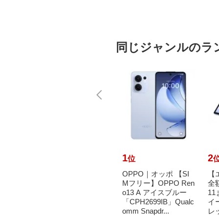
同じジャンルのラ
10
1
2
位
位
ァーウェ
【エントリーで最大
OPPO｜オッポ 【SI
【
ォッチ
全額ポイント還元｜8/
Mフリー】OPPO Ren
全
11 Bla
11まで】 SHARP｜シ
o13 A アイスブルー
1
ャープ 【SIMフリ
「CPH2699IB」Qualc
イー
ー】AQUO...
omm Snapdr...
レッ