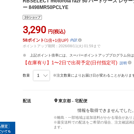
RBSELECT motorola razr 50 ハードケー
ー 8498MR50PCLYE
3,290
円(税込)
58
ポイント
1倍
1倍UP
内訳
ポイントアップ期間：2026/08/11(火) 01:59まで
上記ポイント倍率には、スーパーポイントアッププログラム分
【在庫有り】1〜2日で出荷予定(日付指定可)
説明
数量
※注文数量によりお届け日が変わることがありま
配送
東京都 - 宅配便
情報を取得できませんでした
※離島・一部地域は追加送料がかかる場合があり
※最安送料での配送をご希望の場合、注文確認画
ます。