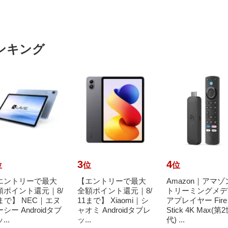
ンキング
3
4
位
位
位
エントリーで最大
【エントリーで最大
Amazon｜アマゾ
額ポイント還元｜8/
全額ポイント還元｜8/
トリーミングメデ
1まで】 NEC｜エヌ
11まで】 Xiaomi｜シ
アプレイヤー Fire
シー Androidタブ
ャオミ Androidタブレ
Stick 4K Max(第
...
ッ...
代) ...