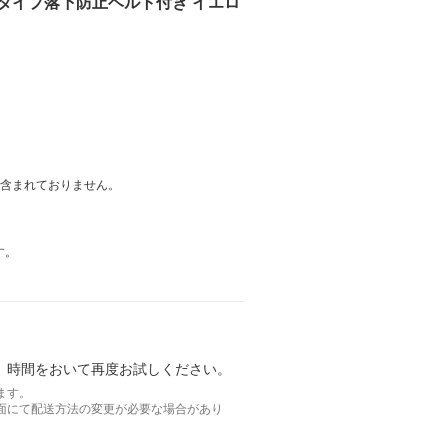
ス レザータイプ落下防止ベルト付き イエロ
は含まれておりません。
す。
。時間をおいて再度お試しください。
ます。
面にて配送方法の変更が必要な場合があり