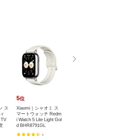
5
6
7
位
位
位
ン ス
Xiaomi｜シャオミ ス
【エントリーで最大
Xiao
ィ
マートウォッチ Redm
全額ポイント還元｜8/
マート
 TV
i Watch 5 Lite Light Gol
11まで】 Xiaomi｜シ
mi Sma
2世
d BHR8791GL
ャオミ Androidタブレ
e Blac
ッ...
7