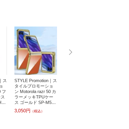
n｜ス
STYLE Promotion｜ス
STYLE Promotion｜ス
STYLE
ョ
タイルプロモーショ
タイルプロモーショ
タイル
0 フ
ン Motorola razr 50 カ
ン Motorola razr 50 グ
ン Moto
ース
ラーメッキTPUケー
リッターリングスタ
ックP
HO
ス ゴールド SP-M50T
ンドケース ローズゴ
ホワイト
PCA-GD
ールド SP-M50GUST
PUCA
3,050円
3,490円
3,050
（税込）
（税込）
CA-RGD