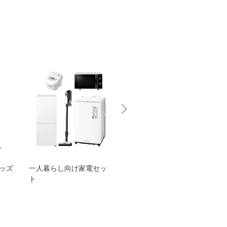
グッズ
一人暮らし向け家電セッ
オススメ！ヤマハ 電動
TEN
ト
アシスト自転車
ェア