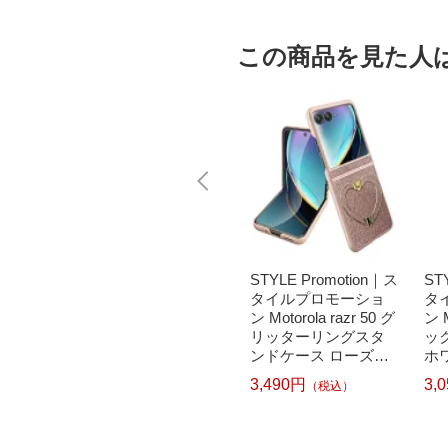
この商品を見た人
tion｜ス
STYLE Promotion｜ス
STYLE Promotion｜ス
ST
ーショ
タイルプロモーショ
タイルプロモーショ
タ
zr 50 フ
ン Motorola razr 50 カ
ン Motorola razr 50 グ
ン M
ーケース
ラーメッキTPUケー
リッターリングスタ
ッ
50HO
ス ゴールド SP-M50T
ンドケース ローズゴ
ホワ
PCA-GD
ールド SP-M50GUST
PU
3,050円
3,490円
3,
）
（税込）
（税込）
CA-RGD