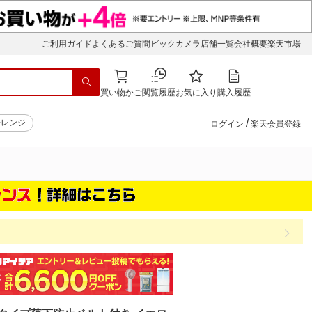
ご利用ガイド
よくあるご質問
ビックカメラ店舗一覧
会社概要
楽天市場
買い物かご
閲覧履歴
お気に入り
購入履歴
/
子レンジ
ログイン
楽天会員登録