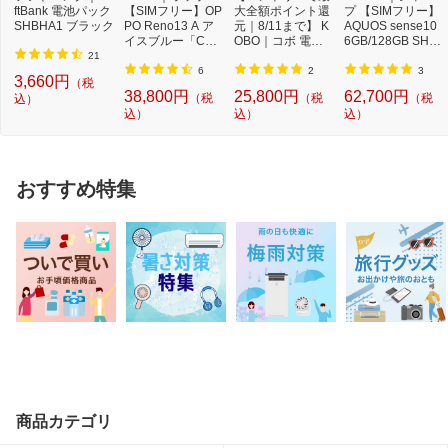
ftBank 電池パック
【SIMフリー】OP
大全額ポイント還
プ 【SIMフリー】
SHBHA1 ブラック
PO Reno13 A ア
元｜8/11まで】 K
AQUOS sense10
イスブルー「CPH
OBO｜コボ 電子
6GB/128GB SHM
2699IB」Qualcom
書籍リーダー Kob
33AB フルブラッ
21
m Snapdr...
o ...
ク
6
2
3
3,660円
（税
38,800円
25,800円
62,700円
（税
（税
（税
込）
込）
込）
込）
おすすめ特集
商品カテゴリ