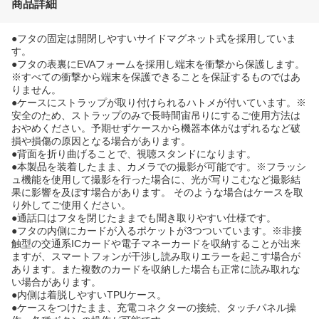
商品詳細
●フタの固定は開閉しやすいサイドマグネット式を採用していま
す。
●フタの表裏にEVAフォームを採用し端末を衝撃から保護します。
※すべての衝撃から端末を保護できることを保証するものではあ
りません。
●ケースにストラップが取り付けられるハトメが付いています。※
安全のため、ストラップのみで長時間宙吊りにするご使用方法は
おやめください。予期せずケースから機器本体がはずれるなど破
損や損傷の原因となる場合があります。
●背面を折り曲げることで、視聴スタンドになります。
●本製品を装着したまま、カメラでの撮影が可能です。※フラッシ
ュ機能を使用して撮影を行った場合に、光が写りこむなど撮影結
果に影響を及ぼす場合があります。 そのような場合はケースを取
り外してご使用ください。
●通話口はフタを閉じたままでも聞き取りやすい仕様です。
●フタの内側にカードが入るポケットが3つついています。※非接
触型の交通系ICカードや電子マネーカードを収納することが出来
ますが、スマートフォンが干渉し読み取りエラーを起こす場合が
あります。また複数のカードを収納した場合も正常に読み取れな
い場合があります。
●内側は着脱しやすいTPUケース。
●ケースをつけたまま、充電コネクターの接続、タッチパネル操