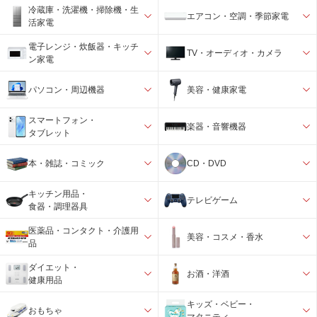
冷蔵庫・洗濯機・掃除機・生
エアコン・空調・季節家電
活家電
電子レンジ・炊飯器・キッチ
TV・オーディオ・カメラ
ン家電
パソコン・周辺機器
美容・健康家電
スマートフォン・
楽器・音響機器
タブレット
本・雑誌・コミック
CD・DVD
キッチン用品・
テレビゲーム
食器・調理器具
医薬品・コンタクト・介護用
美容・コスメ・香水
品
ダイエット・
お酒・洋酒
健康用品
キッズ・ベビー・
おもちゃ
マタニティ