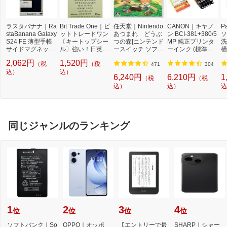
ラスタバナナ｜Ra
Bit Trade One｜ビ
任天堂｜Nintendo
CANON｜キヤノ
P
staBanana Galaxy
ットトレードワン
あつまれ どうぶ
ン BCI-381+380/5
ソ
S24 FE 薄型手帳
〔キートップシー
つの森[ニンテンド
MP 純正プリンタ
洗
サイドマグネット
ル〕強い！日英対
ースイッチ ソフ
ーインク (標準容
槽
ケース 衝撃吸収
応転写式キートッ
ト]【Switch】
量) 5色パック[BCI
W
2,062円
1,520円
（税
（税
ブラック×レッド
プシールセット ブ
3813805MP]
機
471
304
ラスタバナナ クリ
込）
ルー DYKTSBL
込）
l
6,240円
6,210円
1
（税
（税
ア 8458GS24FBS
込）
込）
込
MBKR
同じジャンルのランキング
1
2
3
4
位
位
位
位
ソフトバンク｜So
OPPO｜オッポ
【エントリーで最
SHARP｜シャー