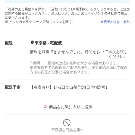
「在庫のある店舗※を探す」「店舗※に行く(来店予約)」をクリックすると、ご注文
に関する情報がビックカメラ、楽天ビック、楽天、楽天ペイメントの４社間で相互
に提供されます。
※ ビックカメラグループ店舗（コジマを除く）
来店予約とは
｜
規約
配送
東京都 - 宅配便
情報を取得できませんでした。時間をおいて再度お試し
ください。
※離島・一部地域は追加送料がかかる場合があります。
※最安送料での配送をご希望の場合、注文確認画面にて配送
方法の変更が必要な場合があります。
配送予定
【在庫有り】1〜2日で出荷予定(日付指定可)
商品をお気に入りに追加
不適切な商品を報告