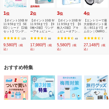
ン 100μg、パントテン酸カルシウム
20mg、アスコルビン酸（ビタミンC）
1
2
3
4
50mg
位
位
位
位
成分2
添加物：無水ケイ酸、セルロース、乳酸
【ポイント10倍 8/
【ポイント10倍 8/
【ポイント10倍 8/
【エントリーで最
11 9:59まで】 SE
11 9:59まで】 【9
11 9:59まで】 【6
大全額ポイント還
Ca、ヒプロメロース、ヒドロキシプロピ
ED｜シード 【2箱
0枚×2箱】 ワンデ
枚入×2箱】 アキ
元｜8/11まで】 オ
ルセルロース、マクロゴール、ステアリ
セット】ワンデー
ーアキュビューオ
ュビューオアシス
ムロン｜OMRON
ン酸Mg、タルク、酸化チタン、トウモ
ピュアうるおい...
アシス[1日使...
[2週間使い捨て...
自動血圧計 スポ
ロコシデンプン、酒石酸、三二酸化鉄、
ッ...
125
86
49
7
ジメチルポリシロキサン、二酸化ケイ
9,580円
17,980円
5,580円
27,148円
（税
（税
（税
（税
素、ポリビニルアルコール・アクリル
込）
込）
込）
込）
酸・メタクリル酸メチル共重合体
成分3
＜成分に関連する注意＞
本剤配合成分のビタミンB2リン酸エス
おすすめ特集
テルにより、尿が黄色になることがあり
ます
保管及び取り扱い上
（1）直射日光の当たらない湿気の少な
の注意1
い涼しい所に保管してください
（2）小児の手の届かない所に保管して
ください
（3）他の容器に入れ替えないでくださ
い（誤用の原因になったり品質が変わる
ことがあります）