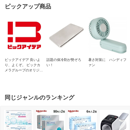
11才〜14才：2錠：1回
ピックアップ商品
11才未満：服用しないでください
用法・用量2
＜用法・用量に関連する注意＞
（1）用法・用量を厳守してください
（2）小児に服用させる場合には、保護
者の指導監督のもとに服用させてくださ
い
（3）食前・食後にかかわらず、いつで
も服用できます
用法・用量3
（4）錠剤の取り出し方（30錠のみ）
ビックアイデア 良いよ
話題の保冷剤が勢ぞろ
暑さ対策に ハンディフ
錠剤の入っているPTPシートの凸部を
り、よくぞ。 ビックカ
い！
ァン
指先で強く押して裏面のアルミ箔を破
メラグループのオリジナ
り、取り出してお飲みください（誤って
ルブランド
そのまま飲み込んだりすると食道粘膜に
突き刺さるなど思わぬ事故につながりま
す）
同じジャンルのランキング
成分1
3錠（成人1日量）中
L-システイン 80mg、リボフラビン
リン酸エステルナトリウム（ビタミンB2
リン酸エステル） 38mg、ピリドキシ
ン塩酸塩（ビタミンB6） 50mg、チア
ミン硝化物（ビタミンB1硝酸塩） 10m
g、ニコチン酸アミド 40mg、ビオチ