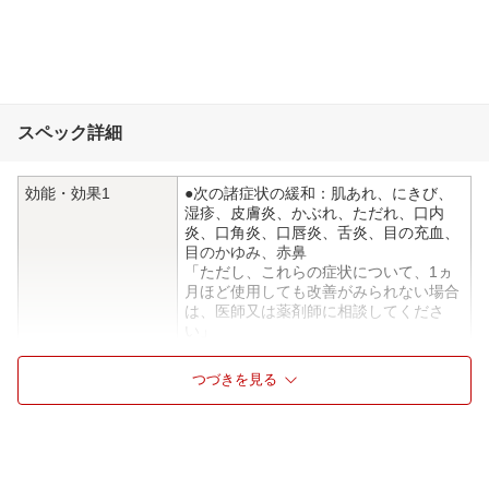
スペック詳細
効能・効果1
●次の諸症状の緩和：肌あれ、にきび、
湿疹、皮膚炎、かぶれ、ただれ、口内
炎、口角炎、口唇炎、舌炎、目の充血、
目のかゆみ、赤鼻
「ただし、これらの症状について、1ヵ
月ほど使用しても改善がみられない場合
は、医師又は薬剤師に相談してくださ
い」
●次の場合のビタミンB2の補給：肉体疲
労時、妊娠・授乳期、病中病後の体力低
つづきを見る
下時
用法・用量1
次の1回量を1日1回、水又はぬるま湯で
服用してください
［年齢：1回量：1日服用回数］
成人（15才以上）：3錠：1回