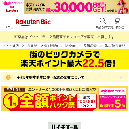
メニュー
商品を探す
買い物かご
医薬品はビックドラッグ船橋商品センター店が販売・出荷します
タクト・介護
医薬品・医薬部外品
医薬品
皮膚の薬
第三類医薬品
令和8年熊本地震に伴う配送の影響について