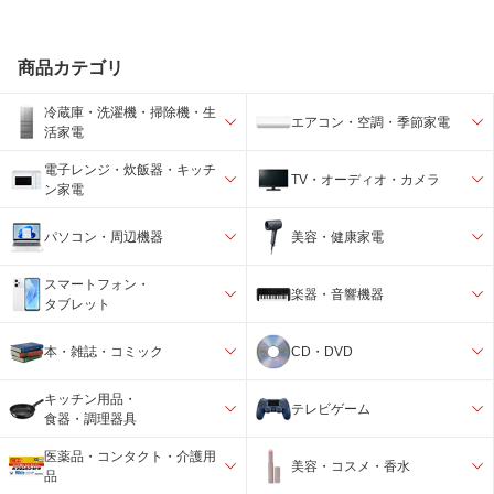
保管及び取り扱い上
（4）ビンのフタはよくしめてくださ
の注意2
い。しめ方が不十分ですと湿気などのた
め変質することがあります。また、本剤
商品カテゴリ
をぬれた手で扱わないでください
（5）ビンの中のつめ物は、輸送中に錠
冷蔵庫・洗濯機・掃除機・生
剤が破損するのを防ぐためのものです。
エアコン・空調・季節家電
活家電
開封後は不要となりますので取り除いて
ください
電子レンジ・炊飯器・キッチ
（6）使用期限をすぎたものは服用しな
TV・オーディオ・カメラ
ン家電
いでください
お問い合わせ先1
エスエス製薬株式会社 お客様相談室
パソコン・周辺機器
美容・健康家電
TEL:0120-028-193
受付時間：9：00〜17：30（土、日、祝
スマートフォン・
日を除く）
楽器・音響機器
タブレット
本・雑誌・コミック
CD・DVD
キッチン用品・
テレビゲーム
食器・調理器具
医薬品・コンタクト・介護用
美容・コスメ・香水
品