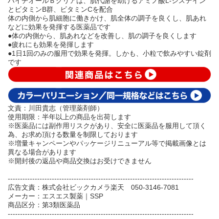
ハイチオールＢクリアは、肌代謝を助けるアミノ酸L-システイン
とビタミンB群、ビタミンCを配合
体の内側から肌細胞に働きかけ、肌全体の調子を良くし、肌あれ
などに効果を発揮する医薬品です
●体の内側から、肌あれなどを改善し、肌の調子を良くします
●疲れにも効果を発揮します
●1日1回のみの服用で効果を発揮。しかも、小粒で飲みやすい錠剤
です
文責：川田貴志（管理薬剤師）
使用期限：半年以上の商品を出荷します
※医薬品には副作用リスクがあり、安全に医薬品を服用して頂く
為、お求め頂ける数量を制限しております
※増量キャンペーンやパッケージリニューアル等で掲載画像とは
異なる場合があります
※開封後の返品や商品交換はお受けできません
----------------------------------------------------------------------------
広告文責：株式会社ビックカメラ楽天 050-3146-7081
メーカー：エスエス製薬｜SSP
商品区分：第3類医薬品
----------------------------------------------------------------------------