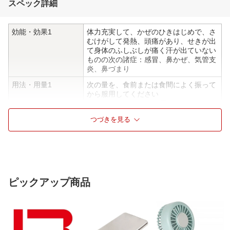
スペック詳細
効能・効果1
体力充実して、かぜのひきはじめで、さ
むけがして発熱、頭痛があり、せきが出
て身体のふしぶしが痛く汗が出ていない
ものの次の諸症：感冒、鼻かぜ、気管支
炎、鼻づまり
用法・用量1
次の量を、食前または食間によく振って
から服用してください
［年齢：1回量：1日服用回数］
成人（15歳以上）：1本：3回
つづきを見る
15歳未満：服用しないでください
注） 食間とは「食事と食事の間」のこと
で、たとえば朝食と昼食の間のことをさ
します
食事中に服用するということではありま
せん
ピックアップ商品
用法・用量2
＜用法・用量に関連する注意＞
（1）用法・用量を厳守してください
（2）本剤は、本質的に沈殿を含んでい
ますので、服用前によく振ってから服用
してください