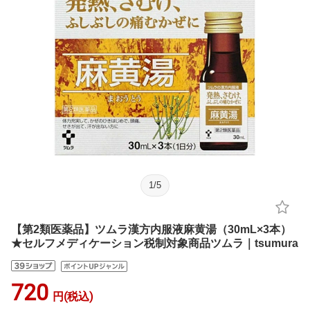
1
/
5
【第2類医薬品】ツムラ漢方内服液麻黄湯（30mL×3本）
★セルフメディケーション税制対象商品ツムラ｜tsumura
720
円(税込)