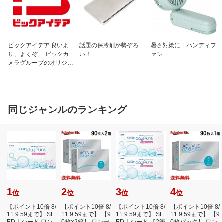
成分1
本品1日量90ml（30ml×3本）中
麻黄湯エキス 81ml
(日局マオウ 5.0g、日局キョウニ
ン 5.0g、日局ケイヒ 4.0g、日局カン
ビックアイデア 良いよ
話題の保冷剤が勢ぞろ
暑さ対策に ハンディフ
ゾウ 1.5gより抽出）
り、よくぞ。 ビックカ
い！
ァン
メラグループのオリジナ
成分2
添加物：白糖、パラベン、香料（エタノ
ルブランド
ール、グリセリン、プロピレングリコー
ル、メントールを含む）
保管及び取り扱い上
（1）直射日光の当たらない湿気の少な
同じジャンルのランキング
の注意1
い涼しい所に保管してください
（2）小児の手の届かない所に保管して
ください
（3）誤用をさけ、品質を保持するため
に他の容器に入れかえないでください
（4）使用期限を過ぎた製品は、服用し
ないでください
（5）ビンをあけたら飲みきってくださ
い
（6）ビンをあけたまま保存しないでく
1
2
3
4
位
位
位
位
ださい
【ポイント10倍 8/
【ポイント10倍 8/
【ポイント10倍 8/
【ポイント10倍 8/
お問い合わせ先1
株式会社ツムラ お客様相談窓口
11 9:59まで】 SE
11 9:59まで】 【9
11 9:59まで】 SE
11 9:59まで】 【9
ED｜シード ワン
0枚×2箱】 ワンデ
TEL:0120-329-930
ED｜シード 【2箱
0枚パック】 ワン