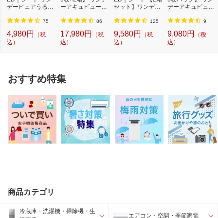
デーピュアうるお
ーアキュビューオ
セット】ワンデー
デーアキュビュー
受付時間：9：00〜17：30（土、日、祝
いプラス 96枚パ...
アシス[1日使...
ピュアうるおい...
オアシス[1日使...
日を除く）
75
86
125
9
4,980円
17,980円
9,580円
9,080円
（税
（税
（税
（税
込）
込）
込）
込）
おすすめ特集
商品カテゴリ
冷蔵庫・洗濯機・掃除機・生
エアコン・空調・季節家電