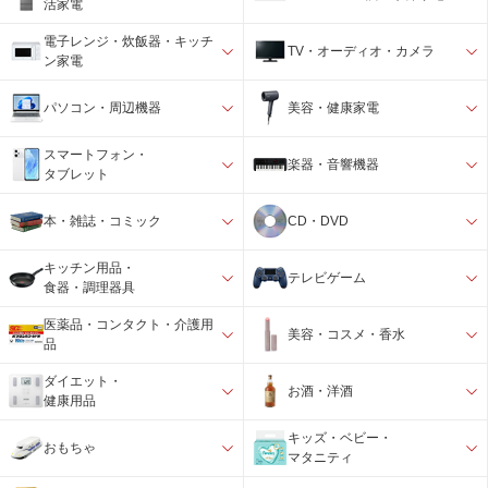
活家電
電子レンジ・炊飯器・キッチ
TV・オーディオ・カメラ
ン家電
パソコン・周辺機器
美容・健康家電
スマートフォン・
楽器・音響機器
タブレット
本・雑誌・コミック
CD・DVD
キッチン用品・
テレビゲーム
食器・調理器具
医薬品・コンタクト・介護用
美容・コスメ・香水
品
ダイエット・
お酒・洋酒
健康用品
キッズ・ベビー・
おもちゃ
マタニティ