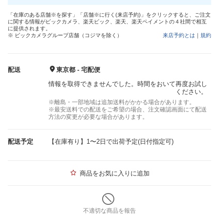
「在庫のある店舗※を探す」「店舗※に行く(来店予約)」をクリックすると、ご注文
に関する情報がビックカメラ、楽天ビック、楽天、楽天ペイメントの４社間で相互
に提供されます。
※ ビックカメラグループ店舗（コジマを除く）
来店予約とは
｜
規約
配送
東京都 - 宅配便
情報を取得できませんでした。時間をおいて再度お試し
ください。
※離島・一部地域は追加送料がかかる場合があります。
※最安送料での配送をご希望の場合、注文確認画面にて配送
方法の変更が必要な場合があります。
配送予定
【在庫有り】1〜2日で出荷予定(日付指定可)
商品をお気に入りに追加
不適切な商品を報告