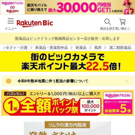
メニュー
商品を探す
買い物かご
医薬品はビックドラッグ船橋商品センター店が販売・出荷します
コンタクト・介護
医薬品・医薬部外品
医薬品
風邪
第二類医薬品
令和8年熊本地震に伴う配送の影響について