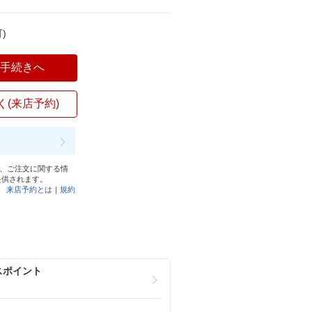
)
入手続きへ
く(来店予約)
と、ご注文に関する情
提供されます。
来店予約とは
｜
規約
スポイント