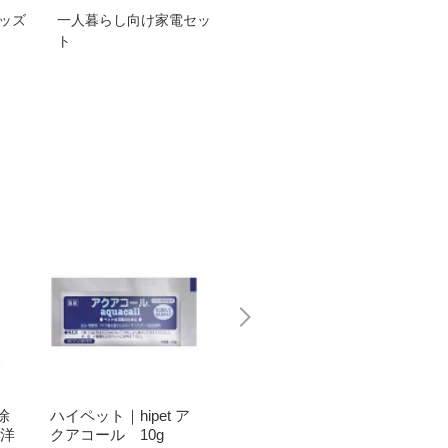
グッズ
一人暮らし向け家電セッ
オススメ！ヤマハ 電動
TEN
ト
アシスト自転車
ェア
除
ハイペット｜hipet ア
KINCHO｜大日本除
KINC
】洋
クアコール 10g
虫菊 【ゴンゴン】引
虫菊 