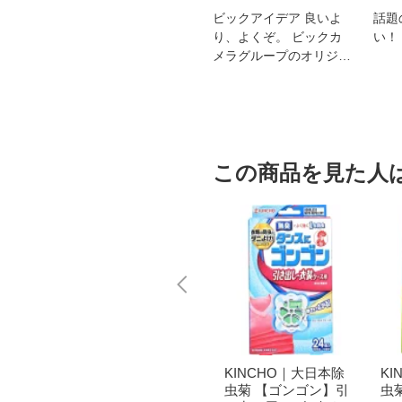
スオー
おすすめ！REGZA 4K液
ビックアイデア 良いよ
話題
洗浄
晶テレビ
り、よくぞ。 ビックカ
い！
メラグループのオリジナ
ルブランド
この商品を見た人
日本除
ハイペット｜hipet ア
KINCHO｜大日本除
K
ン】洋
クアコール 10g
虫菊 【ゴンゴン】引
虫