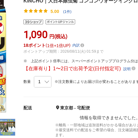
KINCHO｜大日本除虫菊 ゴンゴンウォークインク
5.00
(1件)
1,090
円(税込)
18
ポイント
1倍
1倍UP
内訳
ポイントアップ期間：2026/08/11(火) 01:59まで
上記ポイント倍率には、スーパーポイントアッププログラム分
【在庫有り】1〜2日で出荷予定(日付指定可)
説明
数量
※注文数量によりお届け日が変わることがありま
配送
東京都 - 宅配便
情報を取得できませんでした
※離島・一部地域は追加送料がかかる場合があり
※最安送料での配送をご希望の場合、注文確認画
ます。