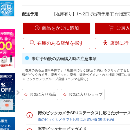
配送予定
【在庫有り】1〜2日で出荷予定(日付指定可
商品をかごに追加
ご購
在庫のある店舗を探す
店舗に行
来店予約後の店頭購入時の注意事項
「在庫のある店舗※を探す」「店舗※に行く(来店予約)」をクリックする
報がビックカメラ、楽天ビック、楽天、楽天ペイメントの４社間で相互に
※ ビックカメラグループ店舗（コジマを除く）
街のビックカメラSPUステータスに応じたボーナ
街のビックカメラでもお得にお買い物 (来店予約)
楽天ビックサービスガイド