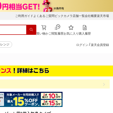
ご利用ガイド
よくあるご質問
ビックカメラ店舗一覧
会社概要
楽天市場
買い物かご
閲覧履歴
お気に入り
購入履歴
/
子レンジ
ログイン
楽天会員登録