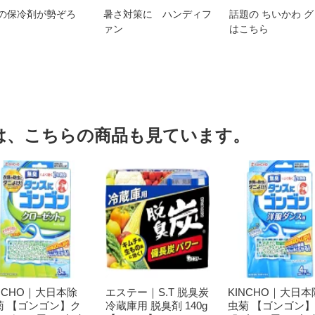
の保冷剤が勢ぞろ
暑さ対策に ハンディフ
話題の ちいかわ 
ァン
はこちら
は、こちらの商品も見ています。
INCHO｜大日本除
エステー｜S.T 脱臭炭
KINCHO｜大日本
菊 【ゴンゴン】ク
冷蔵庫用 脱臭剤 140g
虫菊 【ゴンゴン