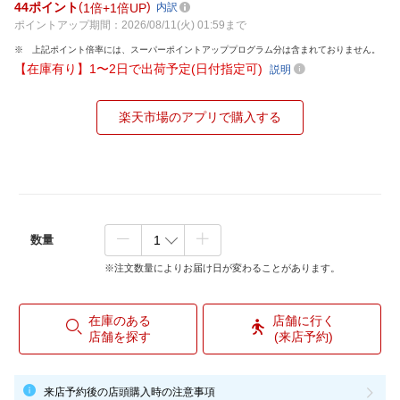
44
ポイント
1倍
1倍UP
内訳
ポイントアップ期間：2026/08/11(火) 01:59まで
上記ポイント倍率には、スーパーポイントアッププログラム分は含まれておりません。
【在庫有り】1〜2日で出荷予定(日付指定可)
説明
楽天市場のアプリで購入する
数量
※注文数量によりお届け日が変わることがあります。
在庫のある
店舗に行く
店舗を探す
(来店予約)
来店予約後の店頭購入時の注意事項