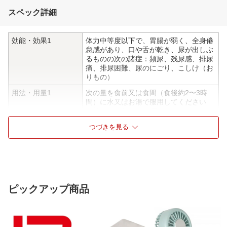
スペック詳細
効能・効果1
体力中等度以下で、胃腸が弱く、全身倦
怠感があり、口や舌が乾き、尿が出しぶ
るものの次の諸症：頻尿、残尿感、排尿
痛、排尿困難、尿のにごり、こしけ（お
りもの）
用法・用量1
次の量を食前又は食間（食後約2〜3時
間）に水又はお湯で服用してください
年齢：1回量：1日服用回数
大人（15才以上）：5錠：2回
つづきを見る
15才未満：服用しないでください
用法・用量2
<用法・用量に関連する注意>
（1）定められた用法・用量を厳守して
ください
（2）吸湿しやすいため、服用のつどキ
ャップをしっかりしめてください
ピックアップ商品
成分1
1日量（10錠）中
清心蓮子飲エキス 2238mg（レンニ
ク 3.5g、バクモンドウ 2.1g、ブクリ
ョウ 2.8g、ニンジン 3.5g、シャゼン