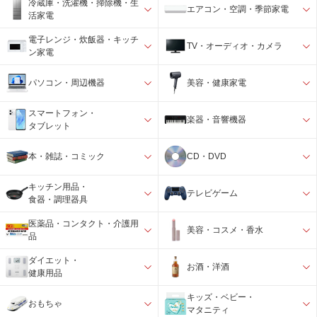
冷蔵庫・洗濯機・掃除機・生
エアコン・空調・季節家電
活家電
電子レンジ・炊飯器・キッチ
TV・オーディオ・カメラ
ン家電
パソコン・周辺機器
美容・健康家電
スマートフォン・
楽器・音響機器
タブレット
本・雑誌・コミック
CD・DVD
キッチン用品・
テレビゲーム
食器・調理器具
医薬品・コンタクト・介護用
美容・コスメ・香水
品
ダイエット・
お酒・洋酒
健康用品
キッズ・ベビー・
おもちゃ
マタニティ