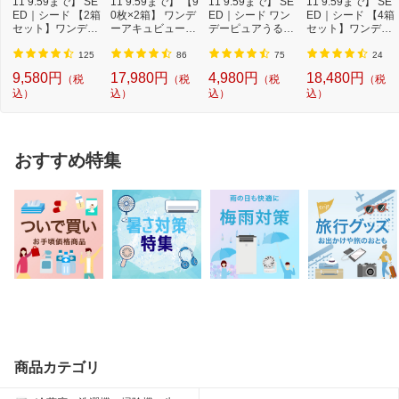
11 9:59まで】 SE
11 9:59まで】 【9
11 9:59まで】 SE
11 9:59まで】 SE
お問い合わせ先1
小林製薬株式会社 お客様相談室
ED｜シード 【2箱
0枚×2箱】 ワンデ
ED｜シード ワン
ED｜シード 【4箱
TEL：0120-5884-01
セット】ワンデー
ーアキュビューオ
デーピュアうるお
セット】ワンデー
ピュアうるおい...
アシス[1日使...
いプラス 96枚パ...
ピュアうるおい...
受付時間：9：00〜17：00（土、日、祝
125
86
75
24
日を除く）
9,580円
17,980円
4,980円
18,480円
（税
（税
（税
（税
込）
込）
込）
込）
おすすめ特集
商品カテゴリ