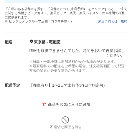
「在庫のある店舗※を探す」「店舗※に行く(来店予約)」をクリックすると、ご注文
に関する情報がビックカメラ、楽天ビック、楽天、楽天ペイメントの４社間で相互
に提供されます。
※ ビックカメラグループ店舗（コジマを除く）
来店予約とは
｜
規約
配送
東京都 - 宅配便
情報を取得できませんでした。時間をおいて再度お試し
ください。
※離島・一部地域は追加送料がかかる場合があります。
※最安送料での配送をご希望の場合、注文確認画面にて配送
方法の変更が必要な場合があります。
配送予定
【在庫有り】1〜2日で出荷予定(日付指定可)
商品をお気に入りに追加
不適切な商品を報告