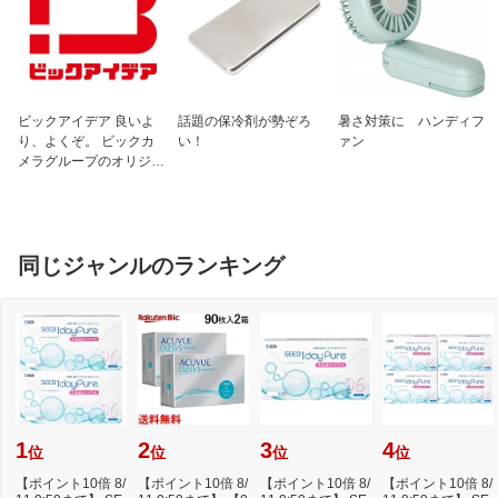
シ 2.1g、オウゴン 2.1g、オウギ 2.
8g、ジコッピ 2.1g、カンゾウ 0.7gよ
り抽出）
成分2
添加物：無水ケイ酸、ケイ酸Al、CMC-C
a、セルロース、クロスCMC-Na、ステ
ビックアイデア 良いよ
話題の保冷剤が勢ぞろ
暑さ対策に ハンディフ
アリン酸Mg、プロピレングリコール、
り、よくぞ。 ビックカ
い！
ァン
バニリン、エチルバニリン、香料
メラグループのオリジナ
ルブランド
成分3
<成分に関連する注意>
本剤は天然物（生薬）を用いています
ので、錠剤の色が多少異なることがあり
ます
同じジャンルのランキング
保管及び取り扱い上
（1）直射日光の当たらない湿気の少な
の注意1
い涼しい所に密栓して保管してください
（2）小児の手の届かない所に保管して
ください
（3）他の容器に入れ替えないでくださ
い（誤用の原因になったり品質が変わり
ます）
（4）本剤をぬれた手で扱わないでくだ
さい
1
2
3
4
位
位
位
位
（5）ビンの中の詰め物は輸送時の破損
防止用なので開封時に捨ててください
【ポイント10倍 8/
【ポイント10倍 8/
【ポイント10倍 8/
【ポイント10倍 8/