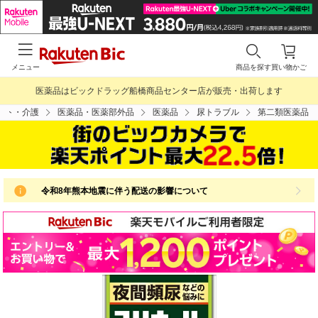
メニュー
商品を探す
買い物かご
医薬品はビックドラッグ船橋商品センター店が販売・出荷します
クト・介護
医薬品・医薬部外品
医薬品
尿トラブル
第二類医薬品
令和8年熊本地震に伴う配送の影響について