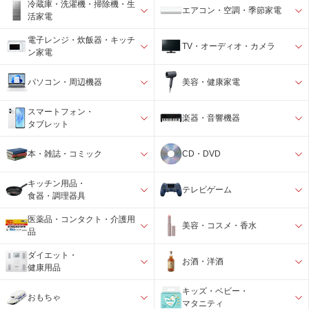
冷蔵庫・洗濯機・掃除機・生
エアコン・空調・季節家電
活家電
電子レンジ・炊飯器・キッチ
TV・オーディオ・カメラ
ン家電
パソコン・周辺機器
美容・健康家電
スマートフォン・
楽器・音響機器
タブレット
本・雑誌・コミック
CD・DVD
キッチン用品・
テレビゲーム
食器・調理器具
医薬品・コンタクト・介護用
美容・コスメ・香水
品
ダイエット・
お酒・洋酒
健康用品
キッズ・ベビー・
おもちゃ
マタニティ