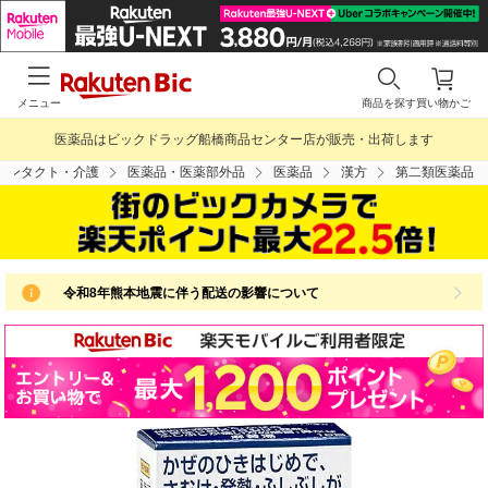
メニュー
商品を探す
買い物かご
医薬品はビックドラッグ船橋商品センター店が販売・出荷します
コンタクト・介護
医薬品・医薬部外品
医薬品
漢方
第二類医薬品
令和8年熊本地震に伴う配送の影響について