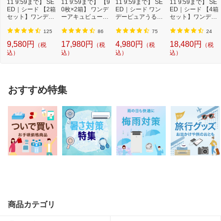
は、袋の口を折り返して保管し、2日を
11 9:59まで】 SE
11 9:59まで】 【9
11 9:59まで】 SE
11 9:59まで】 SE
ED｜シード 【2箱
0枚×2箱】 ワンデ
すぎた場合には服用しないでください
ED｜シード ワン
ED｜シード 【4箱
セット】ワンデー
ーアキュビューオ
デーピュアうるお
セット】ワンデー
ピュアうるおい...
アシス[1日使...
いプラス 96枚パ...
ピュアうるおい...
お問い合わせ先1
クラシエ薬品株式会社 お客様相談窓口
125
86
75
24
TEL:03-5446-3334
受付時間：10：00〜17：00（土、日、
9,580円
17,980円
4,980円
18,480円
（税
（税
（税
（税
祝日を除く）
込）
込）
込）
込）
おすすめ特集
商品カテゴリ