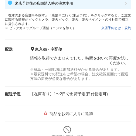
来店予約後の店頭購入時の注意事項
「在庫のある店舗※を探す」「店舗※に行く(来店予約)」をクリックすると、ご注文
に関する情報がビックカメラ、楽天ビック、楽天、楽天ペイメントの４社間で相互
に提供されます。
※ ビックカメラグループ店舗（コジマを除く）
来店予約とは
｜
規約
配送
東京都 - 宅配便
情報を取得できませんでした。時間をおいて再度お試し
ください。
※離島・一部地域は追加送料がかかる場合があります。
※最安送料での配送をご希望の場合、注文確認画面にて配送
方法の変更が必要な場合があります。
配送予定
【在庫有り】1〜2日で出荷予定(日付指定可)
商品をお気に入りに追加