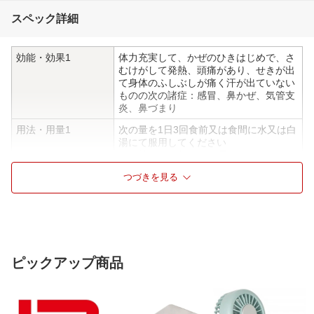
スペック詳細
効能・効果1
体力充実して、かぜのひきはじめで、さ
むけがして発熱、頭痛があり、せきが出
て身体のふしぶしが痛く汗が出ていない
ものの次の諸症：感冒、鼻かぜ、気管支
炎、鼻づまり
用法・用量1
次の量を1日3回食前又は食間に水又は白
湯にて服用してください
［年齢：1回量：1日服用回数］
成人（15才以上）：1包：3回
つづきを見る
15才未満7才以上：2/3包：3回
7才未満4才以上：1/2包：3回
4才未満2才以上：1/3包：3回
2歳未満：1/4包：3回
用法・用量2
＜用法・用量に関連する注意＞
（1）小児に服用させる場合には、保護
ピックアップ商品
者の指導監督のもとに服用させてくださ
い
（2）1才未満の乳児には、医師の診療を
受けさせることを優先し、止むを得ない