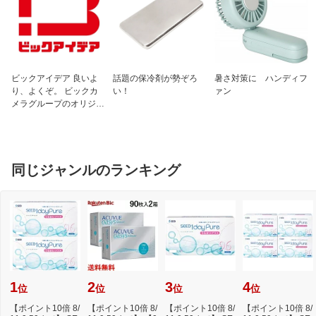
場合にのみ服用させてください
成分1
成人1日の服用量3包（1包1.5g）中
麻黄湯エキス（3/4量） 1200mg
(マオウ・キョウニン 各3.75g、ケイ
ヒ 3.0g、カンゾウ 1.125gより抽出)
ビックアイデア 良いよ
話題の保冷剤が勢ぞろ
暑さ対策に ハンディフ
成分2
添加物：ヒドロキシプロピルセルロー
り、よくぞ。 ビックカ
い！
ァン
ス、乳糖、ポリオキシエチレンポリオキ
メラグループのオリジナ
シプロピレングリコール
ルブランド
成分3
＜成分に関連する注意＞
本剤は天然物（生薬）のエキスを用い
ていますので、顆粒の色が多少異なるこ
同じジャンルのランキング
とがあります
保管及び取り扱い上
（1）直射日光の当たらない湿気の少な
の注意1
い涼しい所に保管してください
（2）小児の手の届かない所に保管して
ください
（3）他の容器に入れ替えないでくださ
い（誤用の原因になったり品質が変わり
ます）
（4）使用期限のすぎた商品は服用しな
1
2
3
4
位
位
位
位
いでください
（5）1包を分割した残りを服用する時
【ポイント10倍 8/
【ポイント10倍 8/
【ポイント10倍 8/
【ポイント10倍 8/