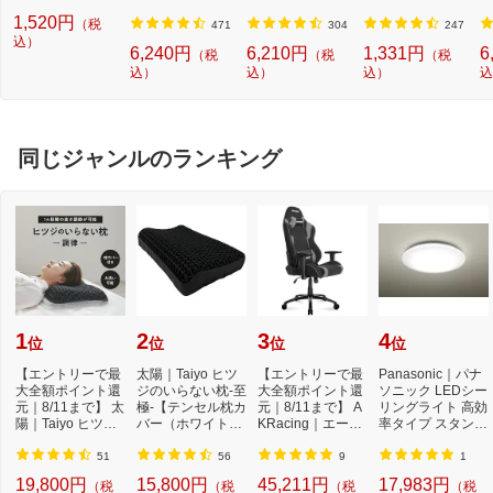
応転写式キートッ
ト]【Switch】
量) 5色パック[BCI
W2[ドラム式洗濯
ュ
1,520円
（税
プシールセット ブ
3813805MP]
機 洗浄 洗剤 750m
T
471
304
247
ルー DYKTSBL
込）
l NW2]【rb_pcp】
幅
6,240円
6,210円
1,331円
6
（税
（税
（税
O
込）
込）
込）
込
ー
ブ
同じジャンルのランキング
1
2
3
4
位
位
位
位
【エントリーで最
太陽｜Taiyo ヒツ
【エントリーで最
Panasonic｜パナ
大全額ポイント還
ジのいらない枕-至
大全額ポイント還
ソニック LEDシー
元｜8/11まで】 太
極-【テンセル枕カ
元｜8/11まで】 A
リングライト 高効
陽｜Taiyo ヒツジ
バー（ホワイト）
KRacing｜エーケ
率タイプ スタンダ
のいらない枕 -...
付き】
ーレーシング ゲ
ードシリーズ H
ー...
H...
51
56
9
1
19,800円
15,800円
45,211円
17,983円
（税
（税
（税
（税