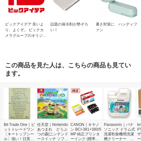
ビックアイデア 良いよ
話題の保冷剤が勢ぞろ
暑さ対策に ハンディフ
り、よくぞ。 ビックカ
い！
ァン
メラグループのオリジナ
ルブランド
この商品を見た人は、こちらの商品も見てい
ます。
Bit Trade One｜ビ
任天堂｜Nintendo
CANON｜キヤノ
Panasonic｜パナ
b
ットトレードワン
あつまれ どうぶ
ン BCI-381+380/5
ソニック ドラム式
P
〔キートップシー
つの森[ニンテンド
MP 純正プリンタ
洗濯乾燥機用洗濯
ザ
ル〕強い！日英対
ースイッチ ソフ
ーインク (標準容
槽クリーナー N-
ー