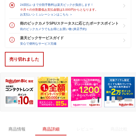
24回払いまで分割手数料は楽天ビックが負担します！
※月々の分割最低お支払金額は3,000円からとなります。
お支払いシミュレーションはこちら ＞
街のビックカメラSPUステータスに応じたボーナスポイント
街のビックカメラでもお得にお買い物 (来店予約)
楽天ビックサービスガイド
安心で便利なサービス完備
売り切れました
商品情報
商品詳細
レビュー
商品比較