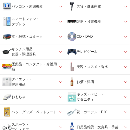
パソコン・周辺機器
美容・健康家電
スマートフォン・
楽器・音響機器
タブレット
本・雑誌・コミック
CD・DVD
キッチン用品・
テレビゲーム
食器・調理器具
医薬品・コンタクト・介護用
美容・コスメ・香水
品
ダイエット・
お酒・洋酒
健康用品
キッズ・ベビー・
おもちゃ
マタニティ
ペットグッズ・ペットフード
花・ガーデン・DIY
スポーツ・
日用品雑貨・文房具・手芸
アウトドア