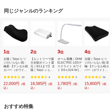
同じジャンルのランキング
1
2
3
4
位
位
位
位
太陽｜Taiyo ヒツ
【エントリーで最
オーム電機｜OHM
太陽｜Taiyo ヒツ
ジのいらない枕 -
大全額ポイント還
ELECTRIC LEDデ
ジのいらない枕-至
極柔-【テンセル枕
元｜8/11まで】 太
スクライト ホワイ
極-【テンセル枕カ
カバー（ホワイ
陽｜Taiyo ショー
ト DS-LS24-W [L
バー（ホワイト）
ト）付き】
ンのいらない枕 ...
ED /昼白色][DSLS
付き】
24...
29
6
5
56
22,000円
16,585円
1,780円
15,800円
（税
（税
（税
（税
込）
込）
込）
込）
おすすめ特集