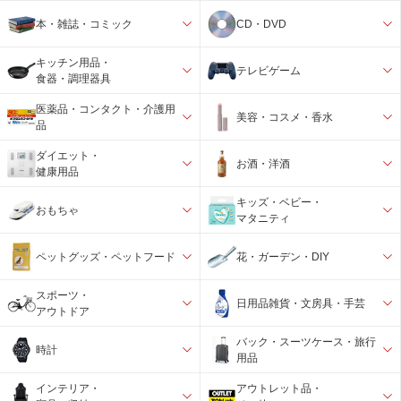
本・雑誌・コミック
CD・DVD
キッチン用品・
テレビゲーム
食器・調理器具
医薬品・コンタクト・介護用
美容・コスメ・香水
品
ダイエット・
お酒・洋酒
健康用品
キッズ・ベビー・
おもちゃ
マタニティ
ペットグッズ・ペットフード
花・ガーデン・DIY
スポーツ・
日用品雑貨・文房具・手芸
アウトドア
バック・スーツケース・旅行
時計
用品
インテリア・
アウトレット品・