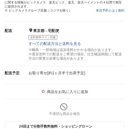
に関する情報がビックカメラ、楽天ビック、楽天、楽天ペイメントの４社間で相互
に提供されます。
※ ビックカメラグループ店舗（コジマを除く）
来店予約とは
｜
規約
配送
東京都 - 宅配便
送料無料ライン対象
すべての配送方法と送料を見る
※離島・一部地域は追加送料がかかる場合があります。
※最安送料での配送をご希望の場合、注文確認画面にて配送
方法の変更が必要な場合があります。
配送予定
お取り寄せ[約1ヶ月半で出荷予定]
商品をお気に入りに追加
不適切な商品を報告
24回まで分割手数料無料・ショッピングローン