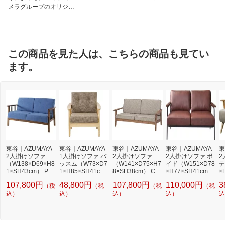
メラグループのオリジナ
ルブランド
この商品を見た人は、こちらの商品も見てい
ます。
東谷｜AZUMAYA
東谷｜AZUMAYA
東谷｜AZUMAYA
東谷｜AZUMAYA
東
2人掛けソファ
1人掛けソファ バ
2人掛けソファ
2人掛けソファ ボ
2
（W138×D69×H8
ッスム（W73×D7
（W141×D75×H7
イド（W151×D78
テ
1×SH43cm） PM-
1×H85×SH41c
8×SH38cm） CFS
×H77×SH41cm）
×
312 ブラウン
m） RTO-911BR
-846 ブラウン
ブラウン HS-955
ナ
107,800円
48,800円
107,800円
110,000円
3
（税
（税
（税
（税
ブラウン
4
込）
込）
込）
込）
込