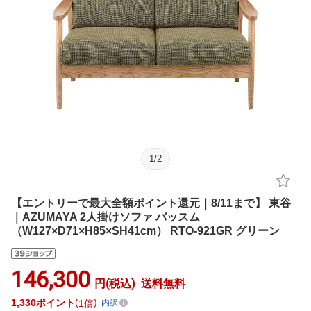
1
/
2
【エントリーで最大全額ポイント還元｜8/11まで】 東谷
｜AZUMAYA 2人掛けソファ バッスム
（W127×D71×H85×SH41cm） RTO-921GR グリーン
146,300
円(税込)
送料無料
1,330
ポイント
1倍
内訳