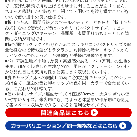
■座面下のロック／座面の下にはバネ式のロックが付いているの
で、広げた状態で持ち上げても勝手に閉じることがありません。
ちょっと移動したい時など、閉じて・開いてを繰り返すことがな
いので使い勝手の良い仕様です。
■折りたたみ・隙間収納／スツールとチェア、どちらも【折りたた
み式】なので使わない時はスッキリコンパクトサイズ。リビン
グ・ダイニングやキッチン、洗面所、玄関周りのちょっとした隙
間に収納が可能です。
■持ち運びラクラク／折りたたみでスッキリコンパクトサイズ＆軽
量仕様なので持ち運びもラクラク。お掃除の時や、キッチンから
リビングへのちょっとした移動など手軽に移動できます。
■ベロア調生地／手触りが良く高級感のある「ベロア調」の生地を
使用。細かく起毛した生地なので、柔らかいグラデーションが掛
かり見た目にも気持ち良さと美しさを表現しています。
■脚キャップ／床への傷防止の為に必要な脚キャップ。このシリー
ズは全て、座面の色と脚キャップの色を同一カラーで合わせてい
る、こだわりの仕様です。
■使いやすいサイズ／座面サイズは直径30cmと、大きすぎない使
いやすいサイズ。来客用にも、ちょっと休憩用や作業用にも使え
て省スペース収納ができる、あると便利なサイズです。