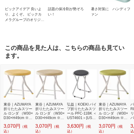
ビックアイデア 良いよ
話題の保冷剤が勢ぞろ
暑さ対策に ハンディフ
り、よくぞ。 ビックカ
い！
ァン
メラグループのオリジナ
ルブランド
この商品を見た人は、こちらの商品も見てい
ます。
東谷｜AZUMAYA
東谷｜AZUMAYA
弘益｜KOEKI パイ
東谷｜AZUMAYA
パ
折りたたみスツー
折りたたみスツー
プ折りたたみスツ
折りたたみスツー
R
ル ロンダ （W30×
ル ロンダ （W30×
ール PFC-11BK ＜
ル ロンダ （W30×
リ
D30×H49cm ※折
D30×H49cm ※折
UST4601＞[UST4
D30×H49cm ※折
パ
りたたみ時：W30
りたたみ時：W30
601]
りたたみ時：W30
イ
3,070円
3,070円
3,630円
3,070円
3
（税
（税
（税
（税
×D7×H70cm) PC-
×D7×H70cm) PC-
×D7×H70cm) PC-
9
31YE イエロー
込）
31BE ベージュ
込）
込）
31GR グリーン
込）
込