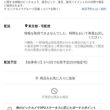
に関する情報がビックカメラ、楽天ビック、楽天、楽天ペイメントの４社間で相互
に提供されます。
※ ビックカメラグループ店舗（コジマを除く）
来店予約とは
｜
規約
配送
東京都 - 宅配便
情報を取得できませんでした。時間をおいて再度お試し
ください。
※離島・一部地域は追加送料がかかる場合があります。
※最安送料での配送をご希望の場合、注文確認画面にて配送
方法の変更が必要な場合があります。
配送予定
【在庫有り】1〜2日で出荷予定(日付指定可)
商品をお気に入りに追加
不適切な商品を報告
街のビックカメラSPUステータスに応じたボーナスポイント