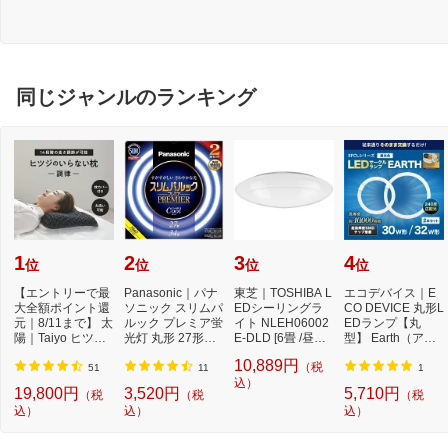
同じジャンルのランキング
1
2
3
4
位
位
位
位
【エントリーで最
Panasonic｜パナ
東芝｜TOSHIBA L
エコデバイス｜E
大全額ポイント還
ソニック スリムパ
EDシーリングラ
CO DEVICE 丸形L
元｜8/11まで】 太
ルック プレミア蛍
イト NLEH06002
EDランプ【丸
陽｜Taiyo ヒツジ
光灯 丸形 27形＋3
E-DLD [6畳 /昼光
型】 Earth（アー
のいらない枕 -...
4形セット クー...
色]【newlife_cam
ス） 昼光色 EFCL
10,889円
（税
paign...
30・32...
51
11
1
込）
19,800円
3,520円
5,710円
（税
（税
（税
込）
込）
込）