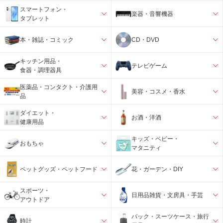
スマートフォン・
楽器・音響機器
タブレット
本・雑誌・コミック
CD・DVD
キッチン用品・
テレビゲーム
食器・調理器具
医薬品・コンタクト・介護用
美容・コスメ・香水
品
ダイエット・
お酒・洋酒
健康用品
キッズ・ベビー・
おもちゃ
マタニティ
ペットグッズ・ペットフード
花・ガーデン・DIY
スポーツ・
日用品雑貨・文房具・手芸
アウトドア
バック・スーツケース・旅行
時計