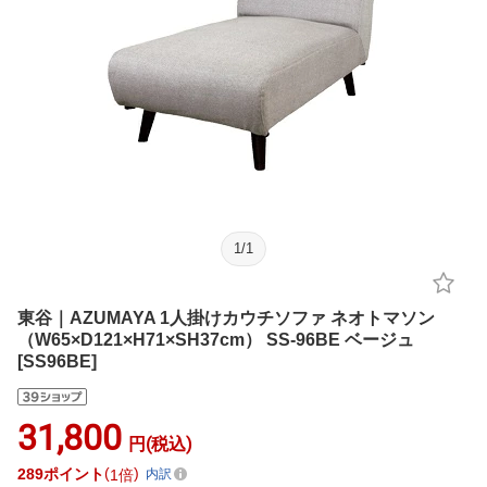
1
/
1
東谷｜AZUMAYA 1人掛けカウチソファ ネオトマソン
（W65×D121×H71×SH37cm） SS-96BE ベージュ
[SS96BE]
31,800
円(税込)
289
ポイント
1倍
内訳