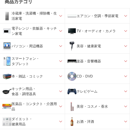
商品カテゴリ
冷蔵庫・洗濯機・掃除機・生
エアコン・空調・季節家電
活家電
電子レンジ・炊飯器・キッチ
TV・オーディオ・カメラ
ン家電
パソコン・周辺機器
美容・健康家電
スマートフォン・
楽器・音響機器
タブレット
本・雑誌・コミック
CD・DVD
キッチン用品・
テレビゲーム
食器・調理器具
医薬品・コンタクト・介護用
美容・コスメ・香水
品
ダイエット・
お酒・洋酒
健康用品