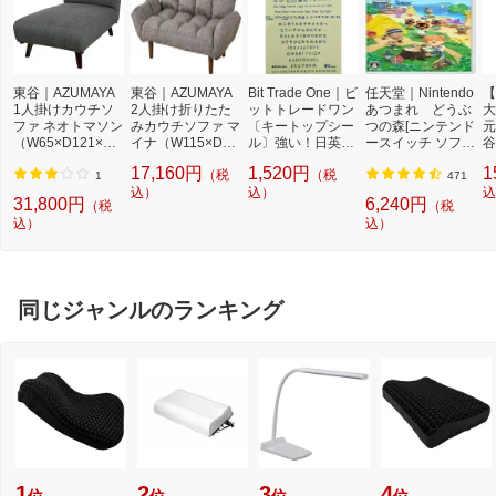
東谷｜AZUMAYA
東谷｜AZUMAYA
Bit Trade One｜ビ
任天堂｜Nintendo
【
1人掛けカウチソ
2人掛け折りたた
ットトレードワン
あつまれ どうぶ
大
ファ ネオトマソン
みカウチソファ マ
〔キートップシー
つの森[ニンテンド
元
（W65×D121×H7
イナ（W115×D5
ル〕強い！日英対
ースイッチ ソフ
谷
1×SH37cm） SS-
5〜67×H59/50×S
応転写式キートッ
ト]【Switch】
イ
17,160円
1,520円
1
（税
（税
96GY グレー[SS9
H26/14cm） ブラ
プシールセット ブ
ォ
1
471
6GY]
ウン LSS-19BR
込）
ルー DYKTSBL
込）
H
込
31,800円
6,240円
（税
（税
C
込）
込）
ル
同じジャンルのランキング
1
2
3
4