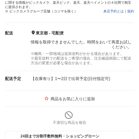
に関する情報がビックカメラ、楽天ビック、楽天、楽天ペイメントの４社間で相互
に提供されます。
※ ビックカメラグループ店舗（コジマを除く）
来店予約とは
｜
規約
配送
東京都 - 宅配便
情報を取得できませんでした。時間をおいて再度お試し
ください。
※離島・一部地域は追加送料がかかる場合があります。
※最安送料での配送をご希望の場合、注文確認画面にて配送
方法の変更が必要な場合があります。
配送予定
【在庫有り】1〜2日で出荷予定(日付指定可)
商品をお気に入りに追加
不適切な商品を報告
24回まで分割手数料無料・ショッピングローン