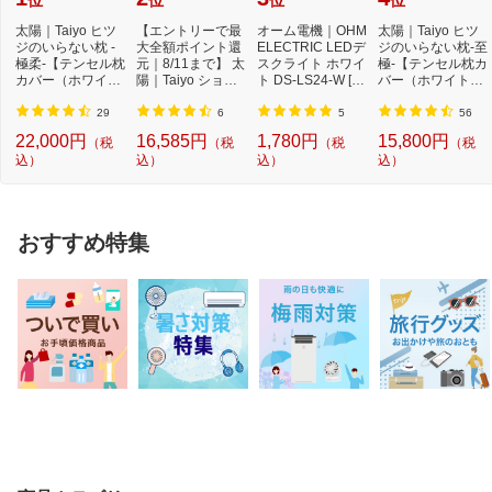
位
位
位
位
太陽｜Taiyo ヒツ
【エントリーで最
オーム電機｜OHM
太陽｜Taiyo ヒツ
ジのいらない枕 -
大全額ポイント還
ELECTRIC LEDデ
ジのいらない枕-至
極柔-【テンセル枕
元｜8/11まで】 太
スクライト ホワイ
極-【テンセル枕カ
カバー（ホワイ
陽｜Taiyo ショー
ト DS-LS24-W [L
バー（ホワイト）
ト）付き】
ンのいらない枕 ...
ED /昼白色][DSLS
付き】
24...
29
6
5
56
22,000円
16,585円
1,780円
15,800円
（税
（税
（税
（税
込）
込）
込）
込）
おすすめ特集