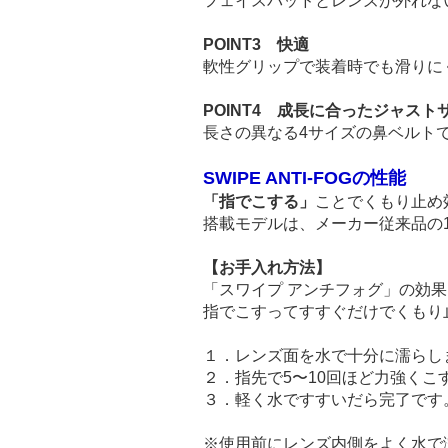
フェイスパッドとレンズが外れな
POINT3 快適
軟性グリップで装着時でも滑りに
POINT4 成長に合ったジャスト
長さの異なる4サイズの鼻ベルトで
SWIPE ANTI-FOGの性能
「指でこする」
ことでくもり止め効
搭載モデルは、メーカー従来品の
【お手入れ方法】
「スワイプ アンチフォグ」の効
指でこすってすすぐだけでくもり
１．レンズ面を水で十分に濡らし
２．指先で5〜10回ほど力強くこ
３．軽く水ですすいだら完了です
※使用前にレンズ内側をよく水で