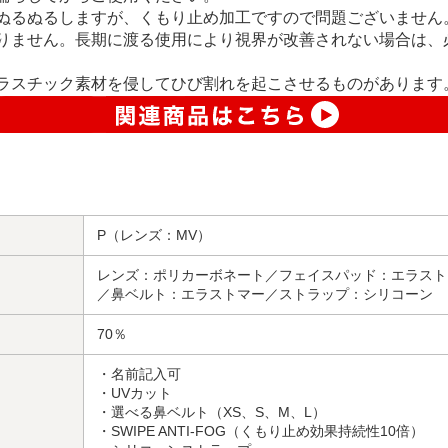
ぬるぬるしますが、くもり止め加工ですので問題ございません
りません。長期に渡る使用により視界が改善されない場合は、
ラスチック素材を侵してひび割れを起こさせるものがあります
P（レンズ：MV）
レンズ：ポリカーボネート／フェイスパッド：エラスト
／鼻ベルト：エラストマー／ストラップ：シリコーン
70％
・名前記入可
・UVカット
・選べる鼻ベルト（XS、S、M、L）
・SWIPE ANTI-FOG（くもり止め効果持続性10倍）