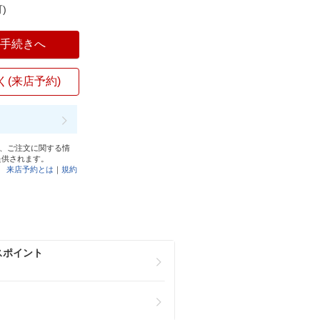
)
入手続きへ
く(来店予約)
と、ご注文に関する情
提供されます。
来店予約とは
｜
規約
スポイント