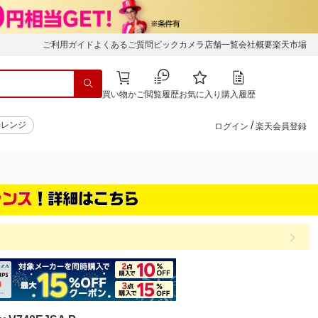
ご利用ガイド
よくあるご質問
ビックカメラ店舗一覧
会社概要
楽天市場
買い物かご
閲覧履歴
お気に入り
購入履歴
/
子レンジ
ログイン
楽天会員登録