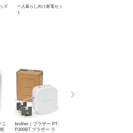
グッズ
一人暮らし向け家電セッ
オススメ！ヤマハ 電動
TEN
ト
アシスト自転車
ェア
ソニ
brother｜ブラザー PT-
Bit Trade One｜ビッ
任天堂｜N
濯乾
P300BT ブラザー ラ
トトレードワン 〔キ
つまれ