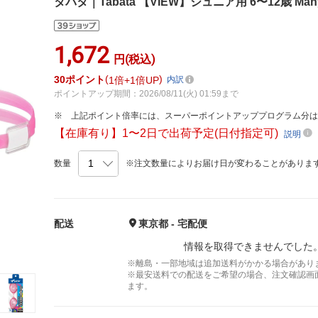
タバタ｜Tabata 【VIEW】ジュニア用 6〜12歳 Many 
1,672
円(税込)
30
ポイント
1倍
1倍UP
内訳
ポイントアップ期間：2026/08/11(火) 01:59まで
上記ポイント倍率には、スーパーポイントアッププログラム分
【在庫有り】1〜2日で出荷予定(日付指定可)
説明
数量
※注文数量によりお届け日が変わることがありま
配送
東京都 - 宅配便
情報を取得できませんでした
※離島・一部地域は追加送料がかかる場合があり
※最安送料での配送をご希望の場合、注文確認画
ます。