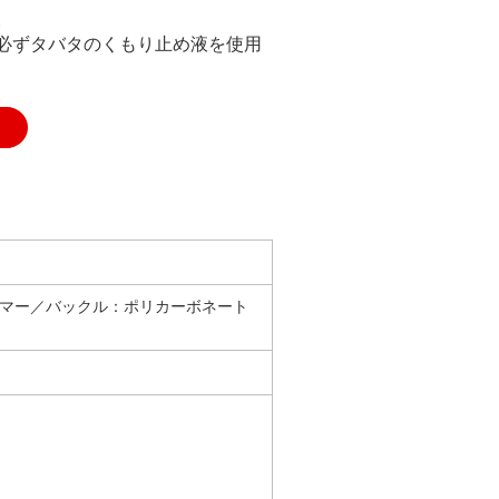
。
必ずタバタのくもり止め液を使用
。
マー／バックル：ポリカーボネート