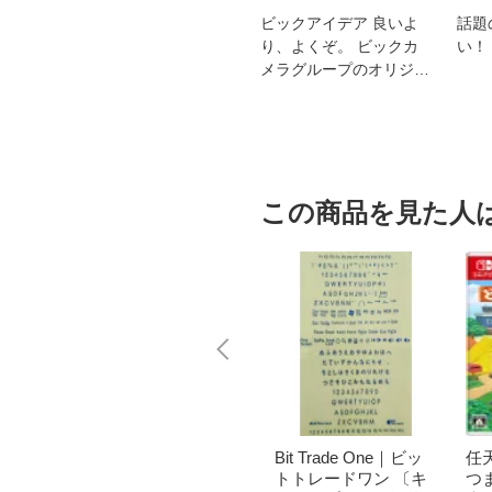
スオー
おすすめ！REGZA 4K液
ビックアイデア 良いよ
話題
洗浄
晶テレビ
り、よくぞ。 ビックカ
い！
メラグループのオリジナ
ルブランド
この商品を見た人
｜パナソニ
brother｜ブラザー PT-
Bit Trade One｜ビッ
任天
洗濯乾
P300BT ブラザー ラ
トトレードワン 〔キ
つ