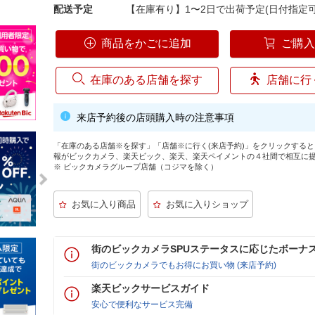
配送予定
【在庫有り】1〜2日で出荷予定(日付指定可
商品をかごに追加
ご購
在庫のある店舗を探す
店舗に行
来店予約後の店頭購入時の注意事項
「在庫のある店舗※を探す」「店舗※に行く(来店予約)」をクリックする
報がビックカメラ、楽天ビック、楽天、楽天ペイメントの４社間で相互に
※ ビックカメラグループ店舗（コジマを除く）
街のビックカメラSPUステータスに応じたボーナ
街のビックカメラでもお得にお買い物 (来店予約)
楽天ビックサービスガイド
安心で便利なサービス完備