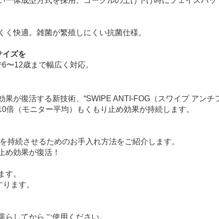
い一体成型方式を採用。ゴーグルの上げ下げ時にフェイスパッ
くく快適。雑菌が繁殖しにくい抗菌仕様。
サイズを
6〜12歳まで幅広く対応。
果が復活する新技術、“SWIPE ANTI-FOG（スワイプ アンチ
10倍（モニター平均）もくもり止め効果が持続します。
果を持続させるためのお手入れ方法をご紹介します。
止め効果が復活！
ます。
すります。
。
濡らしてからご使用ください。