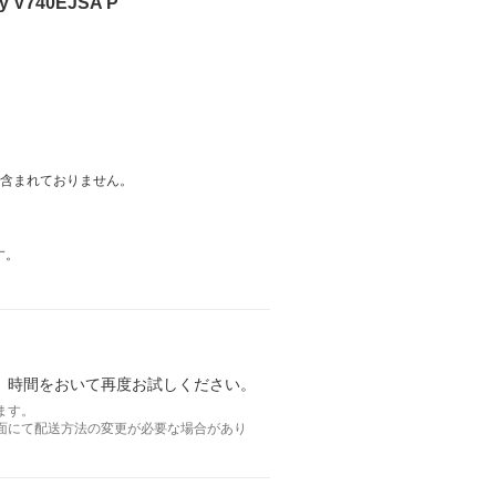
V740EJSA P
は含まれておりません。
す。
。時間をおいて再度お試しください。
ます。
面にて配送方法の変更が必要な場合があり