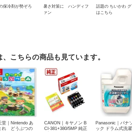
の保冷剤が勢ぞろ
暑さ対策に ハンディフ
話題の ちいかわ 
ァン
はこちら
は、こちらの商品も見ています。
堂｜Nintendo あ
CANON｜キヤノン B
Panasonic｜パナ
まれ どうぶつの
CI-381+380/5MP 純正
ック ドラム式洗