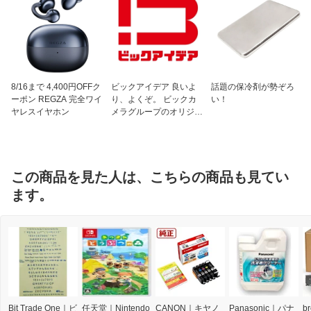
8/16まで 4,400円OFFク
ビックアイデア 良いよ
話題の保冷剤が勢ぞろ
ーポン REGZA 完全ワイ
り、よくぞ。 ビックカ
い！
ヤレスイヤホン
メラグループのオリジナ
ルブランド
この商品を見た人は、こちらの商品も見てい
ます。
Bit Trade One｜ビ
任天堂｜Nintendo
CANON｜キヤノ
Panasonic｜パナ
b