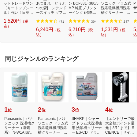
ットトレードワン
あつまれ どうぶ
ン BCI-381+380/5
ソニック ドラム式
P
〔キートップシー
つの森[ニンテンド
MP 純正プリンタ
洗濯乾燥機用洗濯
ザ
ル〕強い！日英対
ースイッチ ソフ
ーインク (標準容
槽クリーナー N-
ー
応転写式キートッ
ト]【Switch】
量) 5色パック[BCI
W2[ドラム式洗濯
ュ
1,520円
（税
プシールセット ブ
3813805MP]
機 洗浄 洗剤 750m
T
471
304
247
ルー DYKTSBL
込）
l NW2]【rb_pcp】
幅
6,240円
6,210円
1,331円
5
（税
（税
（税
O
込）
込）
込）
込
ー
ブ
同じジャンルのランキング
1
2
3
4
位
位
位
位
Panasonic｜パナ
Panasonic｜パナ
SHARP｜シャー
【エントリーで最
ソニック 洗濯槽ク
ソニック ドラム式
プ ドラム式洗濯機
大全額ポイント還
リーナー（塩素
洗濯乾燥機用洗濯
用 洗濯槽クリーナ
元｜8/11まで】 S
系） N-W1A [縦型
槽クリーナー N-
ー ES-CD [ドラム
CIENCE｜サイエ
洗濯機対応 /塩素
W2[ドラム式洗
式洗濯機対応 /塩...
ンス シャワーヘ