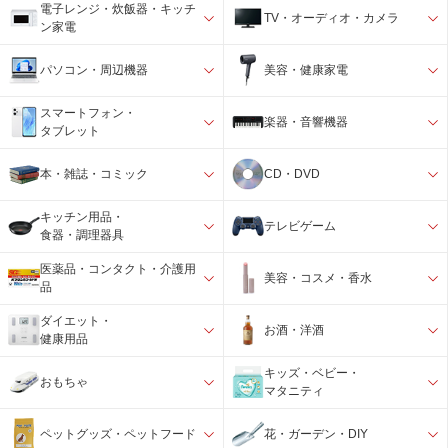
電子レンジ・炊飯器・キッチ
TV・オーディオ・カメラ
ン家電
パソコン・周辺機器
美容・健康家電
スマートフォン・
楽器・音響機器
タブレット
本・雑誌・コミック
CD・DVD
キッチン用品・
テレビゲーム
食器・調理器具
医薬品・コンタクト・介護用
美容・コスメ・香水
品
ダイエット・
お酒・洋酒
健康用品
キッズ・ベビー・
おもちゃ
マタニティ
ペットグッズ・ペットフード
花・ガーデン・DIY