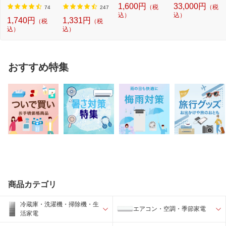
1,600円
33,000円
（税
（税
系...
濯...
ッ...
74
247
込）
込）
1,740円
1,331円
（税
（税
込）
込）
おすすめ特集
商品カテゴリ
冷蔵庫・洗濯機・掃除機・生
エアコン・空調・季節家電
活家電