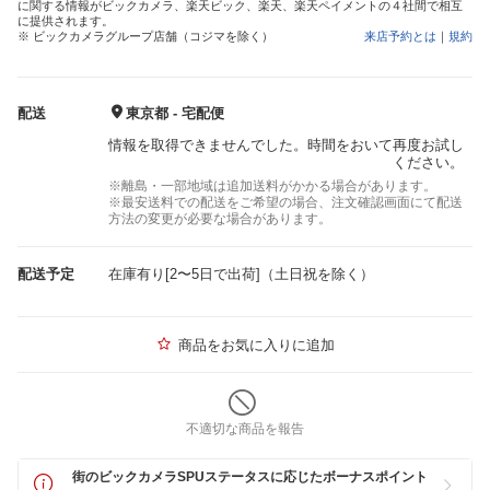
に関する情報がビックカメラ、楽天ビック、楽天、楽天ペイメントの４社間で相互
に提供されます。
※ ビックカメラグループ店舗（コジマを除く）
来店予約とは
｜
規約
配送
東京都 - 宅配便
情報を取得できませんでした。時間をおいて再度お試し
ください。
※離島・一部地域は追加送料がかかる場合があります。
※最安送料での配送をご希望の場合、注文確認画面にて配送
方法の変更が必要な場合があります。
配送予定
在庫有り[2〜5日で出荷]（土日祝を除く）
商品をお気に入りに追加
不適切な商品を報告
街のビックカメラSPUステータスに応じたボーナスポイント