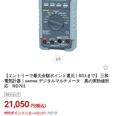
1
/
3
【エントリーで最大全額ポイント還元｜8/11まで】 三和
電気計器｜sanwa デジタルマルチメータ 真の実効値対
応 RD701
21,050
円(税込)
955
ポイント
1倍
4倍UP
内訳