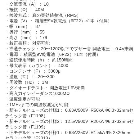
・交流電流（A）： 10
・抵抗（Ω）： 40M
・検波方式： 真の実効値整流（RMS）
・電源（V）： 積層型9V乾電池（6F22）×1本（付属）
・幅（mm）： 87
・奥行（mm）： 55
・高さ（mm）： 179
・校正書類： 対応可能
・導通チェック： 20〜120Ω以下でブザー音 開放電圧： 0.4V未満
・電源： 積層型9V乾電池（6F22）×1本（付属）
・連続使用時間（h）： 約150時間
・最大表示（カウント）： 4000
・コンデンサ（F）： 3000μ
・温度（℃）： -20〜300
・周波数（Hz）： 1M
・ダイオードテスト： 開放電圧1.6V未満
・高入力インピーダンス1000MΩ
・温度測定が可能
・1MHzまでの周波数測定が可能
・新モデルヒューズの仕様1： 0.63A/500V IR50kA Φ6.3×32mmセ
ラミック管（F1198）
・新モデルヒューズの仕様2： 12.5A/500V IR20kA Φ6.3×32mmセ
ラミック管（F1199）
・旧モデルヒューズの仕様1： 0.63A/250V IR1.5kA Φ5.2×20mm
セラミック管（F2019）