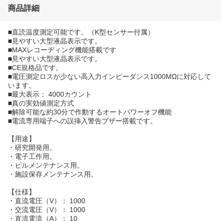
商品詳細
■直読温度測定可能です。（K型センサー付属）
■見やすい大型液晶表示です。
■MAXレコーヂィング機能搭載です
■見やすい大型液晶表示です。
■CE規格品です。
■電圧測定ロスが少ない高入力インピーダンス1000MΩに対応して
います。
■最大表示： 4000カウント
■真の実効値測定方式
■解除可能な約30分で作動するオートパワーオフ機能
■電流専用端子への誤挿入警告ブザー搭載です。
【用途】
・研究開発用。
・電子工作用。
・ビルメンテナンス用。
・施設保存メンテナンス用。
【仕様】
・直流電圧（V）： 1000
・交流電圧（V）： 1000
・直流電流（A）： 10