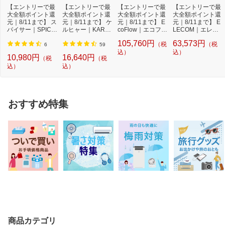
【エントリーで最
【エントリーで最
【エントリーで最
【エントリーで最
大全額ポイント還
大全額ポイント還
大全額ポイント還
大全額ポイント還
元｜8/11まで】 ス
元｜8/11まで】 ケ
元｜8/11まで】 E
元｜8/11まで】 E
パイサー｜SPICE
ルヒャー｜KARC
coFlow｜エコフロ
LECOM｜エレコ
RR SPICERR ポ
HER モバイル高
ー DELTA 3 Max
ム ポータブル電源
105,760円
63,573円
（税
（税
ケ...
圧...
P...
...
6
59
込）
込）
10,980円
16,640円
（税
（税
込）
込）
おすすめ特集
商品カテゴリ