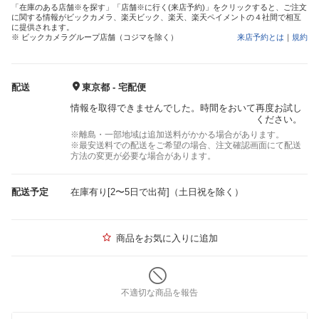
「在庫のある店舗※を探す」「店舗※に行く(来店予約)」をクリックすると、ご注文
に関する情報がビックカメラ、楽天ビック、楽天、楽天ペイメントの４社間で相互
に提供されます。
※ ビックカメラグループ店舗（コジマを除く）
来店予約とは
｜
規約
配送
東京都 - 宅配便
情報を取得できませんでした。時間をおいて再度お試し
ください。
※離島・一部地域は追加送料がかかる場合があります。
※最安送料での配送をご希望の場合、注文確認画面にて配送
方法の変更が必要な場合があります。
配送予定
在庫有り[2〜5日で出荷]（土日祝を除く）
商品をお気に入りに追加
不適切な商品を報告