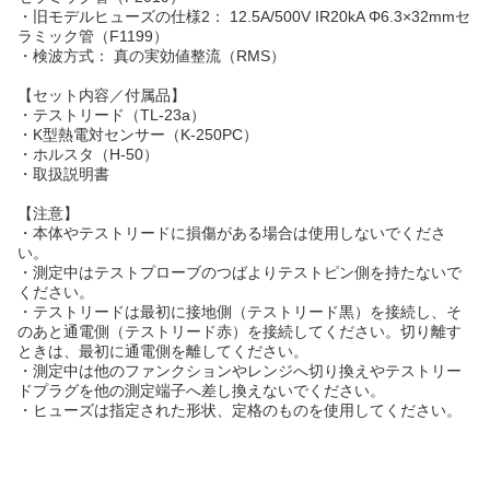
・旧モデルヒューズの仕様2： 12.5A/500V IR20kA Φ6.3×32mmセ
ラミック管（F1199）
・検波方式： 真の実効値整流（RMS）
【セット内容／付属品】
・テストリード（TL-23a）
・K型熱電対センサー（K-250PC）
・ホルスタ（H-50）
・取扱説明書
【注意】
・本体やテストリードに損傷がある場合は使用しないでくださ
い。
・測定中はテストプローブのつばよりテストピン側を持たないで
ください。
・テストリードは最初に接地側（テストリード黒）を接続し、そ
のあと通電側（テストリード赤）を接続してください。切り離す
ときは、最初に通電側を離してください。
・測定中は他のファンクションやレンジへ切り換えやテストリー
ドプラグを他の測定端子へ差し換えないでください。
・ヒューズは指定された形状、定格のものを使用してください。