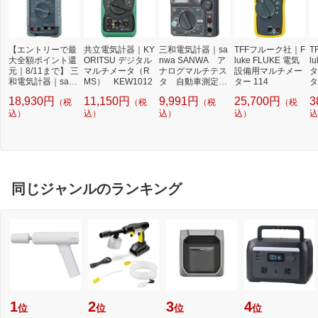
【エントリーで最
共立電気計器｜KY
三和電気計器｜sa
TFFフルーク社｜F
T
大全額ポイント還
ORITSU デジタル
nwa SANWA ア
luke FLUKE 電気
l
元｜8/11まで】 三
マルチメータ（R
ナログマルチテス
設備用マルチメー
タ
和電気計器｜san
MS） KEW1012
タ 自動車測定用
ター 114
タ
wa デジタルマル
TA55
値
18,930円
11,150円
9,991円
25,700円
3
（税
（税
（税
（税
チメータ RD700
込）
込）
込）
込）
込
同じジャンルのランキング
1
2
3
4
位
位
位
位