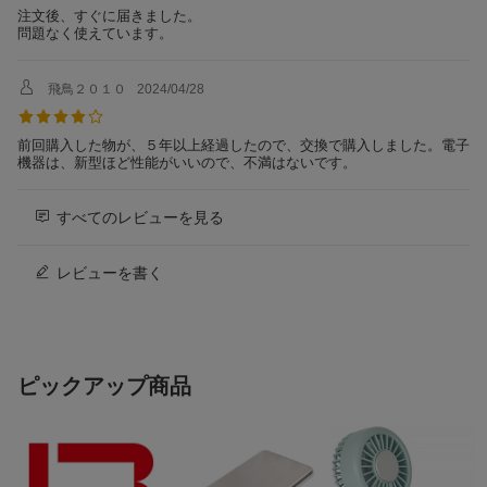
メッシュWifi
メッシュWifi対応
注文後、すぐに届きました。
問題なく使えています。
LAＮポート数
3ポート
LANポート規格
［伝送速度］
飛鳥２０１０
2024/04/28
LANポート：最大1Gbps（1G/100M/1
0Mbps）×3
INTERNETポート：最大1Gbps（1G/1
前回購入した物が、５年以上経過したので、交換で購入しました。電子
00M/10Mbps）×1
機器は、新型ほど性能がいいので、不満はないです。
［端子形状］
RJ-45型 8極
すべてのレビューを見る
IPv6
IPv6対応
ビームフォーミング
ビームフォーミング機能あり
レビューを書く
機能
MU-MIMO
MU-MIMOあり
ワンタッチ接続機能
ワンタッチ接続機能あり
ピックアップ商品
セキュリティ規格
WPA3
対応OS
Windows 11、Windows 10 64ビット/32
ビット
macOS 11以降
iOS 17/16/15