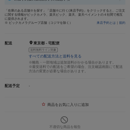
「在庫のある店舗※を探す」「店舗※に行く(来店予約)」をクリックすると、ご注文
に関する情報がビックカメラ、楽天ビック、楽天、楽天ペイメントの４社間で相互
に提供されます。
※ ビックカメラグループ店舗（コジマを除く）
来店予約とは
｜
規約
配送
東京都 - 宅配便
送料無料ライン対象
すべての配送方法と送料を見る
※離島・一部地域は追加送料がかかる場合があります。
※最安送料での配送をご希望の場合、注文確認画面にて配送
方法の変更が必要な場合があります。
配送予定
-
商品をお気に入りに追加
不適切な商品を報告