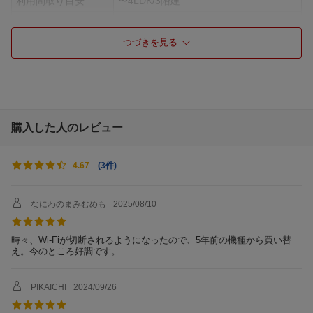
利用間取り目安
〜4LDK/3階建
無線規格
Wi-Fi 6(ax)/ac/n/a/g/b
つづきを見る
無線規格名称
Wi-Fi 6(ax)
周波数
2.4/5GHz
無線通信速度
5GHz：
IEEE 802.11ax:2401Mbps (160MHz 2x
2)
IEEE 802.11ac:1733Mbps (160MHz 2x
購入した人のレビュー
2)
IEEE 802.11n:300Mbps (40MHz 2x2)
IEEE 802.11a:54Mbps
(
3件
)
4.67
2.4GHz：
IEEE 802.11ax:573Mbps (40MHz 2x2)
IEEE 802.11n:300Mbps (40MHz 2x2)
なにわのまみむめも
2025/08/10
IEEE 802.11g:54Mbps
IEEE 802.11b:11Mbps
※表示の数値は理論上の最大値であり、
時々、Wi-Fiが切断されるようになったので、5年前の機種から買い替
実際の転送速度を示すものではありませ
え。今のところ好調です。
ん。
アンテナ数(ストリー
［内蔵アンテナ］5GHz：3本、2.4GH
PIKAICHI
2024/09/26
ム数)
z：2本