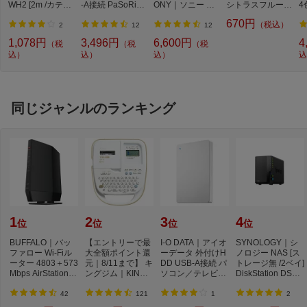
仕様2
［セキュリティー］
WH2 [2m /カテゴ
-A接続 PaSoRi
ONY｜ソニー ブ
シトラスフルーテ
4
リー6A /スタンダ
（パソリ） RC-S3
ルートゥースヘッ
ィの香り 詰め替え
WPA3 Personal
670円
（税込）
ード]
00 [マイナンバー
ドホン ホワイト
大容量 特大 800ml
2
12
12
WPA2 Personal
カード対応]
WH-CH520 WZ
ハンドソープ 泡
WPA2/WPA3 Personal
1,078円
3,496円
6,600円
4
（税
（税
（税
[オーバーヘッド型
シトラスフルーテ
WPA/WPA2 Personal
込）
込）
込）
込
/Bluetooth対応]
ィ【rb_pcp】
WEP(128-bit / 64-bit)
Any接続拒否
プライバシーセパレーター
MACアクセス制限 (最大登録許可台数：
同じジャンルのランキング
64台)
［アクセスモード］インフラストラクチ
ャーモード、中継機能
仕様3
［ネット脅威ブロッカー］ネット脅威ブ
ロッカー2 ベーシック
［電源］AC100V 50/60Hz
［消費電力］14.4W(最大)
［動作保証環境］温度 0〜40°C、湿度 1
1
2
3
4
位
位
位
位
0〜85％
［VCCI適合］VCCI Class B
BUFFALO｜バッ
【エントリーで最
I-O DATA｜アイオ
SYNOLOGY｜シ
［制限事項］
ファロー Wi-Fiル
大全額ポイント還
ーデータ 外付けH
ノロジー NAS [ス
※一部機能はルーター動作時のみに使
ーター 4803＋573
元｜8/11まで】 キ
DD USB-A接続 パ
トレージ無 /2ベイ]
用可能です。詳細は取扱説明書でご確認
Mbps AirStation
ングジム｜KING J
ソコン／テレビ録
DiskStation DS22
(ネット脅威ブロッ
IM SR170 ラベ
画両対応モデル
5+ DS225+
ください。
カ...
ル...
「...
42
121
1
2
※本製品は屋内使用に限ります。