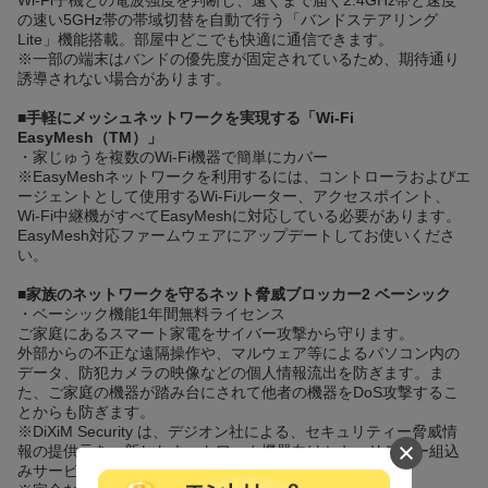
の速い5GHz帯の帯域切替を自動で行う「バンドステアリング
Lite」機能搭載。部屋中どこでも快適に通信できます。
※一部の端末はバンドの優先度が固定されているため、期待通り
誘導されない場合があります。
■手軽にメッシュネットワークを実現する「Wi-Fi
EasyMesh（TM）」
・家じゅうを複数のWi-Fi機器で簡単にカバー
※EasyMeshネットワークを利用するには、コントローラおよびエ
ージェントとして使用するWi-Fiルーター、アクセスポイント、
Wi-Fi中継機がすべてEasyMeshに対応している必要があります。
EasyMesh対応ファームウェアにアップデートしてお使いくださ
い。
■家族のネットワークを守るネット脅威ブロッカー2 ベーシック
・ベーシック機能1年間無料ライセンス
ご家庭にあるスマート家電をサイバー攻撃から守ります。
外部からの不正な遠隔操作や、マルウェア等によるパソコン内の
データ、防犯カメラの映像などの個人情報流出を防ぎます。ま
た、ご家庭の機器が踏み台にされて他者の機器をDoS攻撃するこ
とからも防ぎます。
※DiXiM Security は、デジオン社による、セキュリティー脅威情
報の提供元を一新したネットワーク機器向けセキュリティー組込
みサービスです。