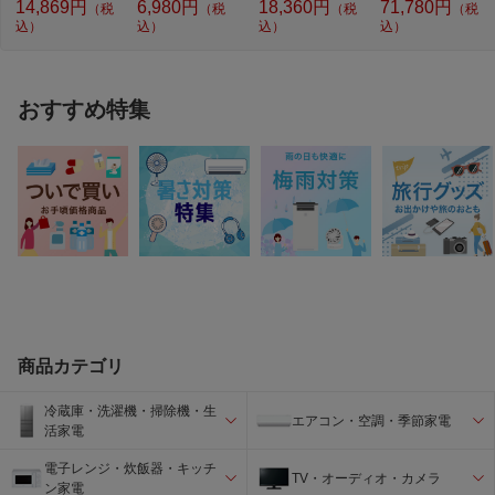
14,869円
6,980円
18,360円
71,780円
（税
（税
（税
（税
込）
込）
込）
込）
おすすめ特集
商品カテゴリ
冷蔵庫・洗濯機・掃除機・生
エアコン・空調・季節家電
活家電
電子レンジ・炊飯器・キッチ
TV・オーディオ・カメラ
ン家電