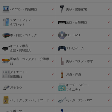
パソコン・周辺機器
美容・健康家電
スマートフォン・
楽器・音響機器
タブレット
本・雑誌・コミック
CD・DVD
キッチン用品・
テレビゲーム
食器・調理器具
医薬品・コンタクト・介護用
美容・コスメ・香水
品
ダイエット・
お酒・洋酒
健康用品
キッズ・ベビー・
おもちゃ
マタニティ
ペットグッズ・ペットフード
花・ガーデン・DIY
スポーツ・