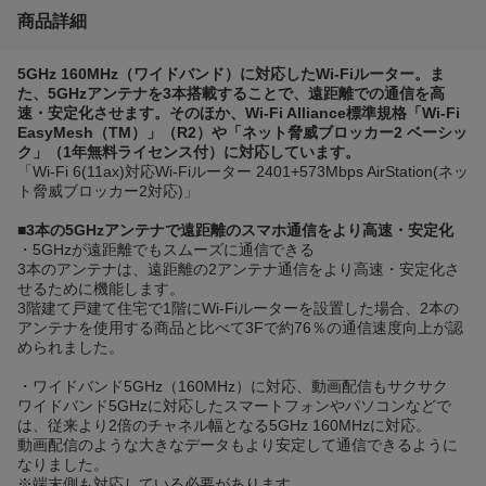
商品詳細
5GHz 160MHz（ワイドバンド）に対応したWi-Fiルーター。ま
た、5GHzアンテナを3本搭載することで、遠距離での通信を高
速・安定化させます。そのほか、Wi-Fi Alliance標準規格「Wi-Fi
EasyMesh（TM）」（R2）や「ネット脅威ブロッカー2 ベーシッ
ク」（1年無料ライセンス付）に対応しています。
「Wi-Fi 6(11ax)対応Wi-Fiルーター 2401+573Mbps AirStation(ネッ
ト脅威ブロッカー2対応)」
■3本の5GHzアンテナで遠距離のスマホ通信をより高速・安定化
・5GHzが遠距離でもスムーズに通信できる
3本のアンテナは、遠距離の2アンテナ通信をより高速・安定化さ
せるために機能します。
3階建て戸建て住宅で1階にWi-Fiルーターを設置した場合、2本の
アンテナを使用する商品と比べて3Fで約76％の通信速度向上が認
められました。
・ワイドバンド5GHz（160MHz）に対応、動画配信もサクサク
ワイドバンド5GHzに対応したスマートフォンやパソコンなどで
は、従来より2倍のチャネル幅となる5GHz 160MHzに対応。
動画配信のような大きなデータもより安定して通信できるように
なりました。
※端末側も対応している必要があります。