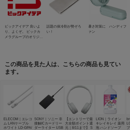
iPadOS 17
Android 9以降
対応機種
スマートフォン、タブレット、PC
PlayStation Portal リモートプレーヤー
ビックアイデア 良いよ
話題の保冷剤が勢ぞろ
暑さ対策に ハンディフ
付属品
スタンド、ACアダプター、LANケーブル
り、よくぞ。 ビックカ
い！
ァン
(0.5m)、取扱説明書(保証書)
メラグループのオリジナ
ルブランド
仕様1
≪無線LANインターフェース≫
［伝送方式］CCK、DSSS、OFDM、OF
DMA、MIMO
［周波数範囲（チャンネル）］
この商品を見た人は、こちらの商品も見てい
5GHz：
ます。
W52 36/40/44/48ch (5180〜5240MH
z）
W53 52/56/60/64ch (5260〜5320MH
z）
W56 100/104/108/112/116/120/124/12
8/132/136/140ch（5500〜5720MHz）
W56(新電波法対応) 144ch
2.4GHz：
1〜13ch (2412〜2472MHz)
※電波法によりW52/53は屋外使用禁止
ELECOM｜エレコ
SONY｜ソニー 非
【エントリーで最
LION｜ライオン
b
です。
ム LANケーブル
接触ICカードリー
大全額ポイント還
キレイキレイ 薬用
L
ホワイト LD-GPA/
ダーライター USB
元｜8/11まで】 S
泡 ハンドソープ
プ