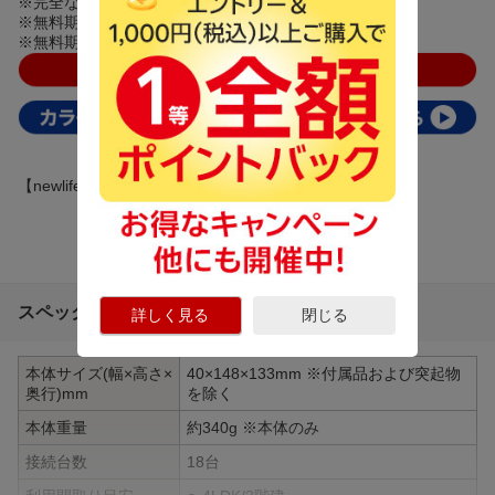
※完全なセキュリティーを保証するものではありません。
※無料期間の開始日は、機能を有効にした日です。
※無料期間終了後、有料にてライセンス更新可能です。
【newlife_campaign_h】
スペック詳細
詳しく見る
閉じる
本体サイズ(幅×高さ×
40×148×133mm ※付属品および突起物
奥行)mm
を除く
本体重量
約340g ※本体のみ
接続台数
18台