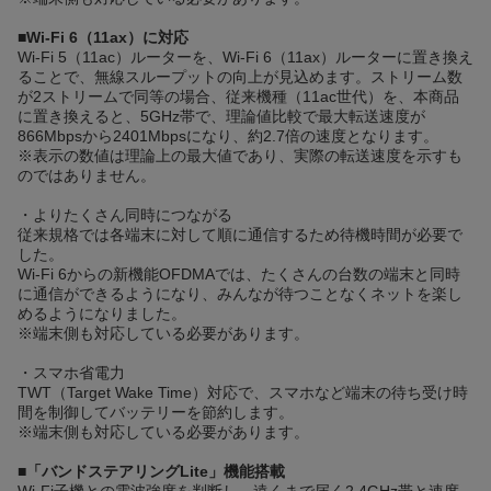
■Wi-Fi 6（11ax）に対応
Wi-Fi 5（11ac）ルーターを、Wi-Fi 6（11ax）ルーターに置き換え
ることで、無線スループットの向上が見込めます。ストリーム数
が2ストリームで同等の場合、従来機種（11ac世代）を、本商品
に置き換えると、5GHz帯で、理論値比較で最大転送速度が
866Mbpsから2401Mbpsになり、約2.7倍の速度となります。
※表示の数値は理論上の最大値であり、実際の転送速度を示すも
のではありません。
・よりたくさん同時につながる
従来規格では各端末に対して順に通信するため待機時間が必要で
した。
Wi-Fi 6からの新機能OFDMAでは、たくさんの台数の端末と同時
に通信ができるようになり、みんなが待つことなくネットを楽し
めるようになりました。
※端末側も対応している必要があります。
・スマホ省電力
TWT（Target Wake Time）対応で、スマホなど端末の待ち受け時
間を制御してバッテリーを節約します。
※端末側も対応している必要があります。
■「バンドステアリングLite」機能搭載
Wi-Fi子機との電波強度を判断し、遠くまで届く2.4GHz帯と速度