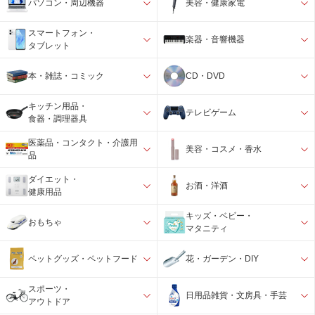
パソコン・周辺機器
美容・健康家電
スマートフォン・
楽器・音響機器
タブレット
本・雑誌・コミック
CD・DVD
キッチン用品・
テレビゲーム
食器・調理器具
医薬品・コンタクト・介護用
美容・コスメ・香水
品
ダイエット・
お酒・洋酒
健康用品
キッズ・ベビー・
おもちゃ
マタニティ
ペットグッズ・ペットフード
花・ガーデン・DIY
スポーツ・
日用品雑貨・文房具・手芸
アウトドア