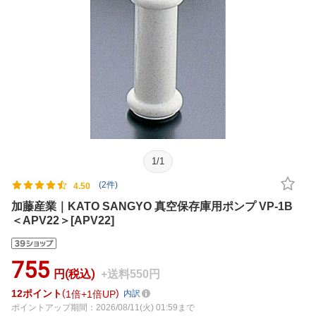
1
/
1
(2件)
4.50
加藤産業｜KATO SANGYO 真空保存庫用ポンプ VP-1B
＜APV22＞[APV22]
755
円(税込)
+送料550円
12
ポイント
1倍
1倍UP
内訳
ポイントアップ期間：2026/08/11(火) 01:59まで