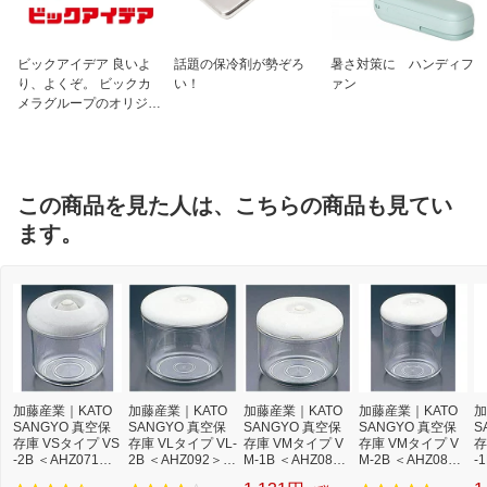
ビックアイデア 良いよ
話題の保冷剤が勢ぞろ
暑さ対策に ハンディフ
り、よくぞ。 ビックカ
い！
ァン
メラグループのオリジナ
ルブランド
この商品を見た人は、こちらの商品も見てい
ます。
加藤産業｜KATO
加藤産業｜KATO
加藤産業｜KATO
加藤産業｜KATO
加
SANGYO 真空保
SANGYO 真空保
SANGYO 真空保
SANGYO 真空保
S
存庫 VSタイプ VS
存庫 VLタイプ VL-
存庫 VMタイプ V
存庫 VMタイプ V
存
-2B ＜AHZ071＞
2B ＜AHZ092＞[A
M-1B ＜AHZ081
M-2B ＜AHZ082
-
[AHZ071]
HZ092]
＞[AHZ081]
＞[AHZ082]
[