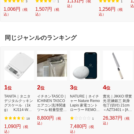
1,131円
1
（税
3
1
1
込）
込
1,006円
1,507円
1,256円
（税
（税
（税
込）
込）
込）
同じジャンルのランキング
1
2
3
4
位
位
位
位
TANITA｜タニタ
イチネンTASCO｜
NATURE｜ネイチ
實光｜JIKKO 堺實
デジタルクッキン
ICHINEN TASCO
ャー Nature Remo
光 匠練銀三 刺身
グスケール （1k
エアコン洗浄関連
Lapis 家電コント
包丁(切付) 21cm
g） KJ114-WH
ツール 軽量型壁掛
ローラー REMO-2
＜AZT3401＞[AZT
ココナッツホワイ
用洗浄カバー 1枚
W3
3401]
8,800円
26,387円
（税
（税
ト[K...
T...
18
1
込）
込）
1,090円
7,480円
（税
（税
込）
込）