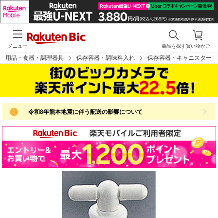
メニュー
商品を探す
買い物かご
ン用品・食器・調理器具
保存容器・調味料入れ
保存容器・キャニスター
令和8年熊本地震に伴う配送の影響について