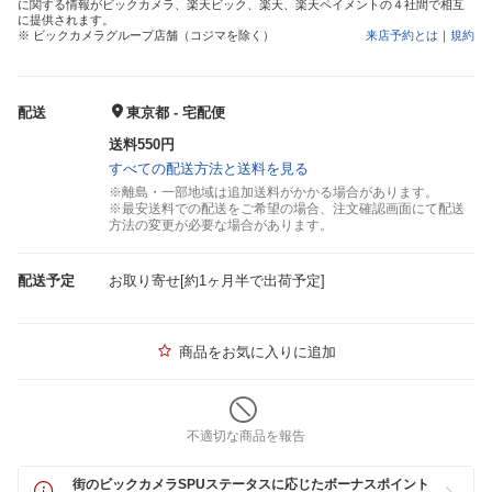
に関する情報がビックカメラ、楽天ビック、楽天、楽天ペイメントの４社間で相互
に提供されます。
※ ビックカメラグループ店舗（コジマを除く）
来店予約とは
｜
規約
配送
東京都 - 宅配便
送料550円
すべての配送方法と送料を見る
※離島・一部地域は追加送料がかかる場合があります。
※最安送料での配送をご希望の場合、注文確認画面にて配送
方法の変更が必要な場合があります。
配送予定
お取り寄せ[約1ヶ月半で出荷予定]
商品をお気に入りに追加
不適切な商品を報告
街のビックカメラSPUステータスに応じたボーナスポイント