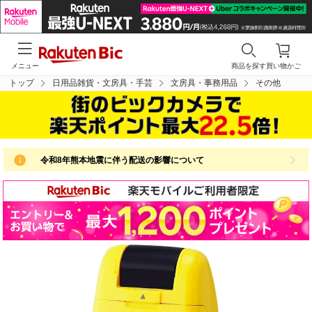
メニュー
商品を探す
買い物かご
トップ
日用品雑貨・文房具・手芸
文房具・事務用品
その他
令和8年熊本地震に伴う配送の影響について