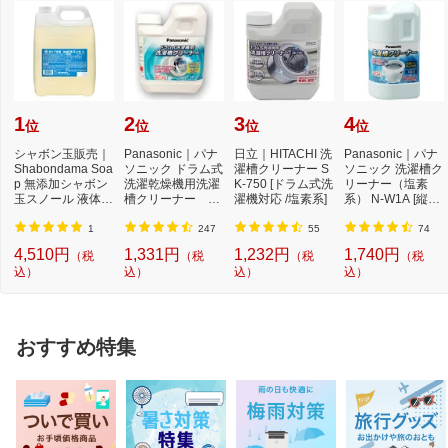
1
2
3
4
位
位
位
位
シャボン玉販売｜
Panasonic｜パナ
日立｜HITACHI 洗
Panasonic｜パナ
Shabondama Soa
ソニック ドラム式
濯槽クリーナー S
ソニック 洗濯槽ク
p 無添加シャボン
洗濯乾燥機用洗濯
K-750 [ドラム式洗
リーナー（塩素
玉スノール 液体タ
槽クリーナー N-
濯機対応 /塩素系]
系） N-W1A [縦型
イプ 本体 5L
W2[ドラム式洗
洗濯機対応 /塩素
濯...
系...
1
247
55
74
4,510円
1,331円
1,232円
1,740円
（税
（税
（税
（税
込）
込）
込）
込）
おすすめ特集