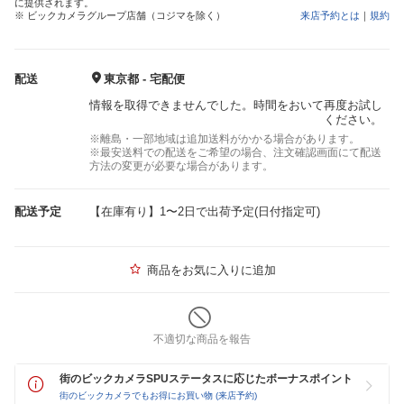
に提供されます。
※ ビックカメラグループ店舗（コジマを除く）
来店予約とは
｜
規約
配送
東京都 - 宅配便
情報を取得できませんでした。時間をおいて再度お試し
ください。
※離島・一部地域は追加送料がかかる場合があります。
※最安送料での配送をご希望の場合、注文確認画面にて配送
方法の変更が必要な場合があります。
配送予定
【在庫有り】1〜2日で出荷予定(日付指定可)
商品をお気に入りに追加
不適切な商品を報告
街のビックカメラSPUステータスに応じたボーナスポイント
街のビックカメラでもお得にお買い物 (来店予約)