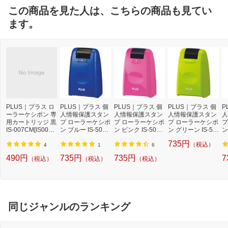
この商品を見た人は、こちらの商品も見てい
ます。
PLUS｜プラス ロ
PLUS｜プラス 個
PLUS｜プラス 個
PLUS｜プラス 個
P
ーラーケシポン 専
人情報保護スタン
人情報保護スタン
人情報保護スタン
人
用カートリッジ 黒
プ ローラーケシポ
プ ローラーケシポ
プ ローラーケシポ
プ
IS-007CM[IS007C
ン ブルー IS-500C
ン ピンク IS-500C
ン グリーン IS-50
ン
M]
M-BBL[IS500CMB
M-BPK[IS500CMB
0CM-BGR[IS500C
0
735円
（税込）
BL]
PK]
MBGR]
C
4
1
6
490円
735円
735円
7
（税込）
（税込）
（税込）
同じジャンルのランキング