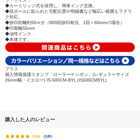
◆カートリッジ式を採用し、簡単インク交換。
◆段ボールに貼られた宅配伝票や明細書など幅広い範囲もラクラ
ク対応。
◆捺印距離約50ｍ分（800回捺印相当、1回＝60mmの場合）
◆印面幅55mm
◆油性インク
◆本体です。
プラス
個人情報保護スタンプ「ローラーケシポン」(レギュラーサイズ
26mm幅・イエロー) IS-500CM-BYL (IS500CMBYL)
購入した人のレビュー
(
3件
)
5.00