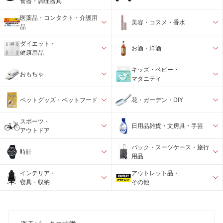
食器・調理器具
医薬品・コンタクト・介護用
美容・コスメ・香水
品
ダイエット・
お酒・洋酒
健康用品
キッズ・ベビー・
おもちゃ
マタニティ
ペットグッズ・ペットフード
花・ガーデン・DIY
スポーツ・
日用品雑貨・文房具・手芸
アウトドア
バック・スーツケース・旅行
時計
用品
インテリア・
アウトレット品・
寝具・収納
その他