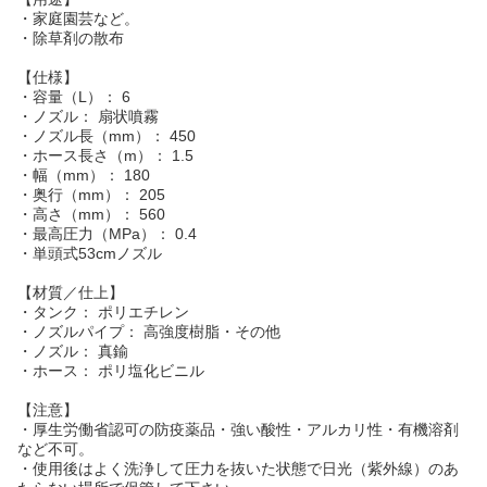
・家庭園芸など。
・除草剤の散布
【仕様】
・容量（L）： 6
・ノズル： 扇状噴霧
・ノズル長（mm）： 450
・ホース長さ（m）： 1.5
・幅（mm）： 180
・奥行（mm）： 205
・高さ（mm）： 560
・最高圧力（MPa）： 0.4
・単頭式53cmノズル
【材質／仕上】
・タンク： ポリエチレン
・ノズルパイプ： 高強度樹脂・その他
・ノズル： 真鍮
・ホース： ポリ塩化ビニル
【注意】
・厚生労働省認可の防疫薬品・強い酸性・アルカリ性・有機溶剤
など不可。
・使用後はよく洗浄して圧力を抜いた状態で日光（紫外線）のあ