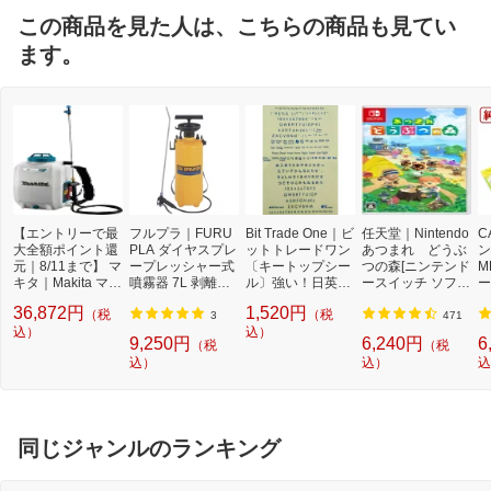
この商品を見た人は、こちらの商品も見てい
ます。
【エントリーで最
フルプラ｜FURU
Bit Trade One｜ビ
任天堂｜Nintendo
C
大全額ポイント還
PLA ダイヤスプレ
ットトレードワン
あつまれ どうぶ
ン
元｜8/11まで】 マ
ープレッシャー式
〔キートップシー
つの森[ニンテンド
M
キタ｜Makita マキ
噴霧器 7L 剥離
ル〕強い！日英対
ースイッチ ソフ
ー
タ 充電式噴霧
材・除草剤用 570
応転写式キートッ
ト]【Switch】
量
36,872円
1,520円
（税
（税
器 MUS158DZ
1
プシールセット ブ
3
3
471
込）
ルー DYKTSBL
込）
9,250円
6,240円
6
（税
（税
込）
込）
込
同じジャンルのランキング