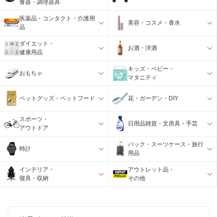
食器・調理器具
医薬品・コンタクト・介護用
美容・コスメ・香水
品
ダイエット・
お酒・洋酒
健康用品
キッズ・ベビー・
おもちゃ
マタニティ
ペットグッズ・ペットフード
花・ガーデン・DIY
スポーツ・
日用品雑貨・文房具・手芸
アウトドア
バック・スーツケース・旅行
時計
用品
インテリア・
アウトレット品・
寝具・収納
その他