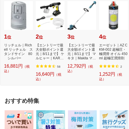
1
2
3
4
位
位
位
位
リッチェル｜Rich
【エントリーで最
【エントリーで最
エーゼット｜AZ C
ell リッチェル ス
大全額ポイント還
大全額ポイント還
KM-002 超極圧・
タンドサイン 80
元｜8/11まで】 ケ
元｜8/11まで】 マ
極潤滑 オイル 450
シルバー
ルヒャー｜KARC
キタ｜Makita マキ
ml 超極圧潤滑剤
HER モバイル高
タ 充電式草刈...
16,881円
12,792円
（税
（税
圧...
58
2
込）
込）
16,640円
1,252円
（税
（税
込）
込）
おすすめ特集