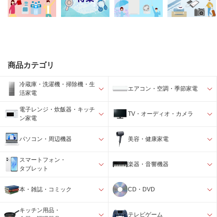
商品カテゴリ
冷蔵庫・洗濯機・掃除機・生
エアコン・空調・季節家電
活家電
電子レンジ・炊飯器・キッチ
TV・オーディオ・カメラ
ン家電
パソコン・周辺機器
美容・健康家電
スマートフォン・
楽器・音響機器
タブレット
本・雑誌・コミック
CD・DVD
キッチン用品・
テレビゲーム