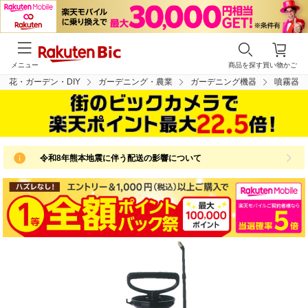
メニュー
商品を探す
買い物かご
花・ガーデン・DIY
ガーデニング・農業
ガーデニング機器
噴霧器
令和8年熊本地震に伴う配送の影響について