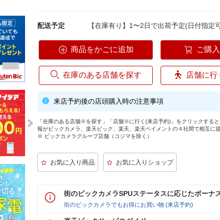
配送予定
【在庫有り】1〜2日で出荷予定(日付指定可
商品をかごに追加
ご購
在庫のある店舗を探す
店舗に行
来店予約後の店頭購入時の注意事項
「在庫のある店舗※を探す」「店舗※に行く(来店予約)」をクリックする
報がビックカメラ、楽天ビック、楽天、楽天ペイメントの４社間で相互に
※ ビックカメラグループ店舗（コジマを除く）
街のビックカメラSPUステータスに応じたボーナ
街のビックカメラでもお得にお買い物 (来店予約)