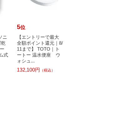
5
6
7
位
位
位
ナソニ
【エントリーで最大
LION｜ライオン 香り
日立｜H
濯乾
全額ポイント還元｜8/
つづく トップ 洗濯洗
槽クリー
ー
11まで】 TOTO｜ト
剤 抗菌plus (プラス)
[ドラ
ラム式
ートー 温水便座 ウ
シャイニーローズ
塩素系
ォシュ...
詰...
132,100円
（税込）
1
1,23
242円
（税込）