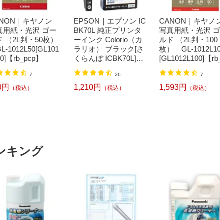
ANON｜キヤノン
EPSON｜エプソン IC
CANON｜キヤノ
真用紙・光沢 ゴー
BK70L 純正プリンタ
写真用紙・光沢 
 （2L判・50枚）
ーインク Colorio（カ
ルド （2L判・100
-1012L50[GL101
ラリオ） ブラック[さ
枚） GL-1012L1
50]【rb_pcp】
くらんぼ ICBK70L]【r
[GL1012L100]【rb
b_pcp】
p】
7
26
7
0円
1,210円
1,593円
（税込）
（税込）
（税込）
ンキング