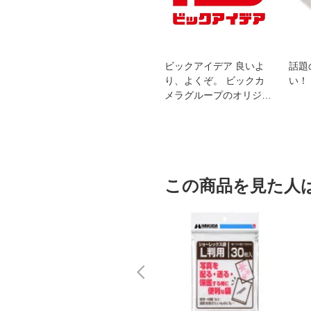
スオー
おすすめ！REGZA 4K液
ビックアイデア 良いよ
話題
洗浄
晶テレビ
り、よくぞ。 ビックカ
い！
メラグループのオリジナ
ルブランド
この商品を見た人