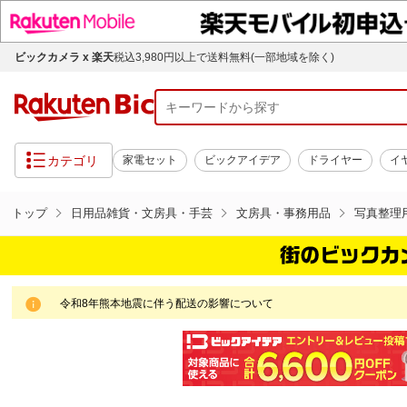
ビックカメラ x 楽天
税込3,980円以上で送料無料(一部地域を除く)
カテゴリ
家電セット
ビックアイデア
ドライヤー
イ
トップ
日用品雑貨・文房具・手芸
文房具・事務用品
写真整理
令和8年熊本地震に伴う配送の影響について