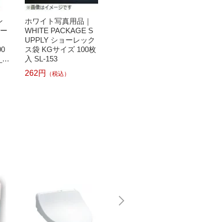
ン
ホワイト写真用品｜
HAKUBA｜ハクバ シ
CAN
ゴー
WHITE PACKAGE S
ョーレックス袋 （Lサ
写真用
UPPLY ショーレック
イズ/30枚入り） P-S1
ルド （
00
ス袋 KGサイズ 100枚
-L[ショーレックスブ
GL-10
_pc
入 SL-153
クロL]
2L50]
262円
290円
（税込）
（税込）
860円