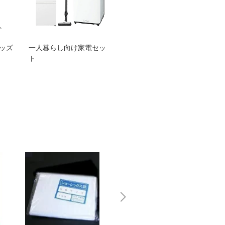
グッズ
一人暮らし向け家電セッ
オススメ！ヤマハ 電動
TEN
ト
アシスト自転車
ェア