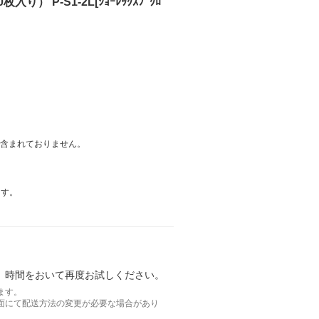
） P-S1-2L[ｼｮｰﾚｯｸｽﾌﾞｸﾛ
は含まれておりません。
ます。
。時間をおいて再度お試しください。
ます。
面にて配送方法の変更が必要な場合があり