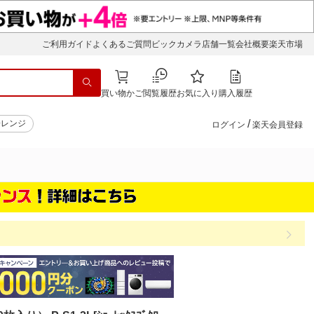
ご利用ガイド
よくあるご質問
ビックカメラ店舗一覧
会社概要
楽天市場
買い物かご
閲覧履歴
お気に入り
購入履歴
/
子レンジ
ログイン
楽天会員登録