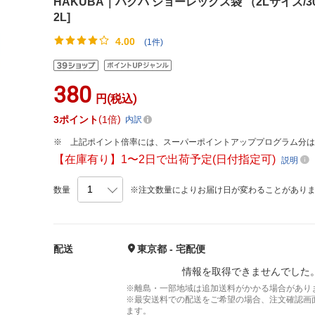
HAKUBA｜ハクバ ショーレックス袋 （2Lサイズ/30枚入り
2L]
4.00
(1件)
380
円(税込)
3
ポイント
1倍
内訳
上記ポイント倍率には、スーパーポイントアッププログラム分
【在庫有り】1〜2日で出荷予定(日付指定可)
説明
数量
※注文数量によりお届け日が変わることがあり
配送
東京都 - 宅配便
情報を取得できませんでした
※離島・一部地域は追加送料がかかる場合があり
※最安送料での配送をご希望の場合、注文確認画
ます。