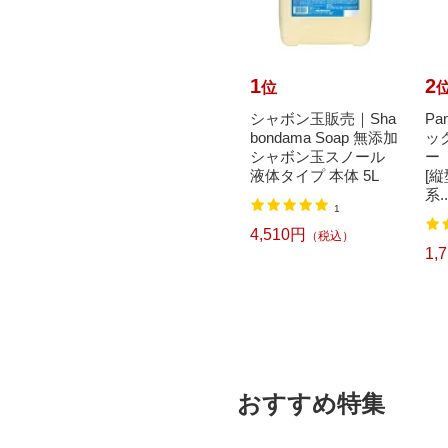
10
1
2
位
位
イレハ
Panasonic｜パナソニ
シャボン玉販売｜Sha
Pa
そうじ
ック ホームネットワ
bondama Soap 無添加
ッ
入り
ークシステム HDベビ
シャボン玉スノール
ー
ーカメラ ホワイト KX
液体タイプ 本体 5L
[
-HB...
系..
1
3
4,510円
（税込）
21,824円
1,
（税込）
おすすめ特集