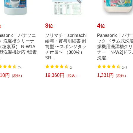
3
4
位
位
位
nasonic｜パナソニ
ソリマチ｜sorimachi
Panasonic｜パ
ク 洗濯槽クリーナ
給与・賞与明細書 封
ック ドラム式洗
（塩素系） N-W1A
筒型 〜スポンジタッ
燥機用洗濯槽クリ
縦型洗濯機対応 /塩素
チ付属〜 （300枚）
ナー N-W2[ド
.
SR...
洗濯...
74
2
247
710円
19,360円
1,331円
（税込）
（税込）
（税込）