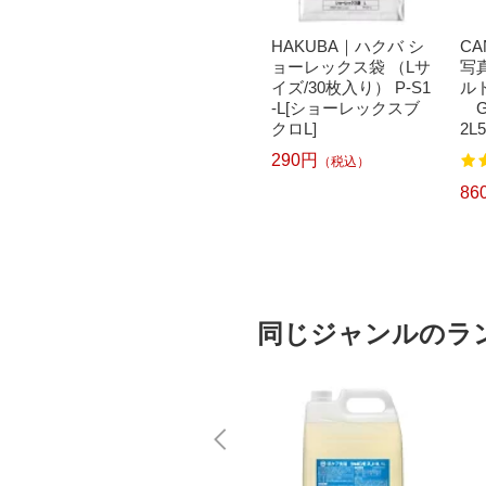
ヤノン
ホワイト写真用品｜
HAKUBA｜ハクバ シ
C
 ゴー
WHITE PACKAGE S
ョーレックス袋 （Lサ
写
00
UPPLY ショーレック
イズ/30枚入り） P-S1
ルド
L100
ス袋 KGサイズ 100枚
-L[ショーレックスブ
GL
【rb_pc
入 SL-153
クロL]
2L
262円
290円
（税込）
（税込）
86
）
同じジャンルのラ