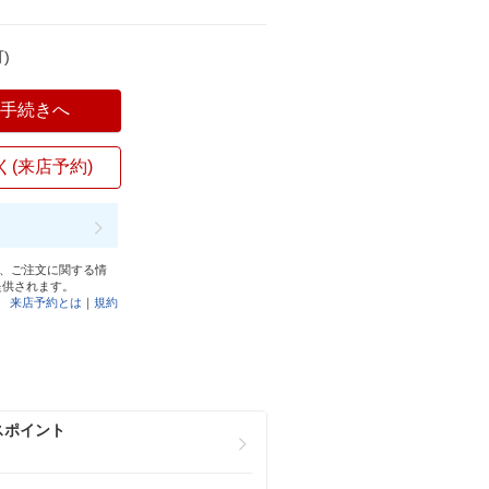
)
入手続きへ
く(来店予約)
と、ご注文に関する情
提供されます。
来店予約とは
｜
規約
スポイント