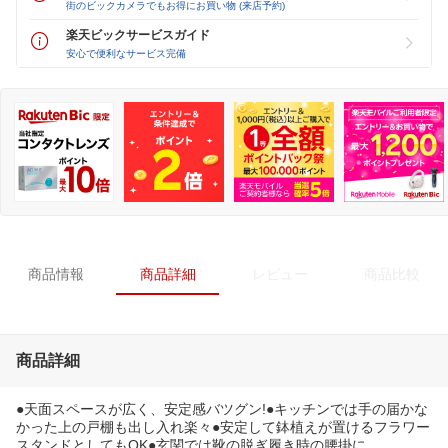
街のビックカメラでもお得にお買い物 (来店予約)
楽天ビックサービスガイド
安心で便利なサービス完備
商品情報
商品詳細
レビュー
商品比較
商品詳細
●天面スペースが広く、安定感バツグン!●キッチンでは手の届かな
かった上の戸棚も出し入れ楽々●安定して鉢植えが置けるフラワー
スタンドとしてもOK●玄関では靴の脱ぎ履き時の腰掛に