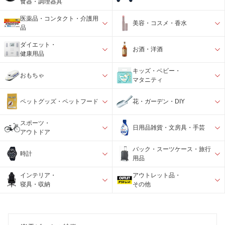
食器・調理器具
医薬品・コンタクト・介護用
美容・コスメ・香水
品
ダイエット・
お酒・洋酒
健康用品
キッズ・ベビー・
おもちゃ
マタニティ
ペットグッズ・ペットフード
花・ガーデン・DIY
スポーツ・
日用品雑貨・文房具・手芸
アウトドア
バック・スーツケース・旅行
時計
用品
インテリア・
アウトレット品・
寝具・収納
その他