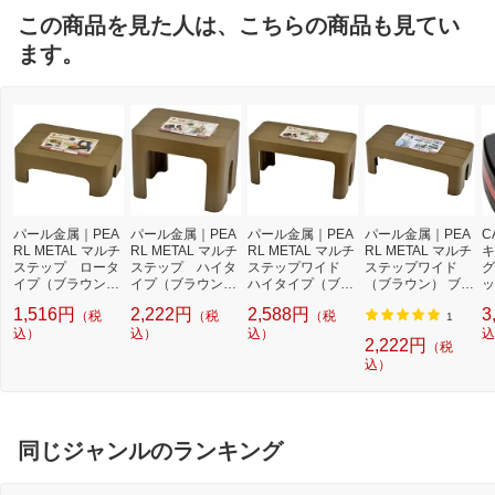
この商品を見た人は、こちらの商品も見てい
ます。
パール金属｜PEA
パール金属｜PEA
パール金属｜PEA
パール金属｜PEA
C
RL METAL マルチ
RL METAL マルチ
RL METAL マルチ
RL METAL マルチ
キ
ステップ ロータ
ステップ ハイタ
ステップワイド
ステップワイド
グ
イプ（ブラウン）
イプ（ブラウン）
ハイタイプ（ブラ
（ブラウン） ブラ
ッ
ブラウン HB-3067
ブラウン HB-3069
ウン） ブラウン H
ウン H-5518
0
1,516円
2,222円
2,588円
3
（税
（税
（税
B-3073
1
込）
込）
込）
込
2,222円
（税
込）
同じジャンルのランキング