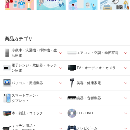
商品カテゴリ
冷蔵庫・洗濯機・掃除機・生
エアコン・空調・季節家電
活家電
電子レンジ・炊飯器・キッチ
TV・オーディオ・カメラ
ン家電
パソコン・周辺機器
美容・健康家電
スマートフォン・
楽器・音響機器
タブレット
本・雑誌・コミック
CD・DVD
キッチン用品・
テレビゲーム