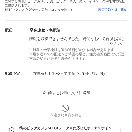
に関する情報がビックカメラ、楽天ビック、楽天、楽天ペイメントの４社間で相互
に提供されます。
※ ビックカメラグループ店舗（コジマを除く）
来店予約とは
｜
規約
配送
東京都 - 宅配便
情報を取得できませんでした。時間をおいて再度お試し
ください。
※離島・一部地域は追加送料がかかる場合があります。
※最安送料での配送をご希望の場合、注文確認画面にて配送
方法の変更が必要な場合があります。
配送予定
【在庫有り】1〜2日で出荷予定(日付指定可)
商品をお気に入りに追加
不適切な商品を報告
街のビックカメラSPUステータスに応じたボーナスポイント