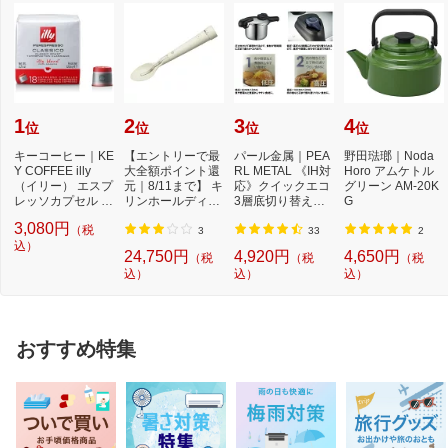
1
2
3
4
位
位
位
位
キーコーヒー｜KE
【エントリーで最
パール金属｜PEA
野田琺瑯｜Noda
Y COFFEE illy
大全額ポイント還
RL METAL 《IH対
Horo アムケトル
（イリー） エスプ
元｜8/11まで】 キ
応》クイックエコ
グリーン AM-20K
レッソカプセル ミ
リンホールディン
3層底切り替え式
G
ディアムロース
グス｜Kirin Hol...
圧力鍋 3．5L H50
3,080円
（税
ト...
40...
3
33
2
込）
24,750円
4,920円
4,650円
（税
（税
（税
込）
込）
込）
おすすめ特集