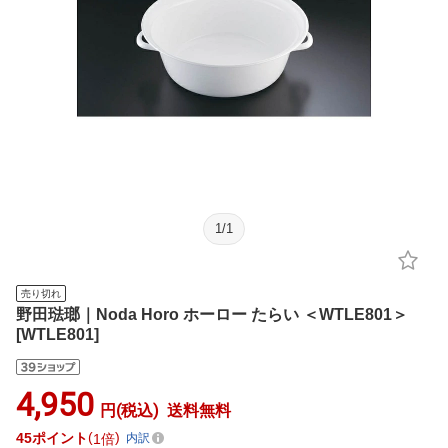
1
/
1
売り切れ
野田琺瑯｜Noda Horo ホーロー たらい ＜WTLE801＞
[WTLE801]
4,950
円(税込)
送料無料
45
ポイント
1倍
内訳