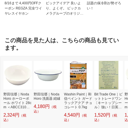
8/16まで 4,400円OFFク
ビックアイデア 良いよ
話題の保冷剤が勢ぞろ
ーポン REGZA 完全ワイ
り、よくぞ。 ビックカ
い！
ヤレスイヤホン
メラグループのオリジナ
ルブランド
この商品を見た人は、こちらの商品も見てい
ます。
野田琺瑯｜Noda
野田琺瑯｜Noda
Washin Paint｜和
Bit Trade One｜ビ
野
Horo ホーローボ
Horo 洗面器 紺縁
信ペイント ガード
ットトレードワン
H
ール ホワイト 28c
ラックアクア チョ
〔キートップシー
ー
4,180円
（税
m ＜ABCC310＞
コレート 0.7kg
ル〕強い！日英対
m
[ABCC310]
込）
応転写式キートッ
[
2,324円
4,540円
1,520円
1
（税
（税
（税
プシールセット ブ
込）
込）
ルー DYKTSBL
込）
込