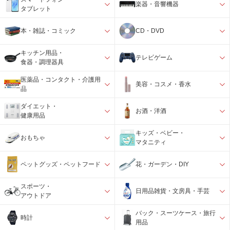
楽器・音響機器
タブレット
本・雑誌・コミック
CD・DVD
キッチン用品・
テレビゲーム
食器・調理器具
医薬品・コンタクト・介護用
美容・コスメ・香水
品
ダイエット・
お酒・洋酒
健康用品
キッズ・ベビー・
おもちゃ
マタニティ
ペットグッズ・ペットフード
花・ガーデン・DIY
スポーツ・
日用品雑貨・文房具・手芸
アウトドア
バック・スーツケース・旅行
時計
用品