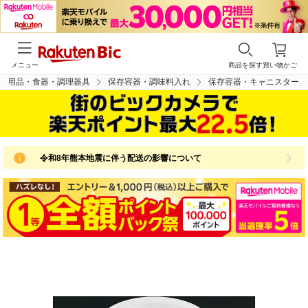
メニュー
商品を探す
買い物かご
ン用品・食器・調理器具
保存容器・調味料入れ
保存容器・キャニスター
令和8年熊本地震に伴う配送の影響について