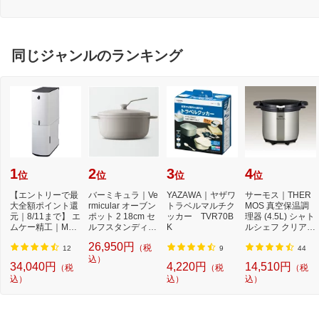
同じジャンルのランキング
1
2
3
4
位
位
位
位
【エントリーで最
バーミキュラ｜Ve
YAZAWA｜ヤザワ
サーモス｜THER
大全額ポイント還
rmicular オーブン
トラベルマルチク
MOS 真空保温調
元｜8/11まで】 エ
ポット 2 18cm セ
ッカー TVR70B
理器 (4.5L) シャト
ムケー精工｜MKs
ルフスタンディン
K
ルシェフ クリアス
eiko HRC-10SW
グリッド マット...
テンレス KBG-45
26,950円
（税
保...
00...
12
9
44
込）
34,040円
4,220円
14,510円
（税
（税
（税
込）
込）
込）