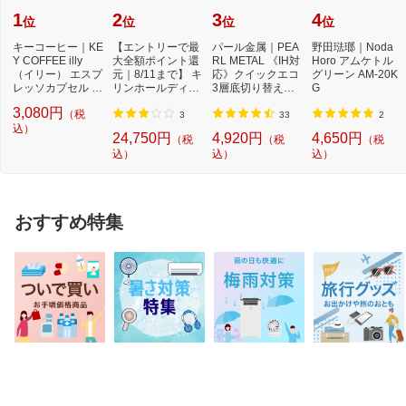
1
2
3
4
位
位
位
位
キーコーヒー｜KE
【エントリーで最
パール金属｜PEA
野田琺瑯｜Noda
Y COFFEE illy
大全額ポイント還
RL METAL 《IH対
Horo アムケトル
（イリー） エスプ
元｜8/11まで】 キ
応》クイックエコ
グリーン AM-20K
レッソカプセル ミ
リンホールディン
3層底切り替え式
G
ディアムロース
グス｜Kirin Hol...
圧力鍋 3．5L H50
3,080円
（税
ト...
40...
3
33
2
込）
24,750円
4,920円
4,650円
（税
（税
（税
込）
込）
込）
おすすめ特集