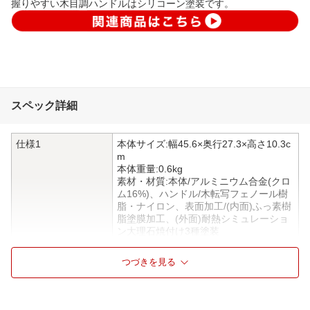
握りやすい木目調ハンドルはシリコーン塗装です。
スペック詳細
仕様1
本体サイズ:幅45.6×奥行27.3×高さ10.3c
m
本体重量:0.6kg
素材・材質:本体/アルミニウム合金(クロ
ム16%)、ハンドル/木転写フェノール樹
脂・ナイロン、表面加工/(内面)ふっ素樹
脂塗膜加工、(外面)耐熱シミュレーショ
ン大理石焼付け3種塗装
仕様2
注意事項:ガス火専用
つづきを見る
仕様3
深さ(内面):57mm