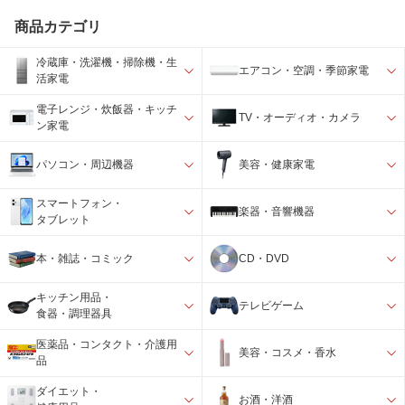
商品カテゴリ
冷蔵庫・洗濯機・掃除機・生
エアコン・空調・季節家電
活家電
電子レンジ・炊飯器・キッチ
TV・オーディオ・カメラ
ン家電
パソコン・周辺機器
美容・健康家電
スマートフォン・
楽器・音響機器
タブレット
本・雑誌・コミック
CD・DVD
キッチン用品・
テレビゲーム
食器・調理器具
医薬品・コンタクト・介護用
美容・コスメ・香水
品
ダイエット・
お酒・洋酒