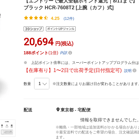
【エントリーで最大全額ポイント還元｜8/11まで】 
ブラック HCR-7608T2 [上腕（カフ）式]
4.25
(12件)
20,694
円(税込)
188
ポイント
1倍
内訳
上記ポイント倍率には、スーパーポイントアッププログラム分
【在庫有り】1〜2日で出荷予定(日付指定可)
説明
数量
※注文数量によりお届け日が変わることがあります
配送
東京都 - 宅配便
情報を取得できませんでした
※離島・一部地域は追加送料がかかる場合があり
※最安送料での配送をご希望の場合、注文確認画
ます。