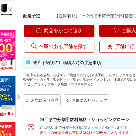
配送予定
【在庫有り】1〜2日で出荷予定(日付指定可
商品をかごに追加
ご購
在庫のある店舗を探す
店舗に行
来店予約後の店頭購入時の注意事項
「在庫のある店舗※を探す」「店舗※に行く(来店予約)」をクリックする
報がビックカメラ、楽天ビック、楽天、楽天ペイメントの４社間で相互に
※ ビックカメラグループ店舗（コジマを除く）
24回まで分割手数料無料・ショッピングローン
24回払いまで分割手数料は楽天ビックが負担します！
※月々の分割最低お支払金額は3,000円からとなります。