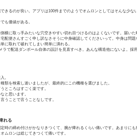
できるのが良い。アプリは100件までのようでオムロンとしてはそんな少な
けでも価値がある。
両側横に取っ手みたいな穴空きやすい切れ目つけるのはよくないです。届いた
。宅配便さんすごく申し訳なさそうに中身確認してくださいって。中身は問題
簡単に取れて破れてしまい簡単に潰れる。
カメラで配送ダンボール自体の設計を見直すべき。あんな構造他にないよ。採
購入。
な種類を検索し迷いましたが、最終的にこの機種を選びました。
言うところはすごく楽です。
かなと思います。
と言うことで言うことなしです。
痺れる
測定時の締め付けがかなりきつくて、腕が痺れるくらい痛いです。あまりにも
、オムロンは総じてきつくて痛いです。