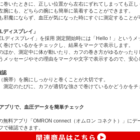
に巻いたときに、正しい位置から左右にずれてしまっても正し
左腕にも、どちらの腕にも簡単に装着することができます。
も邪魔にならず、血圧が気になった時にすぐに測定することが
Lディスプレイ」
Lディスプレイ」を採用 測定開始時には「Hello！」という
く巻けているかをチェックし、結果をマークで表示します。
のほか、測定中に体が動いたり、カフの巻き方がゆるかったり
うメッセージやその理由をマークや文字で表示するので、安心
確認
（腕帯）を腕にしっかりと巻くことが大切です。
、測定のたびに、カフが適切な強さで巻けているかどうかをチ
トフォンアプリで、血圧データを簡単チェック
ォン用の無料アプリ「OMRON connect（オムロン コネクト）」
フで確認できます。