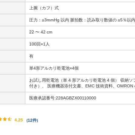
上腕（カフ）式
圧力：±3mmHg 以内 脈拍数：読み取り数値の ±5％以
22 〜 42 cm
100回×1人
有
単4形アルカリ乾電池×4個
お試し用乾電池（単 4 形アルカリ乾電池 4 個） 収
付き）、 医療機器添付文書、EMC 技術資料、OMRON c
医療承認番号:228AGBZX00110000
4.25
12件
(
)