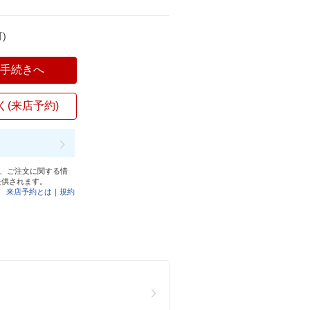
)
入手続きへ
く(来店予約)
と、ご注文に関する情
提供されます。
来店予約とは
｜
規約