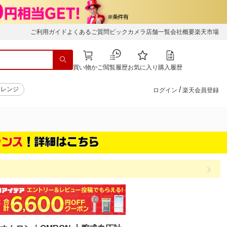
ご利用ガイド
よくあるご質問
ビックカメラ店舗一覧
会社概要
楽天市場
買い物かご
閲覧履歴
お気に入り
購入履歴
/
子レンジ
ログイン
楽天会員登録