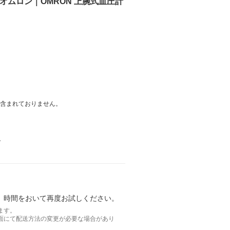
オムロン｜OMRON 上腕式血圧計
は含まれておりません。
。
。時間をおいて再度お試しください。
ます。
面にて配送方法の変更が必要な場合があり