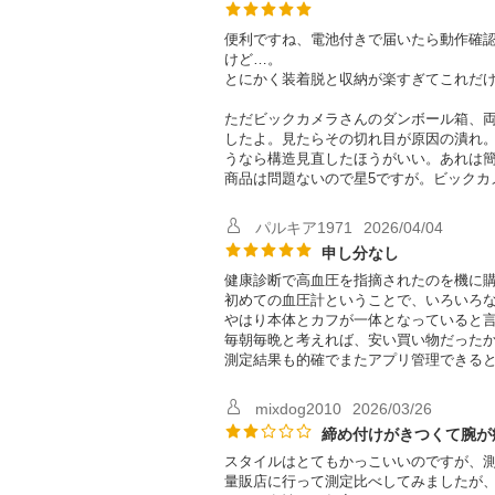
便利ですね、電池付きで届いたら動作確認
けど…。
とにかく装着脱と収納が楽すぎてこれだ
ただビックカメラさんのダンボール箱、
したよ。見たらその切れ目が原因の潰れ
うなら構造見直したほうがいい。あれは
商品は問題ないので星5ですが。ビック
パルキア1971
2026/04/04
申し分なし
健康診断で高血圧を指摘されたのを機に
初めての血圧計ということで、いろいろ
やはり本体とカフが一体となっていると
毎朝毎晩と考えれば、安い買い物だった
測定結果も的確でまたアプリ管理できる
mixdog2010
2026/03/26
締め付けがきつくて腕が
スタイルはとてもかっこいいのですが、
量販店に行って測定比べしてみましたが