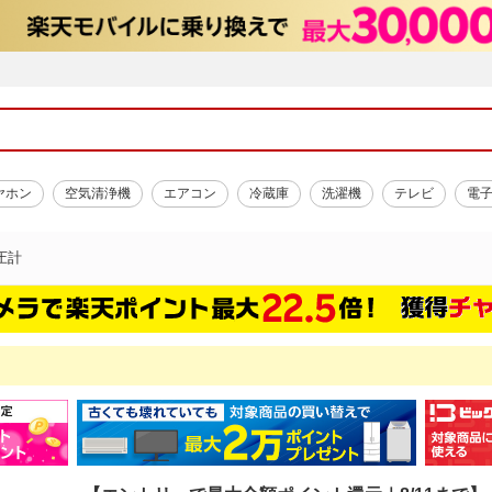
ヤホン
空気清浄機
エアコン
冷蔵庫
洗濯機
テレビ
電
圧計