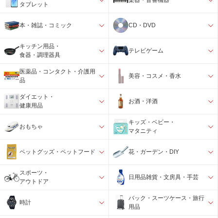
楽器・音響機器
タブレット
本・雑誌・コミック
CD・DVD
キッチン用品・
テレビゲーム
食器・調理器具
医薬品・コンタクト・介護用
美容・コスメ・香水
品
ダイエット・
お酒・洋酒
健康用品
キッズ・ベビー・
おもちゃ
マタニティ
ペットグッズ・ペットフード
花・ガーデン・DIY
スポーツ・
日用品雑貨・文房具・手芸
アウトドア
バック・スーツケース・旅行
時計
用品