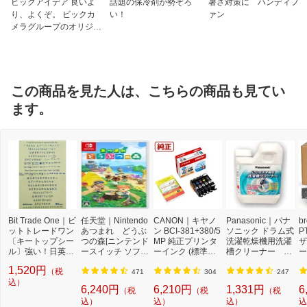
ビックアイデア 良いよ
話題の保冷剤が勢ぞろ
暑さ対策に ハンディフ
り、よくぞ。 ビックカ
い！
ァン
メラグループのオリジナ
ルブランド
この商品を見た人は、こちらの商品も見てい
ます。
Bit Trade One｜ビ
任天堂｜Nintendo
CANON｜キヤノ
Panasonic｜パナ
b
ットトレードワン
あつまれ どうぶ
ン BCI-381+380/5
ソニック ドラム式
P
〔キートップシー
つの森[ニンテンド
MP 純正プリンタ
洗濯乾燥機用洗濯
ザ
ル〕強い！日英対
ースイッチ ソフ
ーインク (標準容
槽クリーナー N-
ー
応転写式キートッ
ト]【Switch】
量) 5色パック[BCI
W2[ドラム式洗濯
ュ
1,520円
（税
プシールセット ブ
3813805MP]
機 洗浄 洗剤 750m
T
471
304
247
ルー DYKTSBL
込）
l NW2]【rb_pcp】
幅
6,240円
6,210円
1,331円
6
（税
（税
（税
O
込）
込）
込）
込
ー