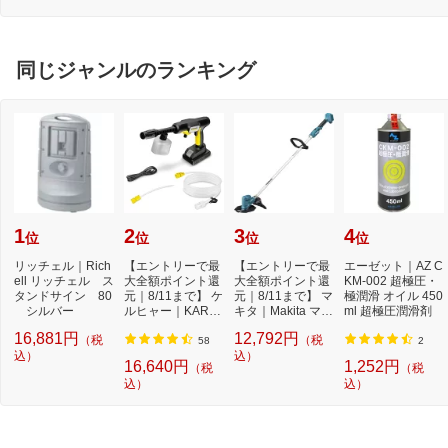
ブ
同じジャンルのランキング
1
2
3
4
位
位
位
位
リッチェル｜Rich
【エントリーで最
【エントリーで最
エーゼット｜AZ C
ell リッチェル ス
大全額ポイント還
大全額ポイント還
KM-002 超極圧・
タンドサイン 80
元｜8/11まで】 ケ
元｜8/11まで】 マ
極潤滑 オイル 450
シルバー
ルヒャー｜KARC
キタ｜Makita マキ
ml 超極圧潤滑剤
HER モバイル高
タ 充電式草刈...
16,881円
12,792円
（税
（税
圧...
58
2
込）
込）
16,640円
1,252円
（税
（税
込）
込）