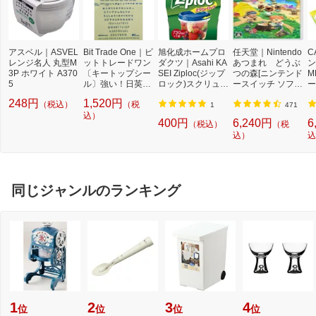
アスベル｜ASVEL
Bit Trade One｜ビ
旭化成ホームプロ
任天堂｜Nintendo
C
レンジ名人 丸型M
ットトレードワン
ダクツ｜Asahi KA
あつまれ どうぶ
ン
3P ホワイト A370
〔キートップシー
SEI Ziploc(ジップ
つの森[ニンテンド
M
5
ル〕強い！日英対
ロック)スクリュー
ースイッチ ソフ
ー
応転写式キートッ
ロック 730mL 1
ト]【Switch】
量
248円
1,520円
（税込）
（税
プシールセット ブ
個【rb_pcp】
3
1
471
ルー DYKTSBL
込）
400円
6,240円
6
（税込）
（税
込）
込
同じジャンルのランキング
1
2
3
4
位
位
位
位