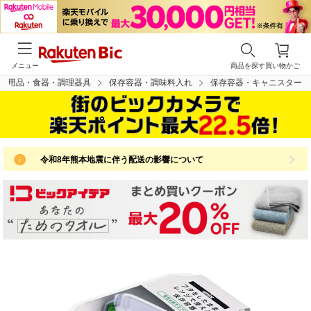
メニュー
商品を探す
買い物かご
ン用品・食器・調理器具
保存容器・調味料入れ
保存容器・キャニスター
令和8年熊本地震に伴う配送の影響について