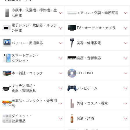
冷蔵庫・洗濯機・掃除機・生
エアコン・空調・季節家電
活家電
電子レンジ・炊飯器・キッチ
TV・オーディオ・カメラ
ン家電
パソコン・周辺機器
美容・健康家電
スマートフォン・
楽器・音響機器
タブレット
本・雑誌・コミック
CD・DVD
キッチン用品・
テレビゲーム
食器・調理器具
医薬品・コンタクト・介護用
美容・コスメ・香水
品
ダイエット・
お酒・洋酒
健康用品