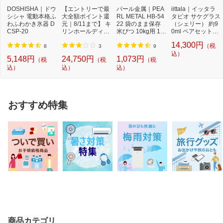
DOSHISHA｜ドウ
【エントリーで最
パール金属｜PEA
iittala｜イッタラ
シシャ 電動本格ふ
大全額ポイント還
RL METAL HB-54
タピオ サケグラス
わふわかき氷器 D
元｜8/11まで】 キ
22 袋のまま保存
（シェリー） 約9
CSP-20
リンホールディン
米びつ 10kg用 1合
0ml ペアセット
グス｜Kirin Hol...
カップ付
（2個入り） [...
14,300円
（税
8
3
9
込）
5,148円
24,750円
1,073円
（税
（税
（税
込）
込）
込）
おすすめ特集
商品カテゴリ