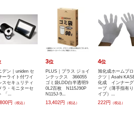
3
4
位
位
位
デン｜uniden セ
PLUS｜プラス ジョイ
旭化成ホームプロ
サーライト付ワイ
ンテックス 366055
クツ｜Asahi KAS
レスセキュリティ
ゴミ袋LDD白半透明9
化成 インナーグ
メラ・モニターセ
0L2百枚 N115J90P
ーブ（薄手指有り
 「...
N115J-9...
イプ）...
,800円
13,402円
222円
（税込）
（税込）
（税込）