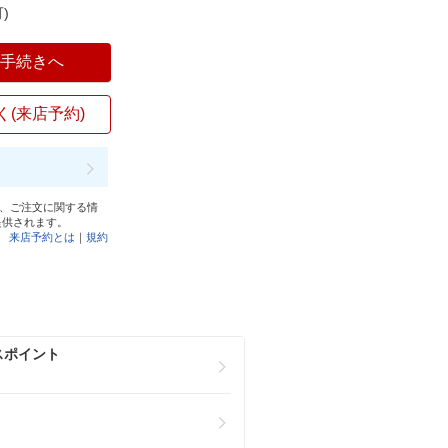
)
入手続きへ
く(来店予約)
と、ご注文に関する情
提供されます。
来店予約とは
｜
規約
スポイント