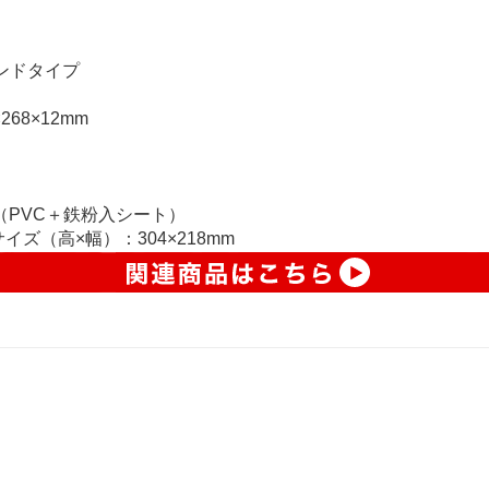
ンドタイプ
68×12mm
（PVC＋鉄粉入シート）
ズ（高×幅）：304×218mm