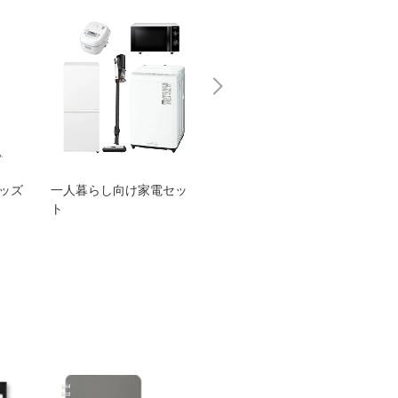
グッズ
一人暮らし向け家電セッ
オススメ！ヤマハ 電動
TEN
ト
アシスト自転車
ェア