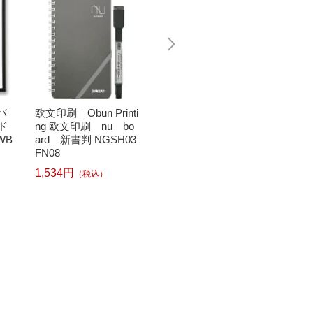
バ
欧文印刷｜Obun Printi
PILOT｜パイロット
PILO
ド
ng 欧文印刷 nu bo
ホワイトボードマー
ホワイ
WB
ard 新書判 NGSH03
カー 細字 ボードマス
カー 
FN08
ターS ブラック WMB
ターS 
SE-15F-B
SE-15E
1,534円
（税込）
116円
116円
（税込）