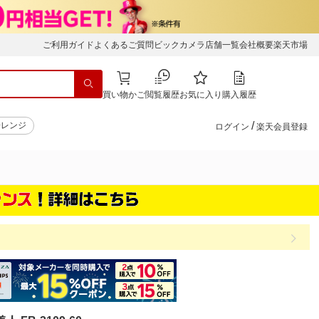
ご利用ガイド
よくあるご質問
ビックカメラ店舗一覧
会社概要
楽天市場
買い物かご
閲覧履歴
お気に入り
購入履歴
/
子レンジ
ログイン
楽天会員登録