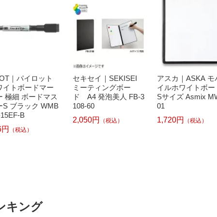
ILOT｜パイロット
セキセイ｜SEKISEI
アスカ｜ASKA モ
ワイトボードマー
ミーティングボー
イルホワイトボー
ー 極細 ボードマス
ド A4 発泡美人 FB-3
Sサイズ Asmix M
ーS ブラック WMB
108-60
01
-15EF-B
2,050円
1,720円
（税込）
（税込）
6円
（税込）
ンキング