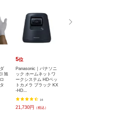
5
6
7
位
位
位
ダ
Panasonic｜パナソニ
ニトムズ｜Nitoms ス
シャボ
EI 旭
ック ホームネットワ
ペアテープワイド ワ
bond
ロ
ークシステム HDペッ
イド C2240
シャ
タ
トカメラ ブラック KX
液体タ
1,020円
（税込）
-HD...
16
4,51
21,730円
（税込）