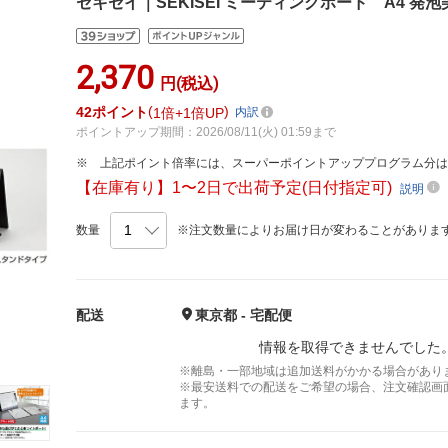
セキセイ｜SEKISEI ミーティングボード A4 発泡美人 
2,370
円(税込)
42
ポイント
1倍
1倍UP
内訳
ポイントアップ期間：2026/08/11(火) 01:59まで
上記ポイント倍率には、スーパーポイントアッププログラム分
【在庫有り】1〜2日で出荷予定(日付指定可)
説明
数量
※注文数量によりお届け日が変わることがありま
配送
東京都 - 宅配便
情報を取得できませんでした
※離島・一部地域は追加送料がかかる場合があり
※最安送料での配送をご希望の場合、注文確認画
ます。