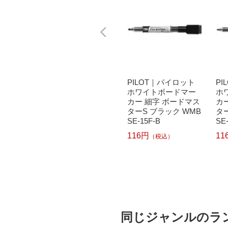
 モバ
欧文印刷｜Obun Printi
PILOT｜パイロット
P
ボード
ng 欧文印刷 nu bo
ホワイトボードマー
ホ
x MWB
ard 新書判 NGSH03
カー 細字 ボードマス
カ
FN08
ターS ブラック WMB
タ
SE-15F-B
SE
1,534円
）
（税込）
116円
11
（税込）
同じジャンルのラ