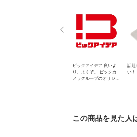
スオー
おすすめ！REGZA 4K液
ビックアイデア 良いよ
話題
洗浄
晶テレビ
り、よくぞ。 ビックカ
い！
メラグループのオリジナ
ルブランド
この商品を見た人