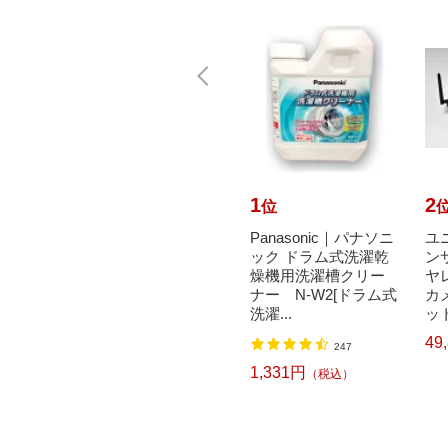
10
1
2
位
位
GO チ
A-one｜エーワン ラベ
Panasonic｜パナソニ
ユニ
統一伝
ルシール プリンタ兼
ック ドラム式洗濯乾
ン
型） B
用 ホワイト 28455 [A4
燥機用洗濯槽クリー
ヤ
]
/100シート /30面 /...
ナー N-W2[ドラム式
カ
洗濯...
ット
3,140円
込）
（税込）
49
247
1,331円
（税込）