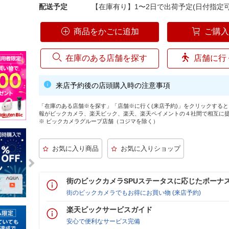
配送予定
【在庫有り】1〜2日で出荷予定(日付指定可
商品をかごに追加
ご購
在庫のある店舗を探す
店舗に行
来店予約後の店頭購入時の注意事項
「在庫のある店舗※を探す」「店舗※に行く(来店予約)」をクリックする
報がビックカメラ、楽天ビック、楽天、楽天ペイメントの４社間で相互に
※ ビックカメラグループ店舗（コジマを除く）
街のビックカメラSPUステータスに応じたボーナ
街のビックカメラでもお得にお買い物 (来店予約)
楽天ビックサービスガイド
安心で便利なサービス完備