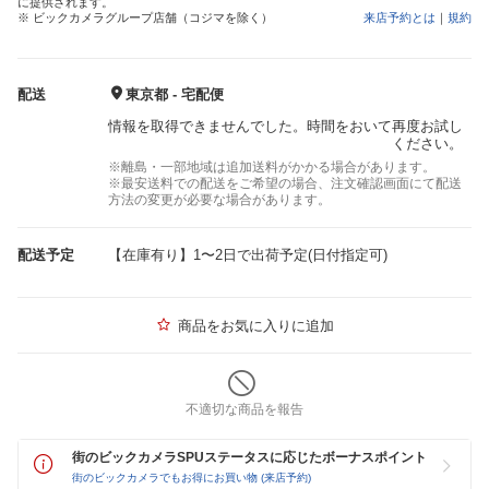
に提供されます。
※ ビックカメラグループ店舗（コジマを除く）
来店予約とは
｜
規約
配送
東京都 - 宅配便
情報を取得できませんでした。時間をおいて再度お試し
ください。
※離島・一部地域は追加送料がかかる場合があります。
※最安送料での配送をご希望の場合、注文確認画面にて配送
方法の変更が必要な場合があります。
配送予定
【在庫有り】1〜2日で出荷予定(日付指定可)
商品をお気に入りに追加
不適切な商品を報告
街のビックカメラSPUステータスに応じたボーナスポイント
街のビックカメラでもお得にお買い物 (来店予約)