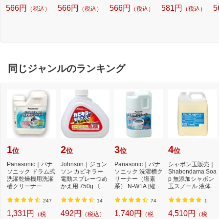
566円
566円
566円
581円
5
（税込）
（税込）
（税込）
（税込）
同じジャンルのランキング
1
2
3
4
位
位
位
位
Panasonic｜パナ
Johnson｜ジョン
Panasonic｜パナ
シャボン玉販売｜
ソニック ドラム式
ソン カビキラー
ソニック 洗濯槽ク
Shabondama Soa
洗濯乾燥機用洗濯
電動スプレーつめ
リーナー（塩素
p 無添加シャボン
槽クリーナー N-
かえ用 750g 〔お
系） N-W1A [縦型
玉スノール 液体タ
W2[ドラム式洗
風呂用洗剤〕【rb
洗濯機対応 /塩素
イプ 本体 5L
濯...
_...
系...
247
14
74
1
1,331円
492円
1,740円
4,510円
（税
（税込）
（税
（税