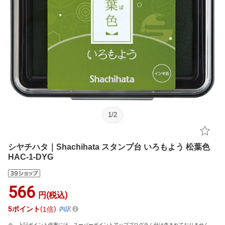
1
/
2
シヤチハタ｜Shachihata スタンプ台 いろもよう 松葉色
HAC-1-DYG
566
円(税込)
5
ポイント
1倍
内訳
上記ポイント倍率には、スーパーポイントアッププログラム分は含まれておりません。