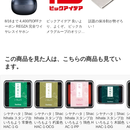
8/16まで 4,400円OFFク
ビックアイデア 良いよ
話題の保冷剤が勢ぞろ
ーポン REGZA 完全ワイ
り、よくぞ。 ビックカ
い！
ヤレスイヤホン
メラグループのオリジナ
ルブランド
この商品を見た人は、こちらの商品も見てい
ます。
シヤチハタ｜Shac
シヤチハタ｜Shac
シヤチハタ｜Shac
シヤチハタ｜Shac
シ
hihata スタンプ台
hihata スタンプ台
hihata スタンプ台
hihata スタンプ台
h
いろもよう 常磐色
いろもよう 朽葉色
いろもよう 鴇色 H
いろもよう 木賊色
い
HAC-1-G
HAC-1-OCG
AC-1-PP
HAC-1-DG
A