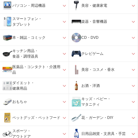
パソコン・周辺機器
美容・健康家電
スマートフォン・
楽器・音響機器
タブレット
本・雑誌・コミック
CD・DVD
キッチン用品・
テレビゲーム
食器・調理器具
医薬品・コンタクト・介護用
美容・コスメ・香水
品
ダイエット・
お酒・洋酒
健康用品
キッズ・ベビー・
おもちゃ
マタニティ
ペットグッズ・ペットフード
花・ガーデン・DIY
スポーツ・
日用品雑貨・文房具・手芸
アウトドア