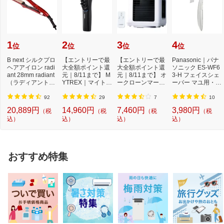
1
2
3
4
位
位
位
位
B next シルクプロ
【エントリーで最
【エントリーで最
Panasonic｜パナ
ヘアアイロン radi
大全額ポイント還
大全額ポイント還
ソニック ES-WF6
ant 28mm radiant
元｜8/11まで】 M
元｜8/11まで】 オ
3-H フェイスシェ
（ラディアント）
YTREX｜マイトレ
ークローンマーケ
ーバー マユ用・ウ
レッド LM125-...
ックス モーショ
ティング｜OAK
ブ毛用 フェイス
ン...
L...
フ...
92
29
7
10
20,889円
14,960円
7,460円
3,980円
（税
（税
（税
（税
込）
込）
込）
込）
おすすめ特集