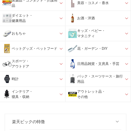
医薬品・コンタクト・介護用
美容・コスメ・香水
品
ダイエット・
お酒・洋酒
健康用品
キッズ・ベビー・
おもちゃ
マタニティ
ペットグッズ・ペットフード
花・ガーデン・DIY
スポーツ・
日用品雑貨・文房具・手芸
アウトドア
バック・スーツケース・旅行
時計
用品
インテリア・
アウトレット品・
寝具・収納
その他
楽天ビックの特徴