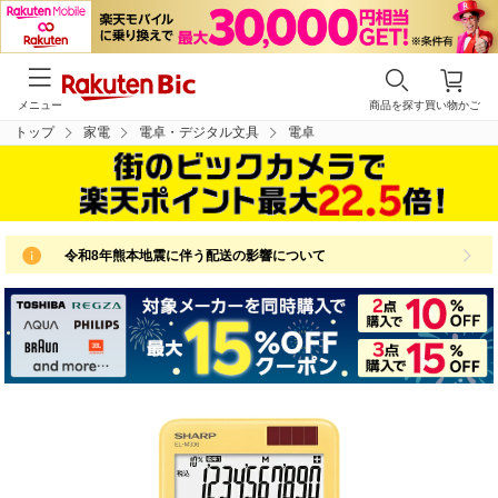
メニュー
商品を探す
買い物かご
トップ
家電
電卓・デジタル文具
電卓
令和8年熊本地震に伴う配送の影響について