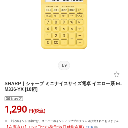
1
/
9
SHARP｜シャープ ミニナイスサイズ電卓 イエロー系 EL-
M336-YX [10桁]
1,290
円(税込)
上記ポイント倍率には、スーパーポイントアッププログラム分は含まれておりません。
【在庫有り】1〜2日で出荷予定(日付指定可)
説明