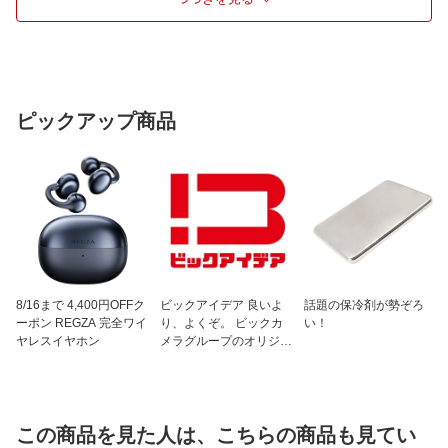
税計算キー
税込、税抜
桁数
10桁
オートパワーオフ
あり
付属品
アルカリボタン電池1個（本体内蔵）、
ピックアップ商品
取扱説明書、税率設定シール
メモリー
あり
8/16まで 4,400円OFFク
ビックアイデア 良いよ
話題の保冷剤が勢ぞろ
ーポン REGZA 完全ワイ
り、よくぞ。 ビックカ
い！
ヤレスイヤホン
メラグループのオリジナ
ルブランド
この商品を見た人は、こちらの商品も見てい