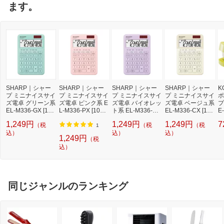
ます。
SHARP｜シャー
SHARP｜シャー
SHARP｜シャー
SHARP｜シャー
K
プ ミニナイスサイ
プ ミニナイスサイ
プ ミニナイスサイ
プ ミニナイスサイ
ポ
ズ電卓 グリーン系
ズ電卓 ピンク系 E
ズ電卓 バイオレッ
ズ電卓 ベージュ系
プ
EL-M336-GX [10
L-M336-PX [10桁 /
ト系 EL-M336-VX
EL-M336-CX [10
E
桁 /W税率対応]
W税率対応]
[10桁 /W税率対応]
桁 /W税率対応]
ン
1,249円
1,249円
1,249円
7
（税
（税
（税
1
込）
込）
込）
1,249円
（税
込）
同じジャンルのランキング