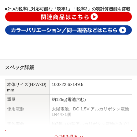
■2つの税率に対応可能な「税率1」「税率2」の税計算機能を搭載
スペック詳細
本体サイズ(H×W×D)
100×22.6×149.5
mm
重量
約125g(電池含む)
使用電源
太陽電池、DC 1.5V アルカリボタン電池
LR44×1個
電池寿命
約2年（内蔵アルカリボタン電池のみで1
日当たり1時間使用した場合）・使用環
境や使用方法により変動します。
つづきを見る