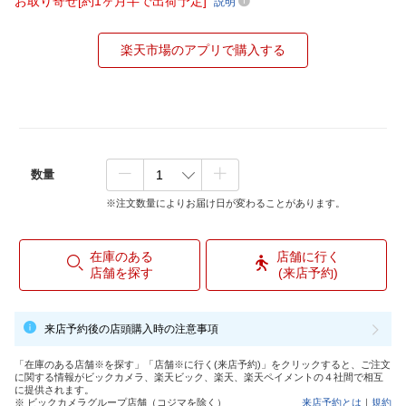
お取り寄せ[約1ヶ月半で出荷予定]
説明
楽天市場のアプリで購入する
数量
※注文数量によりお届け日が変わることがあります。
在庫のある
店舗に行く
店舗を探す
(来店予約)
来店予約後の店頭購入時の注意事項
「在庫のある店舗※を探す」「店舗※に行く(来店予約)」をクリックすると、ご注文
に関する情報がビックカメラ、楽天ビック、楽天、楽天ペイメントの４社間で相互
に提供されます。
※ ビックカメラグループ店舗（コジマを除く）
来店予約とは
｜
規約