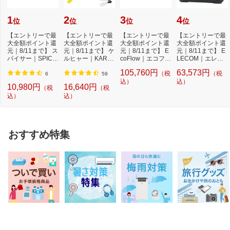
1
2
3
4
位
位
位
位
【エントリーで最
【エントリーで最
【エントリーで最
【エントリーで最
大全額ポイント還
大全額ポイント還
大全額ポイント還
大全額ポイント還
元｜8/11まで】 ス
元｜8/11まで】 ケ
元｜8/11まで】 E
元｜8/11まで】 E
パイサー｜SPICE
ルヒャー｜KARC
coFlow｜エコフロ
LECOM｜エレコ
RR SPICERR ポ
HER モバイル高
ー DELTA 3 Max
ム ポータブル電源
105,760円
63,573円
（税
（税
ケ...
圧...
P...
...
6
59
込）
込）
10,980円
16,640円
（税
（税
込）
込）
おすすめ特集