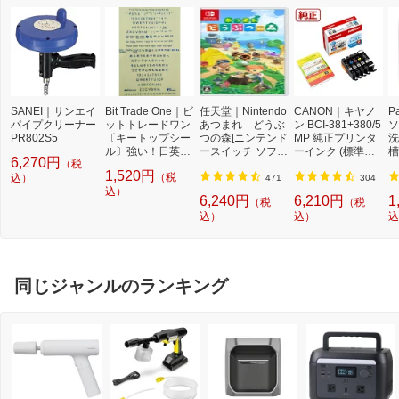
SANEI｜サンエイ
Bit Trade One｜ビ
任天堂｜Nintendo
CANON｜キヤノ
P
パイプクリーナー
ットトレードワン
あつまれ どうぶ
ン BCI-381+380/5
ソ
PR802S5
〔キートップシー
つの森[ニンテンド
MP 純正プリンタ
洗
ル〕強い！日英対
ースイッチ ソフ
ーインク (標準容
槽
6,270円
（税
応転写式キートッ
ト]【Switch】
量) 5色パック[BCI
W
1,520円
（税
込）
プシールセット ブ
3813805MP]
機
471
304
ルー DYKTSBL
込）
l
6,240円
6,210円
1
（税
（税
込）
込）
込
同じジャンルのランキング