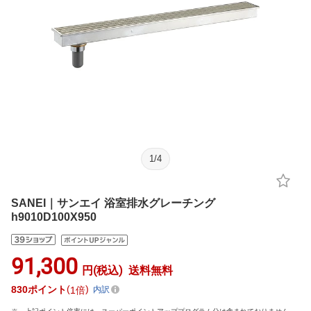
1
/
4
SANEI｜サンエイ 浴室排水グレーチング
h9010D100X950
91,300
円(税込)
送料無料
830
ポイント
1倍
内訳