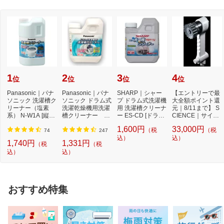
1
2
3
4
位
位
位
位
Panasonic｜パナ
Panasonic｜パナ
SHARP｜シャー
【エントリーで最
ソニック 洗濯槽ク
ソニック ドラム式
プ ドラム式洗濯機
大全額ポイント還
リーナー（塩素
洗濯乾燥機用洗濯
用 洗濯槽クリーナ
元｜8/11まで】 S
系） N-W1A [縦型
槽クリーナー N-
ー ES-CD [ドラム
CIENCE｜サイエ
洗濯機対応 /塩素
W2[ドラム式洗
式洗濯機対応 /塩...
ンス シャワーヘ
1,600円
33,000円
（税
（税
系...
濯...
ッ...
74
247
込）
込）
1,740円
1,331円
（税
（税
込）
込）
おすすめ特集