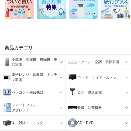
商品カテゴリ
冷蔵庫・洗濯機・掃除機・生
エアコン・空調・季節家電
活家電
電子レンジ・炊飯器・キッチ
TV・オーディオ・カメラ
ン家電
パソコン・周辺機器
美容・健康家電
スマートフォン・
楽器・音響機器
タブレット
本・雑誌・コミック
CD・DVD