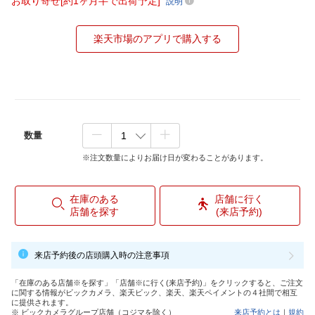
お取り寄せ[約1ヶ月半で出荷予定]
説明
楽天市場のアプリで購入する
数量
※注文数量によりお届け日が変わることがあります。
在庫のある
店舗に行く
店舗を探す
(来店予約)
来店予約後の店頭購入時の注意事項
「在庫のある店舗※を探す」「店舗※に行く(来店予約)」をクリックすると、ご注文
に関する情報がビックカメラ、楽天ビック、楽天、楽天ペイメントの４社間で相互
に提供されます。
※ ビックカメラグループ店舗（コジマを除く）
来店予約とは
｜
規約