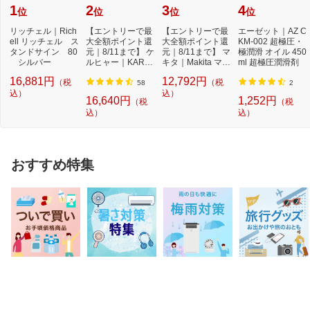
1
2
3
4
位
位
位
位
リッチェル｜Rich
【エントリーで最
【エントリーで最
エーゼット｜AZ C
ell リッチェル ス
大全額ポイント還
大全額ポイント還
KM-002 超極圧・
タンドサイン 80
元｜8/11まで】 ケ
元｜8/11まで】 マ
極潤滑 オイル 450
シルバー
ルヒャー｜KARC
キタ｜Makita マキ
ml 超極圧潤滑剤
HER モバイル高
タ 充電式草刈...
16,881円
12,792円
（税
（税
圧...
58
2
込）
込）
16,640円
1,252円
（税
（税
込）
込）
おすすめ特集