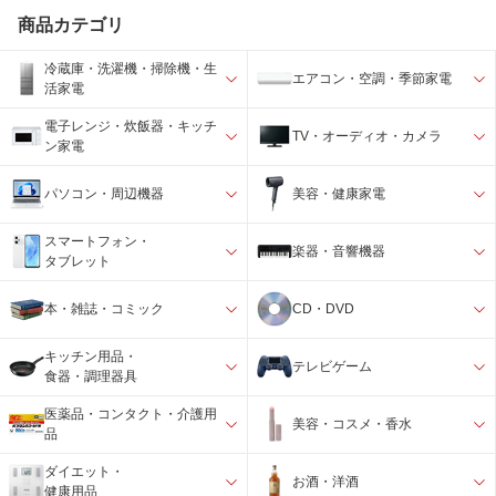
商品カテゴリ
冷蔵庫・洗濯機・掃除機・生
エアコン・空調・季節家電
活家電
電子レンジ・炊飯器・キッチ
TV・オーディオ・カメラ
ン家電
パソコン・周辺機器
美容・健康家電
スマートフォン・
楽器・音響機器
タブレット
本・雑誌・コミック
CD・DVD
キッチン用品・
テレビゲーム
食器・調理器具
医薬品・コンタクト・介護用
美容・コスメ・香水
品
ダイエット・
お酒・洋酒
健康用品