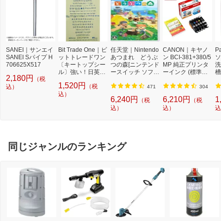
SANEI｜サンエイ
Bit Trade One｜ビ
任天堂｜Nintendo
CANON｜キヤノ
P
SANEI Sパイプ H
ットトレードワン
あつまれ どうぶ
ン BCI-381+380/5
ソ
706625X517
〔キートップシー
つの森[ニンテンド
MP 純正プリンタ
洗
ル〕強い！日英対
ースイッチ ソフ
ーインク (標準容
槽
2,180円
（税
応転写式キートッ
ト]【Switch】
量) 5色パック[BCI
W
1,520円
（税
込）
プシールセット ブ
3813805MP]
機
471
304
ルー DYKTSBL
込）
l
6,240円
6,210円
1
（税
（税
込）
込）
込
同じジャンルのランキング