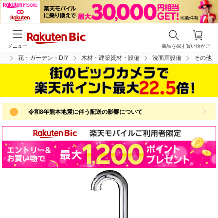
メニュー
商品を探す
買い物かご
プ
花・ガーデン・DIY
木材・建築資材・設備
洗面用設備
その他
令和8年熊本地震に伴う配送の影響について