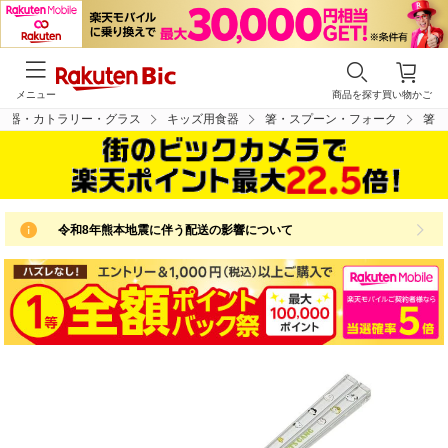
メニュー
商品を探す
買い物かご
食器・カトラリー・グラス
キッズ用食器
箸・スプーン・フォーク
箸
令和8年熊本地震に伴う配送の影響について