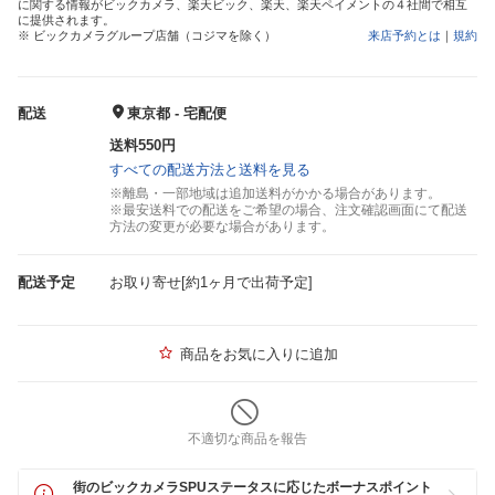
に関する情報がビックカメラ、楽天ビック、楽天、楽天ペイメントの４社間で相互
に提供されます。
※ ビックカメラグループ店舗（コジマを除く）
来店予約とは
｜
規約
配送
東京都 - 宅配便
送料550円
すべての配送方法と送料を見る
※離島・一部地域は追加送料がかかる場合があります。
※最安送料での配送をご希望の場合、注文確認画面にて配送
方法の変更が必要な場合があります。
配送予定
お取り寄せ[約1ヶ月で出荷予定]
商品をお気に入りに追加
不適切な商品を報告
街のビックカメラSPUステータスに応じたボーナスポイント