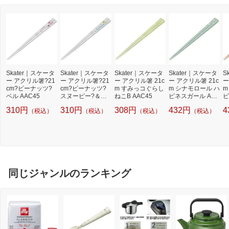
Skater｜スケータ
Skater｜スケータ
Skater｜スケータ
Skater｜スケータ
S
ー アクリル箸?21
ー アクリル箸?21
ー アクリル箸 21c
ー アクリル箸 21c
ー
cm?ピーナッツ?
cm?ピーナッツ?
m すみっコぐらし
m シナモロール ハ
m
ベル AAC45
スヌーピー?＆ウ
ねこB AAC45
ピネスガール AAC
ピ
ッドストック AAC
45
4
310円
310円
308円
432円
4
（税込）
（税込）
（税込）
（税込）
45
同じジャンルのランキング