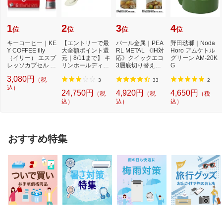
1
2
3
4
位
位
位
位
キーコーヒー｜KE
【エントリーで最
パール金属｜PEA
野田琺瑯｜Noda
Y COFFEE illy
大全額ポイント還
RL METAL 《IH対
Horo アムケトル
（イリー） エスプ
元｜8/11まで】 キ
応》クイックエコ
グリーン AM-20K
レッソカプセル ミ
リンホールディン
3層底切り替え式
G
ディアムロース
グス｜Kirin Hol...
圧力鍋 3．5L H50
3,080円
（税
ト...
40...
3
33
2
込）
24,750円
4,920円
4,650円
（税
（税
（税
込）
込）
込）
おすすめ特集