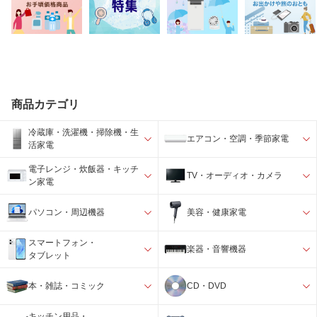
商品カテゴリ
冷蔵庫・洗濯機・掃除機・生
エアコン・空調・季節家電
活家電
電子レンジ・炊飯器・キッチ
TV・オーディオ・カメラ
ン家電
パソコン・周辺機器
美容・健康家電
スマートフォン・
楽器・音響機器
タブレット
本・雑誌・コミック
CD・DVD
キッチン用品・