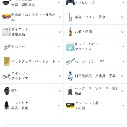
テレビゲーム
食器・調理器具
医薬品・コンタクト・介護用
美容・コスメ・香水
品
ダイエット・
お酒・洋酒
健康用品
キッズ・ベビー・
おもちゃ
マタニティ
ペットグッズ・ペットフード
花・ガーデン・DIY
スポーツ・
日用品雑貨・文房具・手芸
アウトドア
バック・スーツケース・旅行
時計
用品
インテリア・
アウトレット品・
寝具・収納
その他