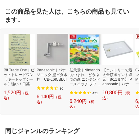
この商品を見た人は、こちらの商品も見てい
ます。
Bit Trade One｜ビ
Panasonic｜パナ
任天堂｜Nintendo
【エントリーで最
C
ットトレードワン
ソニック 壁ピタ水
あつまれ どうぶ
大全額ポイント還
ン
〔キートップシー
栓 CB-L6[CBL6]
つの森[ニンテンド
元｜8/11まで】 P
M
ル〕強い！日英対
ースイッチ ソフ
anasonic｜パナソ
ー
応転写式キートッ
ト]【Switch】
ニック 洗濯機用防
量
30
1,520円
10,800円
（税
（税
プシールセット ブ
水フロアー800タ
3
471
6,140円
（税
ルー DYKTSBL
込）
イプ GB73
込）
6,240円
6
（税
込）
込）
込
同じジャンルのランキング