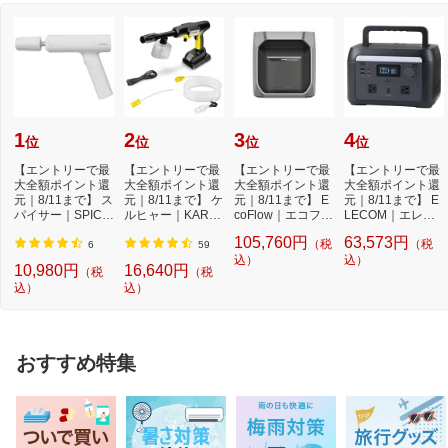
1
2
3
4
位
位
位
位
【エントリーで最
【エントリーで最
【エントリーで最
【エントリーで最
大全額ポイント還
大全額ポイント還
大全額ポイント還
大全額ポイント還
元｜8/11まで】 ス
元｜8/11まで】 ケ
元｜8/11まで】 E
元｜8/11まで】 E
パイサー｜SPICE
ルヒャー｜KARC
coFlow｜エコフロ
LECOM｜エレコ
RR SPICERR ポ
HER モバイル高
ー DELTA 3 Max
ム ポータブル電源
105,760円
63,573円
（税
（税
ケ...
圧...
P...
...
6
59
込）
込）
10,980円
16,640円
（税
（税
込）
込）
おすすめ特集