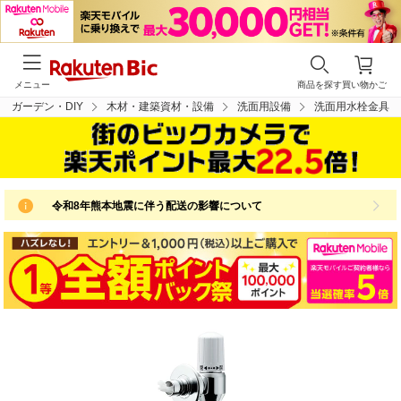
メニュー
商品を探す
買い物かご
・ガーデン・DIY
木材・建築資材・設備
洗面用設備
洗面用水栓金具
令和8年熊本地震に伴う配送の影響について