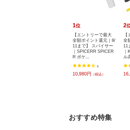
10
1
2
位
位
I DEN
トラスコ中山｜TRUS
【エントリーで最大
【
 スマー
CO NAKAYAMA スプ
全額ポイント還元｜8/
全
ツイン
リングフック スチ
11まで】 スパイサー
1
イズ T
ール製 5X50mm T
｜SPICERR SPICER
｜K
SH05
R ポケ...
ル高
250円
込）
（税込）
6
10,980円
16
（税込）
おすすめ特集