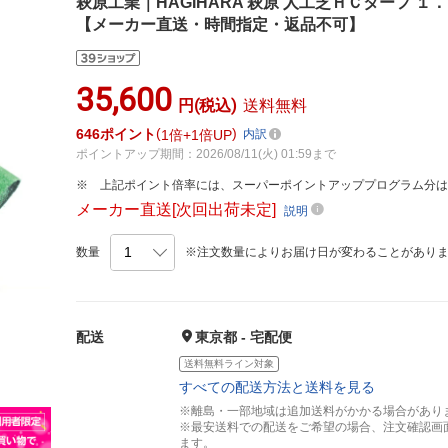
萩原工業｜HAGIHARA 萩原 人工芝ＨＣターフ 
【メーカー直送・時間指定・返品不可】
35,600
円(税込)
送料無料
646
ポイント
1倍
1倍UP
内訳
ポイントアップ期間：2026/08/11(火) 01:59まで
上記ポイント倍率には、スーパーポイントアッププログラム分
メーカー直送[次回出荷未定]
説明
数量
※注文数量によりお届け日が変わることがあり
配送
東京都 - 宅配便
送料無料ライン対象
すべての配送方法と送料を見る
※離島・一部地域は追加送料がかかる場合があり
※最安送料での配送をご希望の場合、注文確認画
ます。