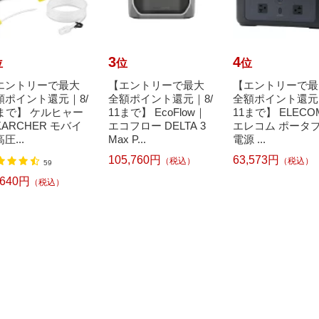
3
4
位
位
位
エントリーで最大
【エントリーで最大
【エントリーで最
額ポイント還元｜8/
全額ポイント還元｜8/
全額ポイント還元｜
1まで】 ケルヒャー
11まで】 EcoFlow｜
11まで】 ELEC
ARCHER モバイ
エコフロー DELTA 3
エレコム ポータ
圧...
Max P...
電源 ...
105,760円
63,573円
（税込）
（税込）
59
,640円
（税込）