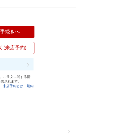
入手続きへ
く(来店予約)
と、ご注文に関する情
提供されます。
来店予約とは
｜
規約