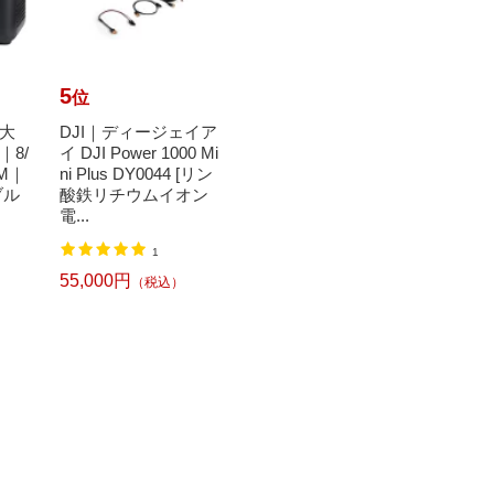
5
6
7
位
位
位
大
DJI｜ディージェイア
【エントリーで最大
【エ
8/
イ DJI Power 1000 Mi
全額ポイント還元｜8/
全額ポ
OM｜
ni Plus DY0044 [リン
11まで】 イーグルク
11ま
ブル
酸鉄リチウムイオン
ランプ｜Eagle Clamp
｜SUNA
電...
イ...
レン...
44,045円
16,4
（税込）
1
55,000円
（税込）