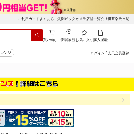
ご利用ガイド
よくあるご質問
ビックカメラ店舗一覧
会社概要
楽天市場
買い物かご
閲覧履歴
お気に入り
購入履歴
/
子レンジ
ログイン
楽天会員登録