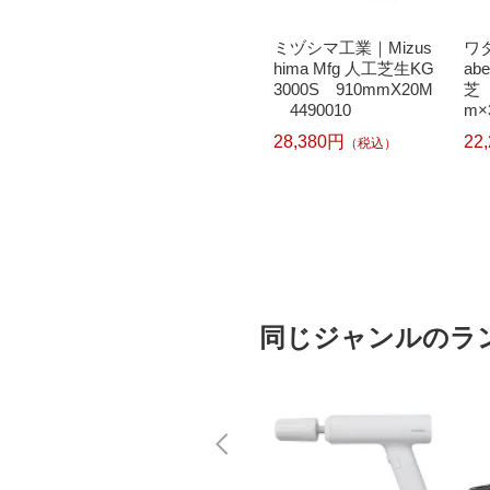
ne｜ビッ
任天堂｜Nintendo あ
ミヅシマ工業｜Mizus
ワ
 〔キ
つまれ どうぶつの
hima Mfg 人工芝生KG
abe
ル〕強
森[ニンテンドースイ
3000S 910mmX20M
芝
転写式
ッチ ソフト]【Switc
4490010
m×
ールセ
h】
28,380円
22
（税込）
YKTSB
）
471
6,240円
（税込）
同じジャンルのラ