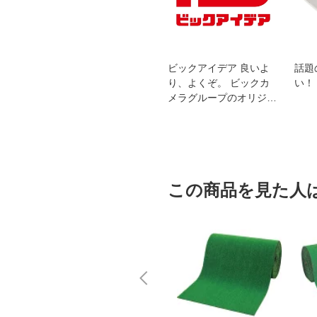
スオー
おすすめ！REGZA 4K液
ビックアイデア 良いよ
話題
洗浄
晶テレビ
り、よくぞ。 ビックカ
い！
メラグループのオリジナ
ルブランド
この商品を見た人