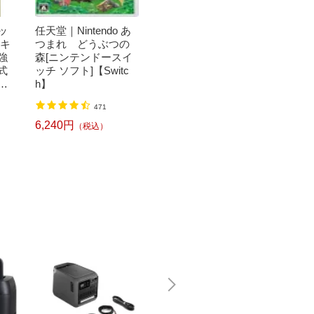
ビッ
任天堂｜Nintendo あ
ミヅシマ工業｜Mizus
ワタナベ
〔キ
つまれ どうぶつの
hima Mfg 人工芝生KG
abe In
強
森[ニンテンドースイ
3000S 910mmX20M
芝 6m
式
ッチ ソフト]【Switc
4490010
m×30m
セ
h】
28,380円
22,23
（税込）
SB
471
6,240円
（税込）