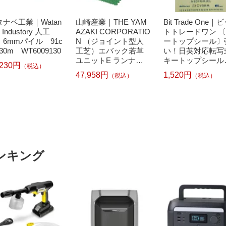
タナベ工業｜Watan
山崎産業｜THE YAM
Bit Trade One｜
 Industory 人工
AZAKI CORPORATIO
トトレードワン 
 6mmパイル 91c
N （ジョイント型人
ートップシール〕
30m WT6009130
工芝）エバック若草
い！日英対応転写
ユニットE ランナー F
キートップシール
,230円
（税込）
531RS
ット ブルー DYKT
47,958円
1,520円
（税込）
（税込）
L
ンキング