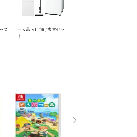
グッズ
一人暮らし向け家電セッ
オススメ！ヤマハ 電動
TEN
ト
アシスト自転車
ェア