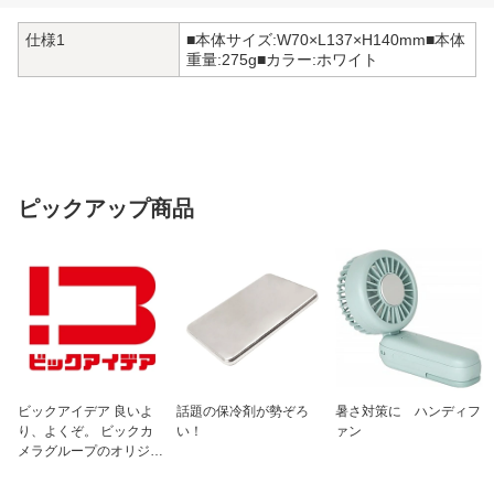
仕様1
■本体サイズ:W70×L137×H140mm■本体
重量:275g■カラー:ホワイト
ピックアップ商品
ビックアイデア 良いよ
話題の保冷剤が勢ぞろ
暑さ対策に ハンディフ
り、よくぞ。 ビックカ
い！
ァン
メラグループのオリジナ
ルブランド