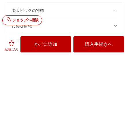
楽天ビックの特徴
ショップへ相談
お得な情報
お買い物
かごに追加
購入手続きへ
お気に入り
ご利用ガイド
楽天ビック
楽天ビックのサービスご利用上の注意
価格はビックカメラ各店舗、他のECサイトとは異なる場合がございます。あ
らかじめご了承下さい。
セルフメディケーション税制
悪質な偽サイトにご注意ください
「ビックカメラ」は全国家庭電気製品公正取引協議会に加盟する適