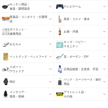
キッチン用品・
テレビゲーム
食器・調理器具
医薬品・コンタクト・介護用
美容・コスメ・香水
品
ダイエット・
お酒・洋酒
健康用品
キッズ・ベビー・
おもちゃ
マタニティ
ペットグッズ・ペットフード
花・ガーデン・DIY
スポーツ・
日用品雑貨・文房具・手芸
アウトドア
バック・スーツケース・旅行
時計
用品
インテリア・
アウトレット品・
寝具・収納
その他