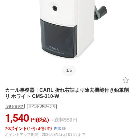
1
/
6
カール事務器｜CARL 折れ芯詰まり除去機能付き鉛筆削
り ホワイト CMS-310-W
1,540
円(税込)
+送料550円
70
ポイント
1倍
4倍UP
内訳
ポイントアップ期間：2026/08/11(火) 01:59まで