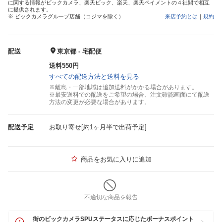
に関する情報がビックカメラ、楽天ビック、楽天、楽天ペイメントの４社間で相互
に提供されます。
※ ビックカメラグループ店舗（コジマを除く）
来店予約とは
｜
規約
配送
東京都 - 宅配便
送料550円
すべての配送方法と送料を見る
※離島・一部地域は追加送料がかかる場合があります。
※最安送料での配送をご希望の場合、注文確認画面にて配送
方法の変更が必要な場合があります。
配送予定
お取り寄せ[約1ヶ月半で出荷予定]
商品をお気に入りに追加
不適切な商品を報告
街のビックカメラSPUステータスに応じたボーナスポイント