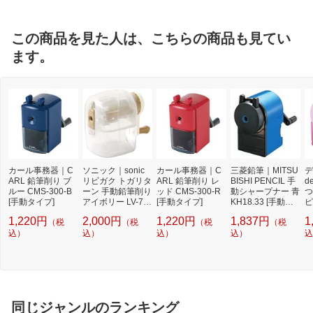
この商品を見た人は、こちらの商品も見てい
ます。
カール事務器｜C
ソニック｜sonic
カール事務器｜C
三菱鉛筆｜MITSU
デ
ARL 鉛筆削り ブ
リビガク トガリタ
ARL 鉛筆削り レ
BISHI PENCIL 手
d
ルー CMS-300-B
ーン 手動鉛筆削り
ッド CMS-300-R
動シャープナー 青
つ
[手動タイプ]
アイボリー LV-76
[手動タイプ]
KH18.33 [手動タ
ピ
33-I
イプ][KH1833]
動
1,220円
2,000円
1,220円
1,837円
1
（税
（税
（税
（税
込）
込）
込）
込）
込
同じジャンルのランキング