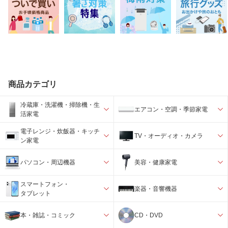
商品カテゴリ
冷蔵庫・洗濯機・掃除機・生
エアコン・空調・季節家電
活家電
電子レンジ・炊飯器・キッチ
TV・オーディオ・カメラ
ン家電
パソコン・周辺機器
美容・健康家電
スマートフォン・
楽器・音響機器
タブレット
本・雑誌・コミック
CD・DVD