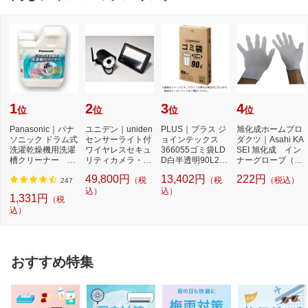
1
2
3
4
位
位
位
位
Panasonic｜パナ
ユニデン｜uniden
PLUS｜プラス ジ
旭化成ホームプロ
ソニック ドラム式
センサーライト付
ョインテックス
ダクツ｜Asahi KA
洗濯乾燥機用洗濯
ワイヤレスセキュ
366055ゴミ袋LD
SEI 旭化成 イン
槽クリーナー N-
リティカメラ・モ
D白半透明90L2百
ナーグローブ（薄
W2[ドラム式洗
ニターセット 「...
枚 N115J90P N1
手指有りタイ
49,800円
13,402円
222円
（税
（税
（税込）
濯...
15J-9...
プ）...
247
込）
込）
1,331円
（税
込）
おすすめ特集