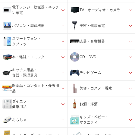
電子レンジ・炊飯器・キッチ
TV・オーディオ・カメラ
ン家電
パソコン・周辺機器
美容・健康家電
スマートフォン・
楽器・音響機器
タブレット
本・雑誌・コミック
CD・DVD
キッチン用品・
テレビゲーム
食器・調理器具
医薬品・コンタクト・介護用
美容・コスメ・香水
品
ダイエット・
お酒・洋酒
健康用品
キッズ・ベビー・
おもちゃ
マタニティ