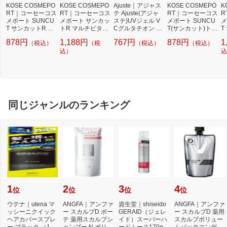
KOSE COSMEPO
KOSE COSMEPO
Ajuste｜アジャス
KOSE COSMEPO
K
RT｜コーセーコス
RT｜コーセーコス
テ Ajuste(アジャ
RT｜コーセーコス
R
メポート SUNCU
メポート サンカッ
ステ)UVジェル V
メポート SUNCU
メ
T サンカットR パ
トR マルチビタミ
Cグルタチオン SP
T(サンカット)トー
T
ーフェクトUVエ
ンUV ミスト 60m
F50+/PA++++［日
ンアップUV エッ
ー
878円
1,188円
767円
878円
1
（税込）
（税
（税込）
（税込）
ッセンス 80g SPF
L
焼け止め］
センス 80g SPF50
ッ
50+/PA++++
込）
+/PA++++ レモン
F
込
イエローカラー
同じジャンルのランキング
1
2
3
4
位
位
位
位
ウテナ｜utena マ
ANGFA｜アンファ
資生堂｜shiseido
ANGFA｜アンファ
ッシーニクイック
ー スカルプD ボー
GERAID（ジェレ
ー スカルプD 薬用
ヘアカバースプレ
テ 薬用スカルプシ
イド）スーパーハ
スカルプボリュー
ー ブラック （140
ャンプー N ボリュ
ードムース170g
ムパックコンディ