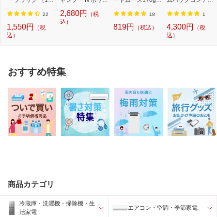
g）【rb_pcp】
ーム つめかえ...
スーパーハードム
ショナー つけか...
2,680円
（税
ー...
22
18
1
込）
1,550円
819円
4,300円
（税
（税込）
（税
込）
込）
おすすめ特集
商品カテゴリ
冷蔵庫・洗濯機・掃除機・生
エアコン・空調・季節家電
活家電