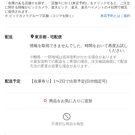
「在庫のある店舗※を探す」「店舗※に行く(来店予約)」をクリックすると、ご注文
に関する情報がビックカメラ、楽天ビック、楽天、楽天ペイメントの４社間で相互
に提供されます。
※ ビックカメラグループ店舗（コジマを除く）
来店予約とは
｜
規約
配送
東京都 - 宅配便
情報を取得できませんでした。時間をおいて再度お試し
ください。
※離島・一部地域は追加送料がかかる場合があります。
※最安送料での配送をご希望の場合、注文確認画面にて配送
方法の変更が必要な場合があります。
配送予定
【在庫有り】1〜2日で出荷予定(日付指定可)
商品をお気に入りに追加
不適切な商品を報告