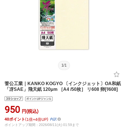
1
/
1
菅公工業｜KANKO KOGYO 〔インクジェット〕OA和紙
「冴SAE」飛天紙 120μm ［A4 /50枚］ リ608 卵[ﾘ608]
950
円(税込)
40
ポイント
1倍
4倍UP
内訳
ポイントアップ期間：2026/08/11(火) 01:59まで