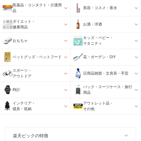
医薬品・コンタクト・介護用
美容・コスメ・香水
品
ダイエット・
お酒・洋酒
健康用品
キッズ・ベビー・
おもちゃ
マタニティ
ペットグッズ・ペットフード
花・ガーデン・DIY
スポーツ・
日用品雑貨・文房具・手芸
アウトドア
バック・スーツケース・旅行
時計
用品
インテリア・
アウトレット品・
寝具・収納
その他
楽天ビックの特徴