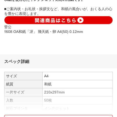
■ご案内状・お礼状・挨拶文など、和紙の風合いが、おくる人の心
を豊かに表現します。
菅公
ﾘ608 OA和紙「冴」 飛天紙・卵 A4(50) 0.12mm
スペック詳細
サイズ
A4
紙質
和紙
一片サイズ
210x297mm
入数
50枚
対応プリンタ
インクジェット
印刷対応面(プリンタ
両面