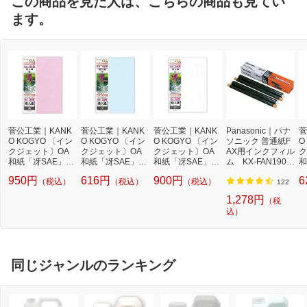
この商品を見た人は、こちらの商品も見てい
ます。
菅公工業｜KANK
菅公工業｜KANK
菅公工業｜KANK
Panasonic｜パナ
菅
O KOGYO 〔イン
O KOGYO 〔イン
O KOGYO 〔イン
ソニック 普通紙F
O
クジェット〕OA
クジェット〕OA
クジェット〕OA
AX用インクフィル
ク
和紙「冴SAE」飛
和紙「冴SAE」飛
和紙「冴SAE」飛
ム KX-FAN190W
和
天紙 120μm ［A4
天紙 120μm ［A4
天紙 120μm ［A4
（15m×2本入り）
天
950円
616円
900円
6
（税込）
（税込）
（税込）
/50枚］ リ607 桃
/50枚］ リ609 空
/50枚］ リ606 白
[ファックス イン
/
122
[リ607]
[リ609]
[リ606]
クリボン kx-fan19
卵
1,278円
（税
0 KXFAN190W]
込）
同じジャンルのランキング