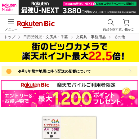
メニュー
商品を探す
買い物かご
トップ
日用品雑貨・文房具・手芸
文房具・事務用品
その他
令和8年熊本地震に伴う配送の影響について