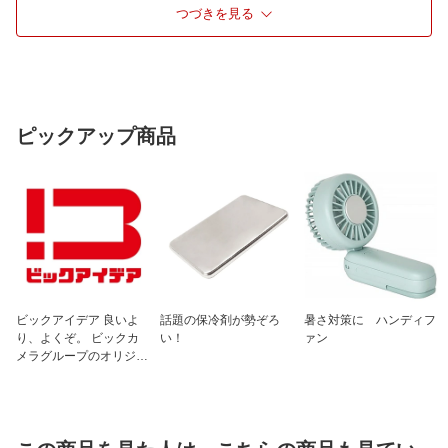
つづきを見る
用紙)
仕様1
［対応プリンタ］インクジェット、モノ
クロレーザー、ワープロ、手書き
仕様2
［紙厚］約120μm
［紙質］和紙
ピックアップ商品
ビックアイデア 良いよ
話題の保冷剤が勢ぞろ
暑さ対策に ハンディフ
り、よくぞ。 ビックカ
い！
ァン
メラグループのオリジナ
ルブランド