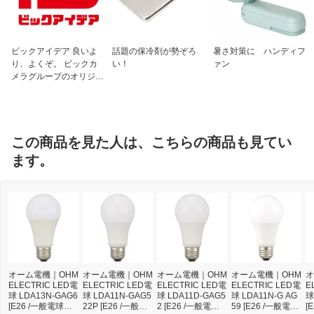
ビックアイデア 良いよ
話題の保冷剤が勢ぞろ
暑さ対策に ハンディフ
り、よくぞ。 ビックカ
い！
ァン
メラグループのオリジナ
ルブランド
この商品を見た人は、こちらの商品も見てい
ます。
オーム電機｜OHM
オーム電機｜OHM
オーム電機｜OHM
オーム電機｜OHM
オ
ELECTRIC LED電
ELECTRIC LED電
ELECTRIC LED電
ELECTRIC LED電
E
球 LDA13N-GAG6
球 LDA11N-GAG5
球 LDA11D-GAG5
球 LDA11N-G AG
球
[E26 /一般電球形 /
22P [E26 /一般電
2 [E26 /一般電球
59 [E26 /一般電球
[