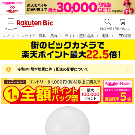
メニュー
商品を探す
買い物かご
トップ
インテリア・寝具・収納
ライト・照明器具
電球
LED電球
令和8年熊本地震に伴う配送の影響について