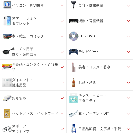
パソコン・周辺機器
美容・健康家電
スマートフォン・
楽器・音響機器
タブレット
本・雑誌・コミック
CD・DVD
キッチン用品・
テレビゲーム
食器・調理器具
医薬品・コンタクト・介護用
美容・コスメ・香水
品
ダイエット・
お酒・洋酒
健康用品
キッズ・ベビー・
おもちゃ
マタニティ
ペットグッズ・ペットフード
花・ガーデン・DIY
スポーツ・
日用品雑貨・文房具・手芸
アウトドア