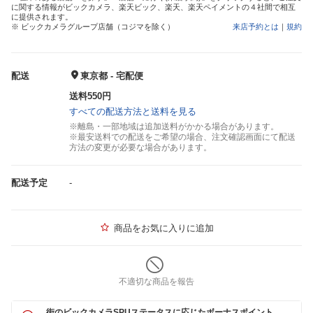
に関する情報がビックカメラ、楽天ビック、楽天、楽天ペイメントの４社間で相互
に提供されます。
※ ビックカメラグループ店舗（コジマを除く）
来店予約とは
｜
規約
配送
東京都 - 宅配便
送料550円
すべての配送方法と送料を見る
※離島・一部地域は追加送料がかかる場合があります。
※最安送料での配送をご希望の場合、注文確認画面にて配送
方法の変更が必要な場合があります。
配送予定
-
商品をお気に入りに追加
不適切な商品を報告
街のビックカメラSPUステータスに応じたボーナスポイント