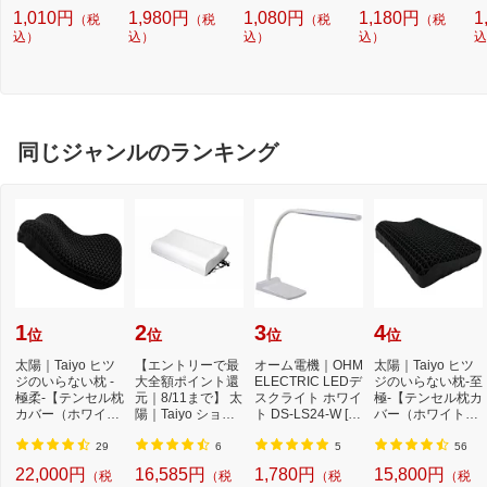
100W相当 /昼白色
球形 /100W相当 /
形 /100W相当 /昼
形 /100W相当 /昼
1
1,010円
1,980円
1,080円
1,180円
1
（税
（税
（税
（税
/1個 /全方向タイ
昼白色 /2個 /全方
光色 /1個 /全方向
白色 /1個 /全方向
/
プ]
込）
向タイプ]
込）
タイプ]
込）
タイプ]
込）
プ
込
同じジャンルのランキング
1
2
3
4
位
位
位
位
太陽｜Taiyo ヒツ
【エントリーで最
オーム電機｜OHM
太陽｜Taiyo ヒツ
ジのいらない枕 -
大全額ポイント還
ELECTRIC LEDデ
ジのいらない枕-至
極柔-【テンセル枕
元｜8/11まで】 太
スクライト ホワイ
極-【テンセル枕カ
カバー（ホワイ
陽｜Taiyo ショー
ト DS-LS24-W [L
バー（ホワイト）
ト）付き】
ンのいらない枕 ...
ED /昼白色][DSLS
付き】
24...
29
6
5
56
22,000円
16,585円
1,780円
15,800円
（税
（税
（税
（税