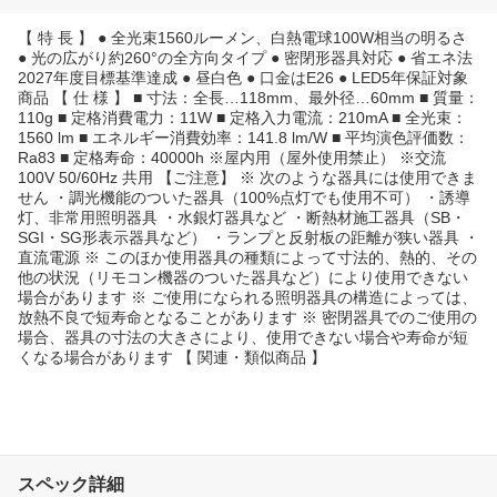
【 特 長 】 ● 全光束1560ルーメン、白熱電球100W相当の明るさ
● 光の広がり約260°の全方向タイプ ● 密閉形器具対応 ● 省エネ法
2027年度目標基準達成 ● 昼白色 ● 口金はE26 ● LED5年保証対象
商品 【 仕 様 】 ■ 寸法：全長…118mm、最外径…60mm ■ 質量：
110g ■ 定格消費電力：11W ■ 定格入力電流：210mA ■ 全光束：
1560 lm ■ エネルギー消費効率：141.8 lm/W ■ 平均演色評価数：
Ra83 ■ 定格寿命：40000h ※屋内用（屋外使用禁止） ※交流
100V 50/60Hz 共用 【ご注意】 ※ 次のような器具には使用できま
せん ・調光機能のついた器具（100%点灯でも使用不可） ・誘導
灯、非常用照明器具 ・水銀灯器具など ・断熱材施工器具（SB・
SGI・SG形表示器具など） ・ランプと反射板の距離が狭い器具 ・
直流電源 ※ このほか使用器具の種類によって寸法的、熱的、その
他の状況（リモコン機器のついた器具など）により使用できない
場合があります ※ ご使用になられる照明器具の構造によっては、
放熱不良で短寿命となることがあります ※ 密閉器具でのご使用の
場合、器具の寸法の大きさにより、使用できない場合や寿命が短
くなる場合があります 【 関連・類似商品 】
スペック詳細