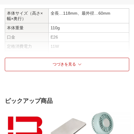
本体サイズ（高さ×
全長…118mm、最外径…60mm
幅×奥行）
本体重量
110g
口金
E26
定格消費電力
11W
全光束
1560lm
つづきを見る
ビームの開き
約260°
調光器対応
非対応
調色対応(電球)
非対応
断熱材対応
非対応
ピックアップ商品
密閉器具対応
対応