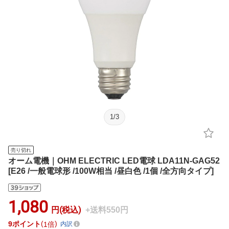
1
/
3
売り切れ
オーム電機｜OHM ELECTRIC LED電球 LDA11N-GAG52
[E26 /一般電球形 /100W相当 /昼白色 /1個 /全方向タイプ]
1,080
円(税込)
+送料550円
9
ポイント
1倍
内訳