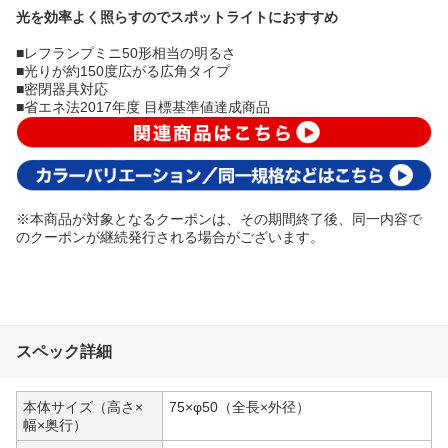
光を効率よく照らすのでスポットライトにおすすめ
■レフランプミニ50形相当の明るさ
■光りが約150度広がる広角タイプ
■密閉器具対応
■省エネ法2017年度 目標基準値達成商品
※本商品が対象となるクーポンは、その期間終了後、同一内容で
のクーポンが継続発行される場合がございます。
スペック詳細
本体サイズ（高さ×
75×φ50（全長×外径）
幅×奥行）