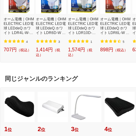
オーム電機｜OHM
オーム電機｜OHM
オーム電機｜OHM
オーム電機｜OHM
オ
ELECTRIC LED電
ELECTRIC LED電
ELECTRIC LED電
ELECTRIC LED電
E
球 LEDdeQ ホワ
球 LEDdeQ ホワ
球 LEDdeQ ホワ
球 LEDdeQ ホワ
球
イト LDR4L-W-E1
イト LDR6D-W A
イト LDR10D-W
イト LDR6L-W A9
イ
7 A9 [E17 /レフラ
9 [E26 /レフラン
A9 [E26 /レフラン
[E26 /レフランプ
1
ンプ形 /50W相当 /
プ形 /60W相当 /昼
プ形 /100W相当 /
形 /60W相当 /電球
ラ
4
3
1
5
電球色 /1個][LDR4
光色 /1個][LDR6D
昼光色 /1個][LDR1
色 /1個][LDR6LWA
当
707円
1,414円
1,574円
898円
6
（税込）
（税
（税
（税込）
LWE17A9]
WA9]
0DWA9]
9]
D
込）
込）
同じジャンルのランキング
1
2
3
4
位
位
位
位