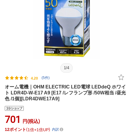
1
/
4
(5件)
4.20
オーム電機｜OHM ELECTRIC LED電球 LEDdeQ ホワイ
ト LDR4D-W-E17 A9 [E17 /レフランプ形 /50W相当 /昼光
色 /1個][LDR4DWE17A9]
701
円(税込)
12
ポイント
1倍
1倍UP
内訳