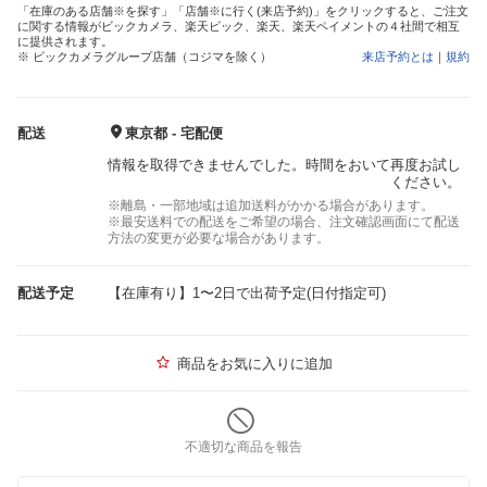
「在庫のある店舗※を探す」「店舗※に行く(来店予約)」をクリックすると、ご注文
に関する情報がビックカメラ、楽天ビック、楽天、楽天ペイメントの４社間で相互
に提供されます。
※ ビックカメラグループ店舗（コジマを除く）
来店予約とは
｜
規約
配送
東京都 - 宅配便
情報を取得できませんでした。時間をおいて再度お試し
ください。
※離島・一部地域は追加送料がかかる場合があります。
※最安送料での配送をご希望の場合、注文確認画面にて配送
方法の変更が必要な場合があります。
配送予定
【在庫有り】1〜2日で出荷予定(日付指定可)
商品をお気に入りに追加
不適切な商品を報告