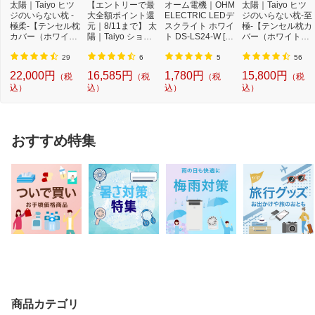
太陽｜Taiyo ヒツ
【エントリーで最
オーム電機｜OHM
太陽｜Taiyo ヒツ
ジのいらない枕 -
大全額ポイント還
ELECTRIC LEDデ
ジのいらない枕-至
極柔-【テンセル枕
元｜8/11まで】 太
スクライト ホワイ
極-【テンセル枕カ
カバー（ホワイ
陽｜Taiyo ショー
ト DS-LS24-W [L
バー（ホワイト）
ト）付き】
ンのいらない枕 ...
ED /昼白色][DSLS
付き】
24...
29
6
5
56
22,000円
16,585円
1,780円
15,800円
（税
（税
（税
（税
込）
込）
込）
込）
おすすめ特集
商品カテゴリ