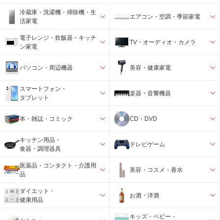
冷蔵庫・洗濯機・掃除機・生
エアコン・空調・季節家電
活家電
電子レンジ・炊飯器・キッチ
TV・オーディオ・カメラ
ン家電
パソコン・周辺機器
美容・健康家電
スマートフォン・
楽器・音響機器
タブレット
本・雑誌・コミック
CD・DVD
キッチン用品・
テレビゲーム
食器・調理器具
医薬品・コンタクト・介護用
美容・コスメ・香水
品
ダイエット・
お酒・洋酒
健康用品
キッズ・ベビー・