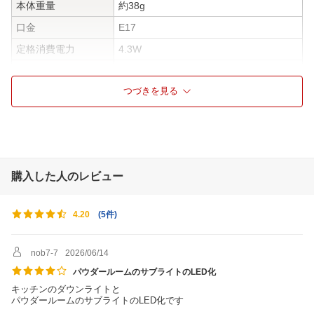
本体重量
約38g
口金
E17
定格消費電力
4.3W
全光束
497lm
つづきを見る
ビームの開き
150度
調光器対応
非対応
密閉器具対応
対応
購入した人のレビュー
(
5件
)
4.20
nob7-7
2026/06/14
パウダールームのサブライトのLED化
キッチンのダウンライトと