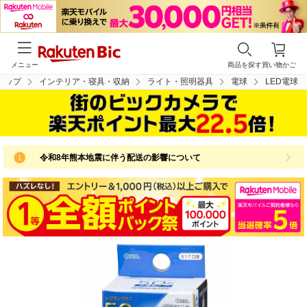
メニュー
商品を探す
買い物かご
トップ
インテリア・寝具・収納
ライト・照明器具
電球
LED電球
令和8年熊本地震に伴う配送の影響について